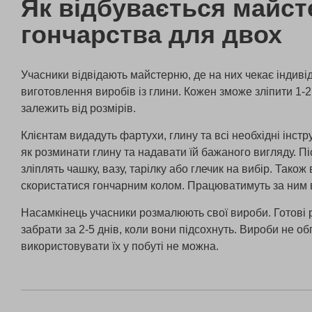
Як відбувається майст
гончарства для двох
Учасники відвідають майстерню, де на них чекає індиві
виготовлення виробів із глини. Кожен зможе зліпити 1-2
залежить від розмірів.
Клієнтам видадуть фартухи, глину та всі необхідні інст
як розминати глину та надавати їй бажаного вигляду. Пі
зліплять чашку, вазу, тарілку або глечик на вибір. Тако
скористатися гончарним колом. Працюватимуть за ним в
Насамкінець учасники розмалюють свої вироби. Готові
забрати за 2-5 днів, коли вони підсохнуть. Вироби не о
використовувати їх у побуті не можна.