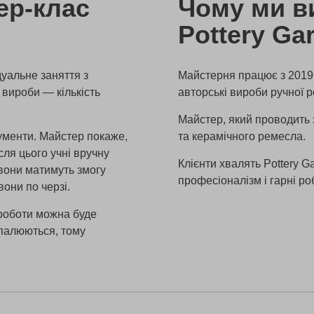
ер-клас
Чому ми в
Pottery Ga
дуальне заняття з
Майстерня працює з 2019 
 вироби — кількість
авторські вироби ручної р
Майстер, який проводить 
рументи. Майстер покаже,
та керамічного ремесла.
сля цього учні вручну
Клієнти хвалять Pottery 
ж вони матимуть змогу
професіоналізм і гарні ро
они по черзі.
 роботи можна буде
бпалюються, тому