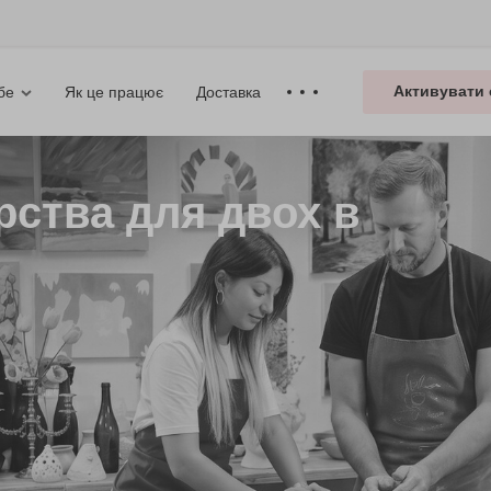
Активувати 
Як це працює
Доставка
бе
рства для двох в