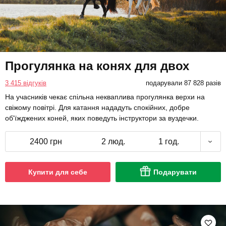
Прогулянка на конях для двох
3 415 відгуків
подарували 87 828 разів
На учасників чекає спільна некваплива прогулянка верхи на
свіжому повітрі. Для катання нададуть спокійних, добре
об'їжджених коней, яких поведуть інструктори за вуздечки.
2400 грн
2 люд.
1 год.
Купити для себе
Подарувати