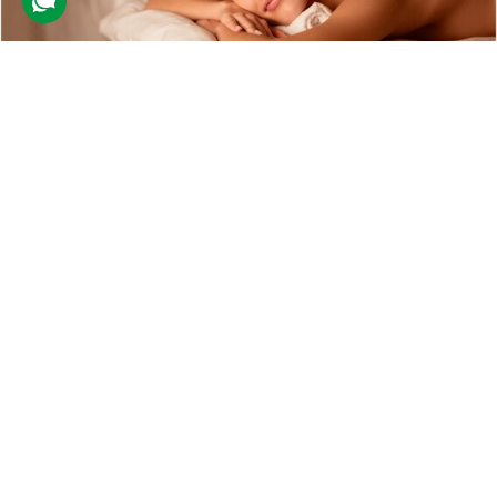
Марокканське SPA для двох
127 відгуків
подарували 1 783 рази
На клієнтів чекають східні процедури догляду за тілом.
Спеціалісти розігріють шкіру гостей, нанесуть на неї
марокканське мило бельді та зроблять обгортання глиною гасул.
7000 грн
2 люд.
2 год.
Купити для себе
Подарувати