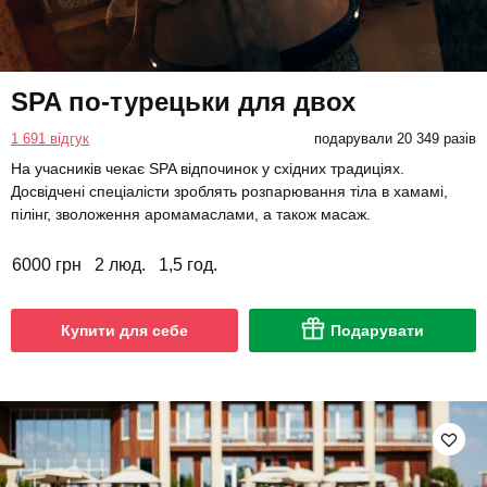
SPA по-турецьки для двох
1 691 відгук
подарували 20 349 разів
На учасників чекає SPA відпочинок у східних традиціях.
Досвідчені спеціалісти зроблять розпарювання тіла в хамамі,
пілінг, зволоження аромамаслами, а також масаж.
6000 грн
2 люд.
1,5 год.
Купити для себе
Подарувати