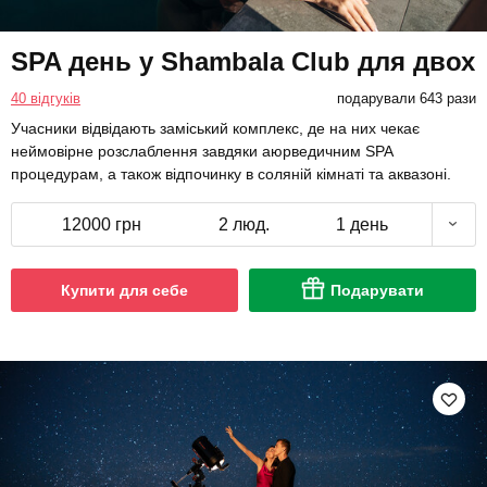
SPA день у Shambala Club для двох
40 відгуків
подарували 643 рази
Учасники відвідають заміський комплекс, де на них чекає
неймовірне розслаблення завдяки аюрведичним SPA
процедурам, а також відпочинку в соляній кімнаті та аквазоні.
12000 грн
2 люд.
1 день
Купити для себе
Подарувати