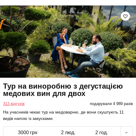
Тур на виноробню з дегустацією
медових вин для двох
313 відгуків
подарували 4 989 разів
На учасників чекає тур на медоварню, де вони скуштують 11
видів напою із закусками.
3000 грн
2 люд.
2 год.