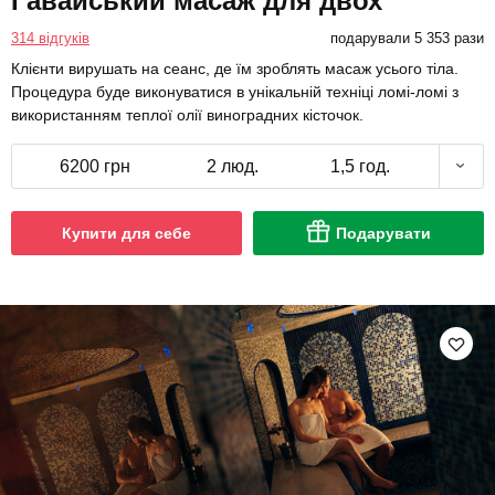
Гавайський масаж для двох
314 відгуків
подарували 5 353 рази
Клієнти вирушать на сеанс, де їм зроблять масаж усього тіла.
Процедура буде виконуватися в унікальній техніці ломі-ломі з
використанням теплої олії виноградних кісточок.
6200 грн
2 люд.
1,5 год.
Купити для себе
Подарувати