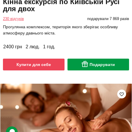
Кінна екскурсія по Київській Русі
для двох
230 відгуків
подарували 7 869 разів
Прогулянка комплексом, територія якого зберігає особливу
атмосферу давнього міста.
2400 грн
2 люд.
1 год.
Купити для себе
Подарувати