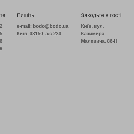
те
Пишіть
Заходьте в гості
22
e-mail: bodo@bodo.ua
Київ, вул.
75
Київ, 03150, а/с 230
Казимира
16
Малевича, 86-Н
39