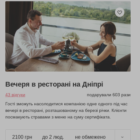
Вечеря в ресторані на Дніпрі
43 відгуки
подарували 603 рази
Гості зможуть насолодитися компанією одне одного під час
вечері в ресторані, розташованому на березі річки. Клієнти
посмакують стравами з меню на суму сертифіката.
2100 грн
до 2 люд.
не обмежено