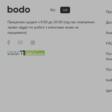
RU
UA
Про
Працюємо щодня з 9:00 до 20:00 (під час повітряних
Дос
тривог відділ по роботі з клієнтами може не
працювати)
Ко
FA
Пол
Кон
Пол
bod
Іде