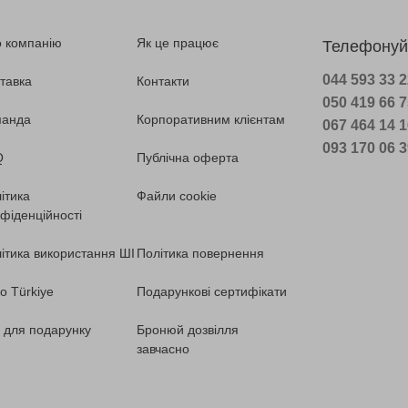
 компанію
Як це працює
Телефонуй
044 593 33 
тавка
Контакти
050 419 66 
манда
Корпоративним клієнтам
067 464 14 
093 170 06 
Q
Публічна оферта
ітика
Файли cookie
фіденційності
ітика використання ШІ
Політика повернення
o Türkiye
Подарункові сертифікати
ї для подарунку
Бронюй дозвілля
завчасно