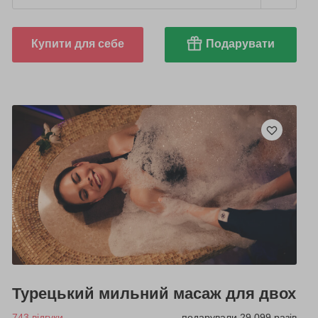
Купити для себе
Подарувати
Турецький мильний масаж для двох
743 відгуки
подарували 29 099 разів