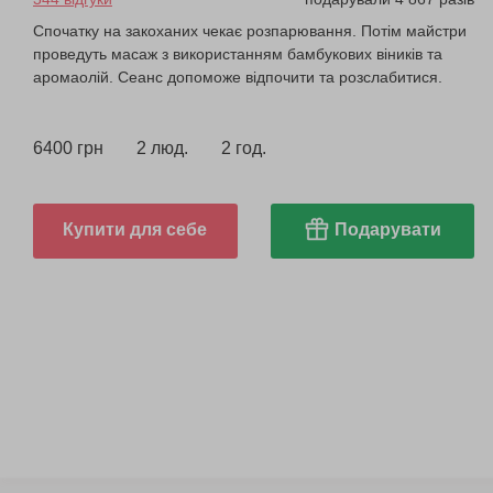
Спочатку на закоханих чекає розпарювання. Потім майстри
проведуть масаж з використанням бамбукових віників та
аромаолій. Сеанс допоможе відпочити та розслабитися.
6400 грн
2 люд.
2 год.
Купити для себе
Подарувати