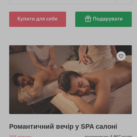
Купити для себе
Подарувати
Романтичний вечір у SPA салоні
344 відгуки
подарували 4 867 разів