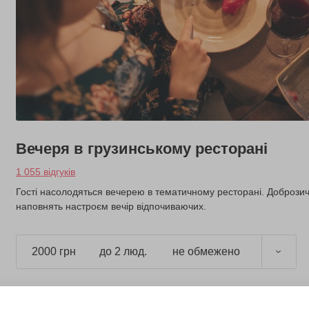
Вечеря в грузинському ресторані
1 055 відгуків
Гості насолодяться вечерею в тематичному ресторані. Доброзич
наповнять настроєм вечір відпочиваючих.
2000 грн
до 2 люд.
не обмежено