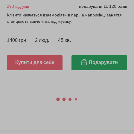
290 відгуків
подарували 11 120 разів
Клієнти навчаться взаємодіяти в парі, а наприкінці заняття
станцюють вивчені па під музику.
1400 грн
2 люд.
45 хв.
Купити для себе
Подарувати