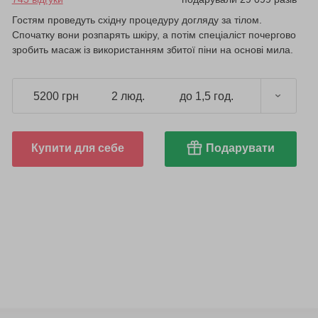
Гостям проведуть східну процедуру догляду за тілом.
Спочатку вони розпарять шкіру, а потім спеціаліст почергово
зробить масаж із використанням збитої піни на основі мила.
5200 грн
2 люд.
до 1,5 год.
Купити для себе
Подарувати