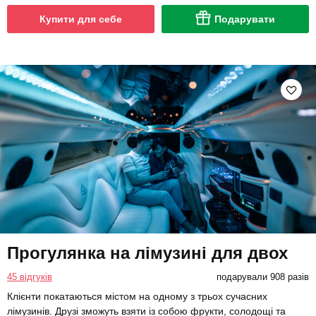
Купити для себе
Подарувати
Прогулянка на лімузині для двох
45 відгуків
подарували 908 разів
Клієнти покатаються містом на одному з трьох сучасних
лімузинів. Друзі зможуть взяти із собою фрукти, солодощі та