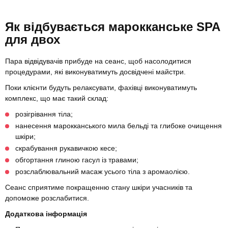
Як відбувається марокканське SPA
для двох
Пара відвідувачів прибуде на сеанс, щоб насолодитися
процедурами, які виконуватимуть досвідчені майстри.
Поки клієнти будуть релаксувати, фахівці виконуватимуть
комплекс, що має такий склад:
розігрівання тіла;
нанесення марокканського мила бельді та глибоке очищення
шкіри;
скрабування рукавичкою кесе;
обгортання глиною гасул із травами;
розслаблювальний масаж усього тіла з аромаолією.
Сеанс сприятиме покращенню стану шкіри учасників та
допоможе розслабитися.
Додаткова інформація