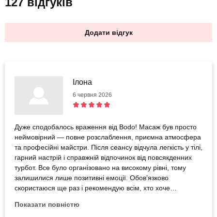
127 відгуків
Додати відгук
Ілона
6 червня 2026
Дуже сподобалось враження від Bodo! Масаж був просто
неймовірний — повне розслаблення, приємна атмосфера
та професійні майстри. Після сеансу відчула легкість у тілі,
гарний настрій і справжній відпочинок від повсякденних
турбот. Все було організовано на високому рівні, тому
залишилися лише позитивні емоції. Обов’язково
скористаюся ще раз і рекомендую всім, хто хоче
подарувати собі або близьким якісний відпочинок та
Показати повністю
приємні враження!