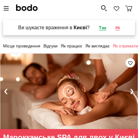
Ви шукаєте враження в
Києві
?
Так
Ні
Місце проведення
Відгуки
Як працює
Як виглядає
Як отримати
Марокканське SPA для двох у Києві