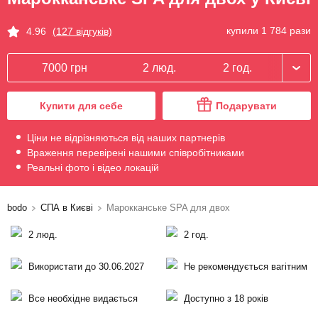
купили 1 784 рази
4.96
(127 відгуків)
7000 грн
2 люд.
2 год.
Купити для себе
Подарувати
Ціни не відрізняються від наших партнерів
Враження перевірені нашими співробітниками
Реальні фото і відео локацій
bodo
СПА в Києві
Марокканське SPA для двох
2 люд.
2 год.
Використати до 30.06.2027
Не рекомендується вагітним
Все необхідне видається
Доступно з 18 років