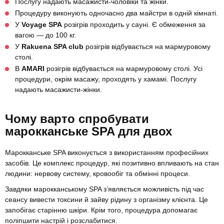
Послугу надають масажисти-чоловіки та жінки.
Процедуру виконують одночасно два майстри в одній кімнаті.
У
Voyage SPA
розігрів проходить у сауні. Є обмеження за
вагою — до 100 кг.
У
Rakuena SPA club
розігрів відбувається на мармуровому
столі.
В
AMARI
розігрів відбувається на мармуровому столі. Усі
процедури, окрім масажу, проходять у хамамі. Послугу
надають масажисти-жінки.
Чому варто спробувати
марокканське SPA для двох
Марокканське SPA виконується з використанням професійних
засобів. Це комплекс процедур, які позитивно впливають на стан
людини: нервову систему, кровообіг та обмінні процеси.
Завдяки марокканському SPA з’являється можливість під час
сеансу вивести токсини й зайву рідину з організму клієнта. Це
запобігає старінню шкіри. Крім того, процедура допомагає
поліпшити настрій і розслабитися.