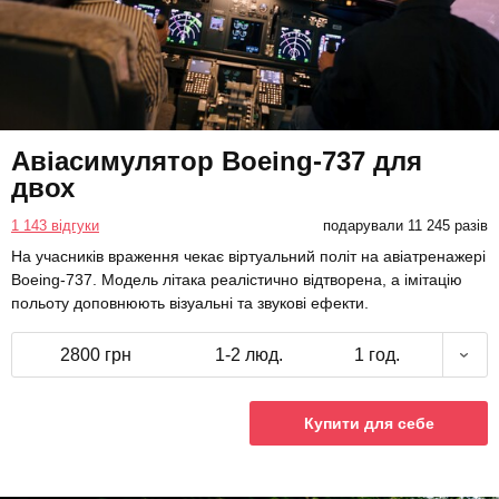
Авіасимулятор Boeing-737 для
двох
1 143 відгуки
подарували 11 245 разів
На учасників враження чекає віртуальний політ на авіатренажері
Boeing-737. Модель літака реалістично відтворена, а імітацію
польоту доповнюють візуальні та звукові ефекти.
2800 грн
1-2 люд.
1 год.
Купити для себе