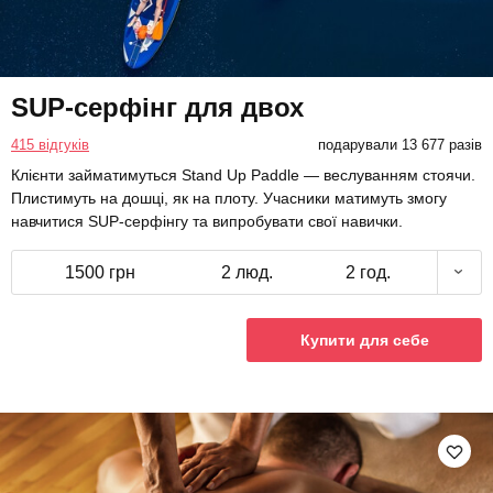
SUP-серфінг для двох
415 відгуків
подарували 13 677 разів
Клієнти займатимуться Stand Up Paddle — веслуванням стоячи.
Плистимуть на дошці, як на плоту. Учасники матимуть змогу
навчитися SUP-серфінгу та випробувати свої навички.
1500 грн
2 люд.
2 год.
Купити для себе