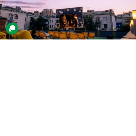
Кінотеатр на даху для двох
43 відгуки
подарували 2 817 разів
Клієнти вирушать до закладу, звідки відкривається панорамний
краєвид на столицю. Вони розташуються на шезлонгах та
відпочинуть за переглядом фільму під відкритим небом.
1890 грн
2 люд.
до 2 год.
Купити для себе