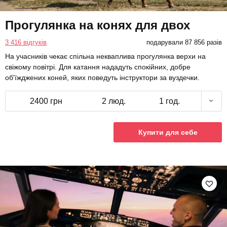
Прогулянка на конях для двох
3 416 відгуків
подарували 87 856 разів
На учасників чекає спільна некваплива прогулянка верхи на
свіжому повітрі. Для катання нададуть спокійних, добре
об'їжджених коней, яких поведуть інструктори за вуздечки.
2400 грн
2 люд.
1 год.
Купити для себе