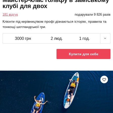
клубі для двох
181 відгук
подарували 9 826 разів
Клієнти під керівництвом профі дізнаються історію, правила та
тонкощі шотландської гри.
3000 грн
2 люд.
1 год.
Купити для себе