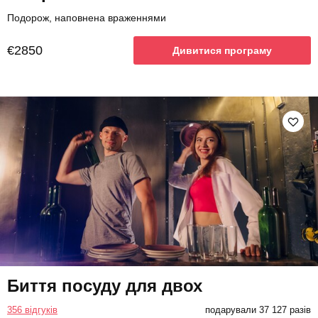
Подорож, наповнена враженнями
€2850
Дивитися програму
Биття посуду для двох
356 відгуків
подарували 37 127 разів