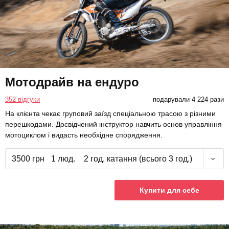
Мотодрайв на ендуро
352 відгуки
подарували 4 224 рази
На клієнта чекає груповий заїзд спеціальною трасою з різними
перешкодами. Досвідчений інструктор навчить основ управління
мотоциклом і видасть необхідне спорядження.
3500 грн
1 люд.
2 год. катання (всього 3 год.)
Купити для себе