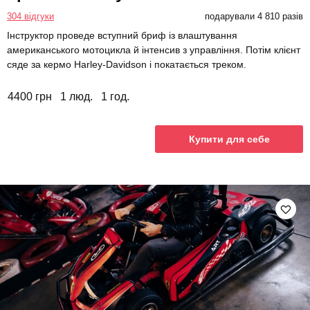
304 відгуки
подарували 4 810 разів
Інструктор проведе вступний бриф із влаштування
американського мотоцикла й інтенсив з управління. Потім клієнт
сяде за кермо Harley-Davidson і покатається треком.
4400 грн
1 люд.
1 год.
Купити для себе