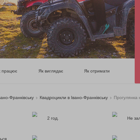
к працює
Як виглядає
Як отримати
вано-Франківську
Квадроцикли в Івано-Франківську
Прогулянка 
2 год.
Не за
ься