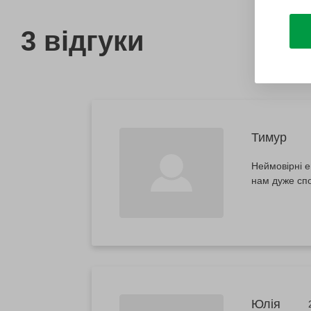
3 відгуки
Тимур
Неймовірні е
нам дуже сп
Юлія