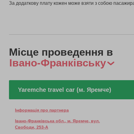
За додаткову плату кожен може взяти з собою пасажир
Місце проведення в
Івано-Франківську
Yaremche travel car (м. Яремче)
Інформація про партнера
Івано-Франківська обл., м. Яремче, вул.
Свободи, 253-А