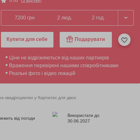
5.00
(3 відгуки)
7200 грн
2 люд.
2 год.
Купити для себе
Подарувати
Ціни не відрізняються від наших партнерів
Враження перевірені нашими співробітниками
Реальні фото і відео локацій
на квадроциклах у Карпатах для двох
Використати до
лежить від погоди
30.06.2027