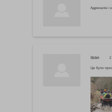
Адреналін і 
Іван
1
Це було прос