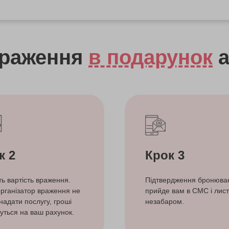
враження
в подарунок
а
к 2
Крок 3
ть вартість враження.
Підтвердження бронюва
рганізатор враження не
прийде вам в СМС і лист
надати послугу, гроші
незабаром.
уться на ваш рахунок.