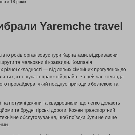
но з 18 років
ибрали Yaremche travel
агато років організовує тури Карпатами, відкриваючи
аршрути та мальовничі краєвиди. Компанія
ах різної складності — від легких сімейних прогулянок до
ля тих, хто шукає справжній драйв. За цей час команда
ого провайдера, який поєднує пригоди з безпекою та
й на потужні джипи та квадроцикли, що легко долають
підйоми та брудні гірські дороги. Кожен транспортний
 технічне обслуговування, щоб поїздки були не лише
ими.