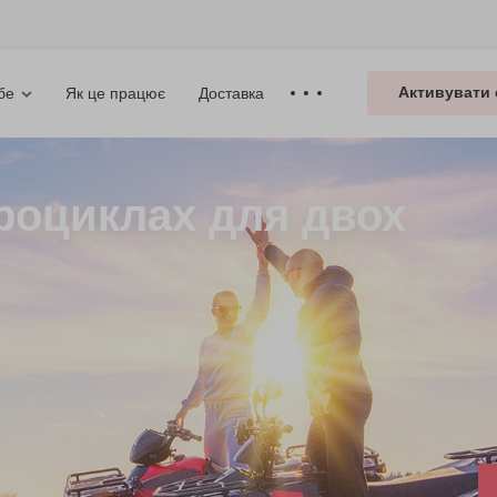
Активувати 
Як це працює
Доставка
бе
роциклах для двох