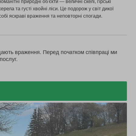
анітні природні об'єкти — величні скелі, гірські
рела та густі хвойні ліси. Це подорож у світ дикої
собі яскраві враження та неповторні спогади.
дають враження. Перед початком співпраці ми
послуг.