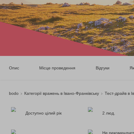
Опис
Місце проведення
Відгуки
Я
bodo
Категорії вражень в Івано-Франківську
Тест-драйв в І
Доступно цілий рік
2 люд.
Не рекомендуєт