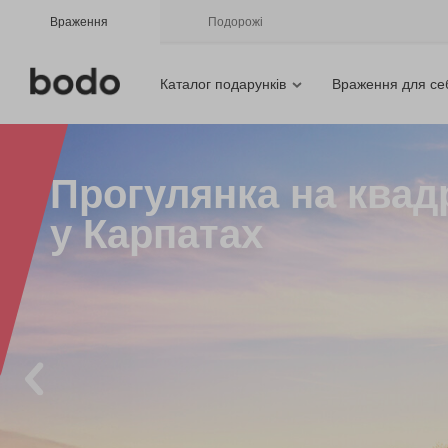
Враження
Подорожі
Каталог подарунків
Враження для се
Прогулянка на квад
у Карпатах