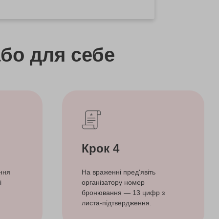
бо
для себе
Крок 4
ння
На враженні пред'явіть
і
організатору номер
бронювання — 13 цифр з
листа-підтвердження.