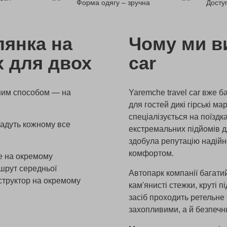
Форма одягу – зручна
Доступ
лянка на
Чому ми в
х для двох
car
ним способом — на
Yaremche travel car вже б
для гостей дикі гірські м
спеціалізується на поїздк
дадуть кожному все
екстремальних підйомів д
здобула репутацію надійн
комфортом.
е на окремому
шрут середньої
Автопарк компанії багати
нструктор на окремому
кам'янисті стежки, круті 
засіб проходить ретельне
захопливими, а й безпечн