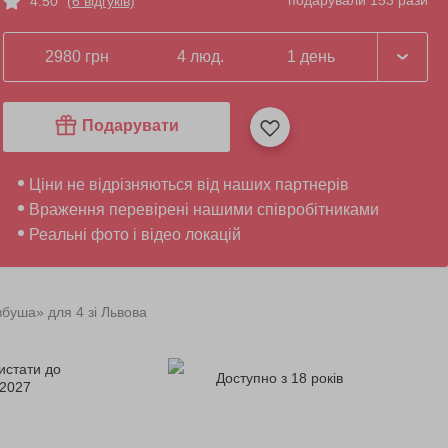
подарували 153 рази
4.50
(6 відгуків)
2980 грн
4 люд.
1 день
Подарувати
Ціни не відрізняються від наших партнерів
Враження перевірені нашими співробітниками
Реальні фото і відео локацій
вбуша» для 4 зі Львова
истати до
Доступно з 18 років
.2027