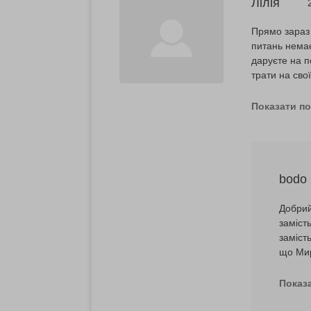
Лілія
Прямо зараз 
питань немає
даруєте на п
трати на сво
бодо? Ці «не
зіпсуєте нас
Показати п
bodo
Добрий
заміст
заміст
що Мир
сертиф
провід
Показ
обов’я
Також 