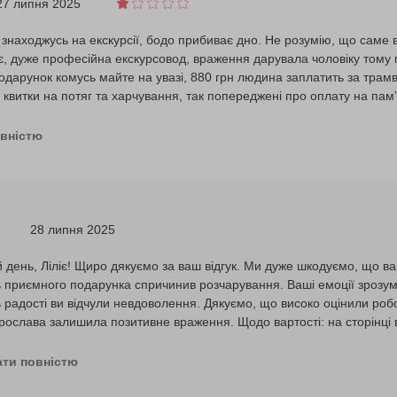
27 липня 2025
знаходжусь на екскурсії, бодо прибиває дно. Не розумію, що саме
, дуже професійна екскурсовод, враження дарувала чоловіку тому
одарунок комусь майте на увазі, 880 грн людина заплатить за трамва
ї квитки на потяг та харчування, так попереджені про оплату на памʼ
забутні» враження запамʼятаю на довго, не робіть помилку беріть ек
трій замість подарунку вражень.
овністю
28 липня 2025
 день, Ліліє! Щиро дякуємо за ваш відгук. Ми дуже шкодуємо, що ва
ь приємного подарунка спричинив розчарування. Ваші емоції зрозумі
ь радості ви відчули невдоволення. Дякуємо, що високо оцінили ро
ослава залишила позитивне враження. Щодо вартості: на сторінці в
іката, ми зазначаємо, що вартість охоплює проїзд автобусом зі Львов
ника, страхування і екскурсійне обслуговування. Вхідні квитки та х
ати повністю
зково звернемо увагу на те, як це зазначено, щоб зробити цю інфор
хочемо прокоментувати ваше зауваження щодо придбання туру напр