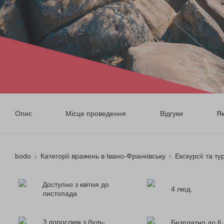
Опис
Місце проведення
Відгуки
Я
bodo
Категорії вражень в Івано-Франківську
Екскурсії та ту
Доступно з квітня до
4 люд.
листопада
З дорослим з будь-
Безплатно до 6 