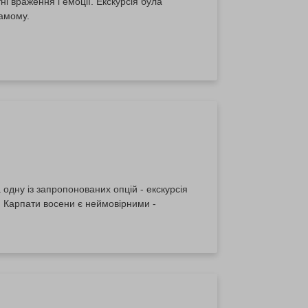
і враження і емоції. Екскурсія була
самому.
дну із запропонованих опцій - екскурсія
. Карпати восени є неймовірними -