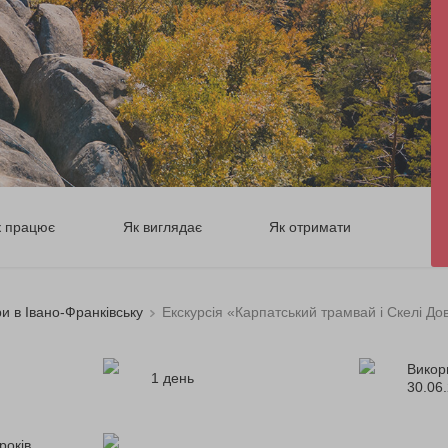
к працює
Як виглядає
Як отримати
ри в Івано-Франківську
Екскурсія «Карпатський трамвай і Скелі До
Викор
1 день
30.06
років