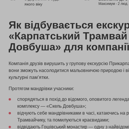
якого віку
Максимум - 2 люд.
Як відбувається екскур
«Карпатський Трамвай 
Довбуша» для компані
Компанія друзів вирушить у групову екскурсію Прикарпа
вони зможуть насолодитися мальовничою природою і від
культурні пам’ятки.
Протягом мандрівки учасники:
спорядяться в похід до відомого, оповитого легенд
комплексу — «Скель Довбуша»;
відчують себе мандрівниками в часі, катаючись на
Трамвайчику, та помилуються краєвидами;
відвідають Гошівський монастир — одну з найвідом