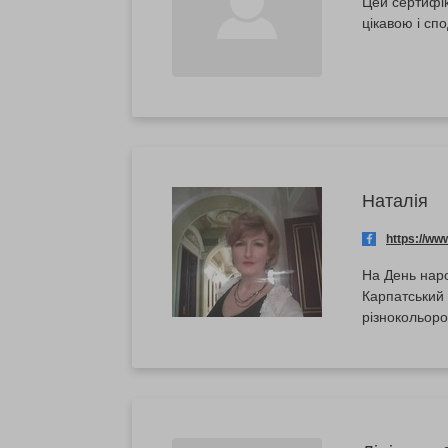
Цей сертифік
цікавою і сп
Наталія
https://w
На День наро
Карпатський 
різнокольоро