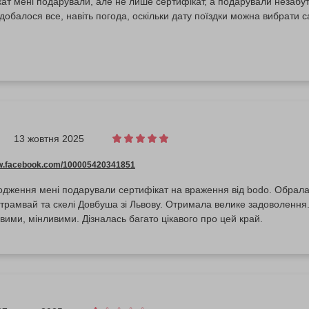
ат мені подарували, але не лише сертифікат, а подарували незабутн
одобалося все, навіть погода, оскільки дату поїздки можна вибрати 
13 жовтня 2025
ww.facebook.com/100005420341851
дження мені подарували сертифікат на враження від bodo. Обрала о
трамвай та скелі Довбуша зі Львову. Отримала велике задоволення
вими, мінливими. Дізналась багато цікавого про цей край.