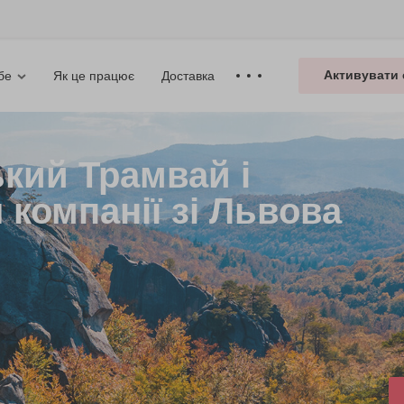
Активувати 
Як це працює
Доставка
бе
ький Трамвай і
 компанії зі Львова