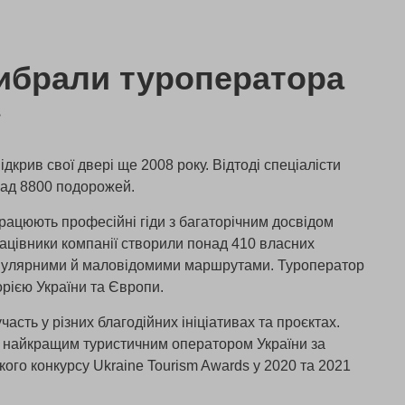
ибрали туроператора
»
дкрив свої двері ще 2008 року. Відтоді спеціалісти
над 8800 подорожей.
рацюють професійні гіди з багаторічним досвідом
рацівники компанії створили понад 410 власних
опулярними й маловідомими маршрутами. Туроператор
рією України та Європи.
часть у різних благодійних ініціативах та проєктах.
и найкращим туристичним оператором України за
ого конкурсу Ukraine Tourism Awards у 2020 та 2021