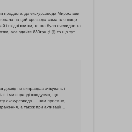
 ви продаєте, до екскурсовода Мирослави
 попала на цей «розвод» сама але якщо
й і вхідні квитки, те що було очевидне то
ятки, але здайте 880грн 🤌🏻 то що тут від
скурсію в тур оператора а не оце все, бо
ш досвід не виправдав очікувань і
лі, і ми справді шкодуємо, що
боту екскурсовода — нам приємно,
раження, а також при активації
а, супровід гіда та гірського
арчування оплачуються окремо, і ми
мацію ще помітнішою для клієнтів.
яму у туроператора. Дійсно,