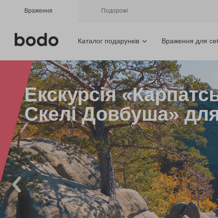
Враження
Подорожі
Каталог подарунків
Враження для се
Екскурсія «Карпатс
Скелі Довбуша» для