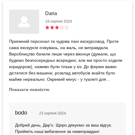
Daria
18 серпня 2024
Приємний персонал та чудова пані екскурсовод. Проте
сама екскурсія очікувань, на жаль, не виправдала.
Виробництво бачили лише через віконця (думали, що
будемо безпосередньо всередині, але ми просто ходили
коридором), наживо були тільки у кіз. До ферми важко
дістатися без машини, розклад автобусів знайти було
майже нереально. Окремий мінус - у туалеті для
відвідувачів проблема із зачиненням дверей.
Показати повністю
bodo
23 серпня 2024
Добрий день, Дар'є. Щиро дякуємо за ваш відгук.
Прийміть наші вибачення за невиправдані