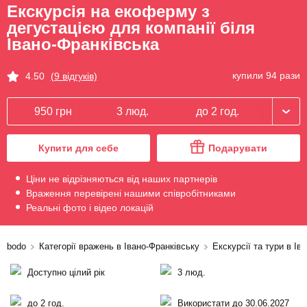
Екскурсія на екоферму з
дегустацією для компанії біля
Івано-Франківська
купили 94 рази
4.50
(9 відгуків)
950 грн
3 люд.
до 2 год.
Купити для себе
Подарувати
Ціни не відрізняються від наших партнерів
Враження перевірені нашими співробітниками
Реальні фото і відео локацій
bodo
Категорії вражень в Івано-Франківську
Екскурсії та тури в Ів
Доступно цілий рік
3 люд.
до 2 год.
Використати до 30.06.2027