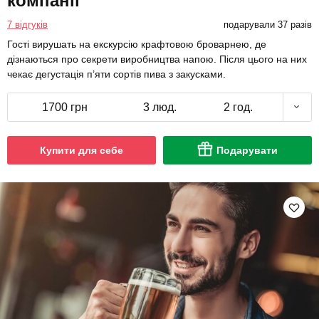
компанії
7 відгуків
подарували 37 разів
Гості вирушать на екскурсію крафтовою броварнею, де
дізнаються про секрети виробництва напою. Після цього на них
чекає дегустація п’яти сортів пива з закусками.
1700 грн
3 люд.
2 год.
Купити для себе
Подарувати