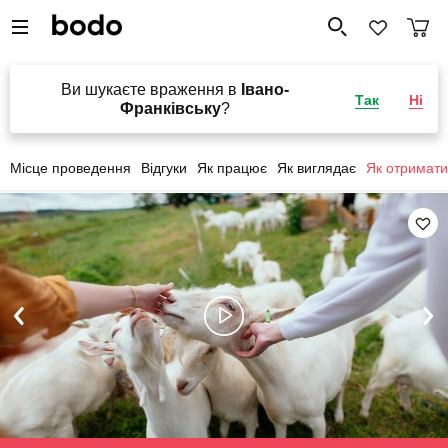
Ви шукаєте враження в
Івано-
Так
Ні
Франківську
?
Місце проведення
Відгуки
Як працює
Як виглядає
Як отримати