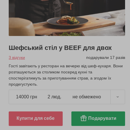
Шефський стіл у BEEF для двох
3 відгуки
подарували 17 разів
Гості завітають у ресторан на вечерю від шеф-кухаря. Вони
розташуються за столиком посеред кухні та
спостерігатимуть за приготуванням страв, а згодом їх
продегустують.
14000 грн
2 люд.
не обмежено
Купити для себе
Подарувати