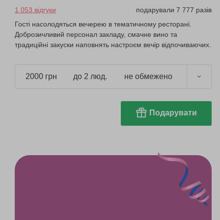
1 053 відгуки
подарували 7 777 разів
Гості насолодяться вечерею в тематичному ресторані.
Доброзичливий персонал закладу, смачне вино та
традиційні закуски наповнять настроєм вечір відпочиваючих.
2000 грн
до 2 люд.
не обмежено
Подарувати