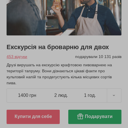
Екскурсія на броварню для двох
453 відгуки
подарували 10 131 разів
Друзі вирушать на екскурсію крафтовою пивоварнею на
території тапруму. Вони дізнаються цікаві факти про
культовий напій та продегустують кілька місцевих сортів
пива.
1400 грн
2 люд.
1 год.
Купити для себе
Подарувати