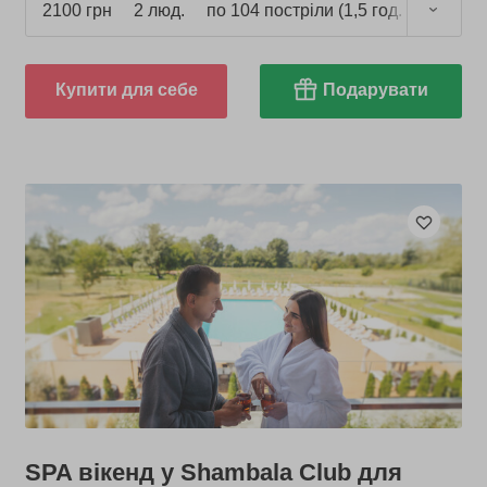
2100 грн
2 люд.
по 104 постріли (1,5 год.)
Купити для себе
Подарувати
SPA вікенд у Shambala Club для