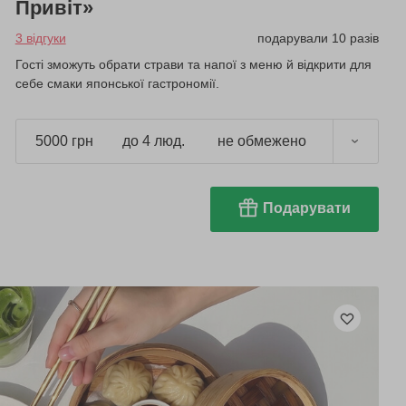
Привіт»
3 відгуки
подарували 10 разів
Гості зможуть обрати страви та напої з меню й відкрити для
себе смаки японської гастрономії.
5000 грн
до 4 люд.
не обмежено
Подарувати