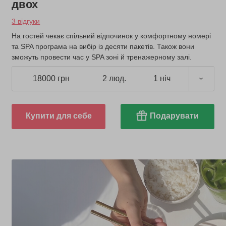
двох
3 відгуки
На гостей чекає спільний відпочинок у комфортному номері
та SPA програма на вибір із десяти пакетів. Також вони
зможуть провести час у SPA зоні й тренажерному залі.
18000 грн
2 люд.
1 ніч
Купити для себе
Подарувати