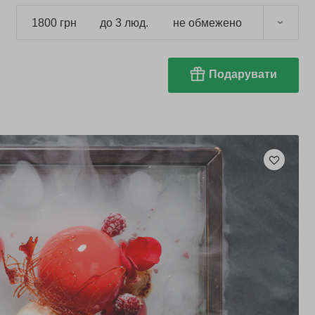
1800 грн
до 3 люд.
не обмежено
Подарувати