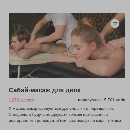
Сабай-масаж для двох
1 016 відгуків
подарували 15 701 разів
У масажі використовуються долоні, лікті й передпліччя.
Спеціалісти будуть поєднувати точкові натискання з
розтиранням і розімнуть м'язи, застосовуючи східні техніки.