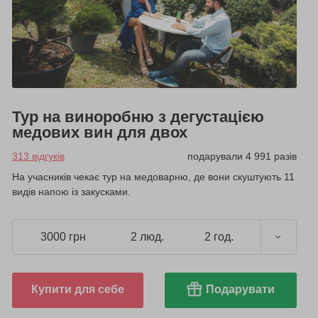
Тур на виноробню з дегустацією
медових вин для двох
313 відгуків
подарували 4 991 разів
На учасників чекає тур на медоварню, де вони скуштують 11
видів напою із закусками.
3000 грн
2 люд.
2 год.
Купити для себе
Подарувати