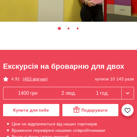
Екскурсія на броварню для двох
купили 10 143 рази
4.91
(453 відгуки)
1400 грн
2 люд.
1 год.
Купити для себе
Подарувати
Ціни не відрізняються від наших партнерів
Враження перевірені нашими співробітниками
Реальні фото і відео локацій