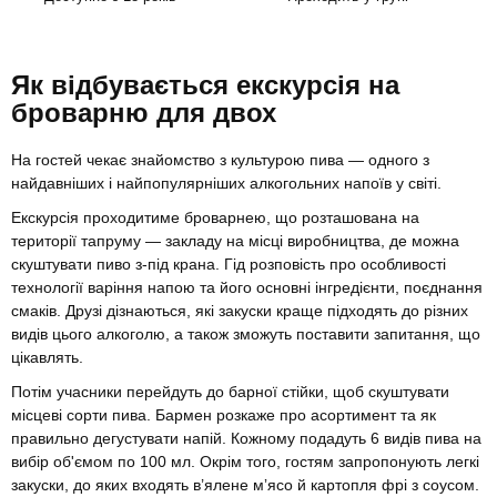
Як відбувається екскурсія на
броварню для двох
На гостей чекає знайомство з культурою пива — одного з
найдавніших і найпопулярніших алкогольних напоїв у світі.
Екскурсія проходитиме броварнею, що розташована на
території тапруму — закладу на місці виробництва, де можна
скуштувати пиво з-під крана. Гід розповість про особливості
технології варіння напою та його основні інгредієнти, поєднання
смаків. Друзі дізнаються, які закуски краще підходять до різних
видів цього алкоголю, а також зможуть поставити запитання, що
цікавлять.
Потім учасники перейдуть до барної стійки, щоб скуштувати
місцеві сорти пива. Бармен розкаже про асортимент та як
правильно дегустувати напій. Кожному подадуть 6 видів пива на
вибір об'ємом по 100 мл. Окрім того, гостям запропонують легкі
закуски, до яких входять в’ялене мʼясо й картопля фрі з соусом.