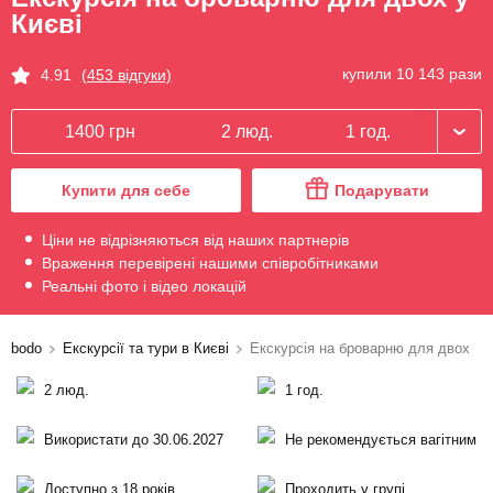
Києві
купили 10 143 рази
4.91
(453 відгуки)
1400 грн
2 люд.
1 год.
Купити для себе
Подарувати
Ціни не відрізняються від наших партнерів
Враження перевірені нашими співробітниками
Реальні фото і відео локацій
bodo
Екскурсії та тури в Києві
Екскурсія на броварню для двох
2 люд.
1 год.
Використати до 30.06.2027
Не рекомендується вагітним
Доступно з 18 років
Проходить у групі