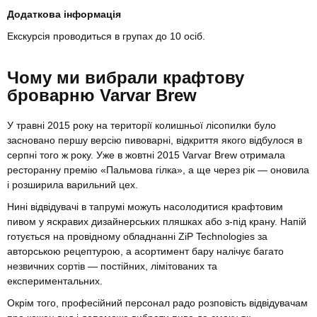
Додаткова інформація
Екскурсія проводиться в групах до 10 осіб.
Чому ми вибрали крафтову
броварню Varvar Brew
У травні 2015 року на території колишньої лісопилки було
засновано першу версію пивоварні, відкриття якого відбулося в
серпні того ж року. Уже в жовтні 2015 Varvar Brew отримала
ресторанну премію «Пальмова гілка», а ще через рік — оновила
і розширила варильний цех.
Нині відвідувачі в тапрумі можуть насолодитися крафтовим
пивом у яскравих дизайнерських пляшках або з-під крану. Напій
готується на провідному обладнанні ZiP Technologies за
авторською рецептурою, а асортимент бару налічує багато
незвичних сортів — постійних, лімітованих та
експериментальних.
Окрім того, професійний персонал радо розповість відвідувачам