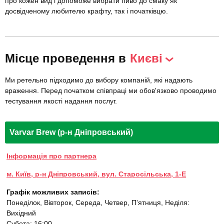
про кожен вид і допоможе вибрати пиво до смаку як
досвідченому любителю крафту, так і початківцю.
Місце проведення в
Києві
Ми ретельно підходимо до вибору компаній, які надають
враження. Перед початком співпраці ми обов'язково проводимо
тестування якості надання послуг.
Varvar Brew (р-н Дніпровський)
Інформація про партнера
м. Київ, р-н Дніпровський, вул. Старосільська, 1-Е
Графік можливих записів:
Понеділок, Вівторок, Середа, Четвер, П'ятниця, Неділя:
Вихідний
Субота: 16:00