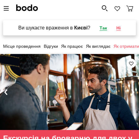
Ви шукаєте враження в
Києві
?
Так
Ні
Місце проведення
Відгуки
Як працює
Як виглядає
Як отримати
Екскурсія на броварню для двох у