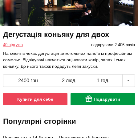
Дегустація коньяку для двох
40 відгуків
подарували 2 406 разів
На клієнтів чекає дегустація алкогольних напоїв із професійним
сомельє. Відвідувачі навчаться оцінювати колір, запах і смак
коньяку. До нього також подадуть легкі закуски.
2400 грн
2 люд.
1 год.
Купити для себе
Подарувати
Популярні сторінки
Подарунки на 14 Лютого
Подарунки на 8 Березня