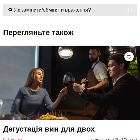
🔁 Як замінити/обміняти враження?
Перегляньте також
Дегустація вин для двох
931 відгук
подарували 19 373 рази