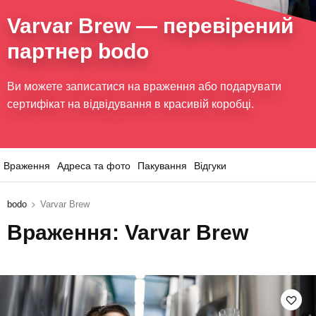
Varvar Brew
— перевірений
партнер bodo
Ви можете записатися на враження або подарувати
сертифікат на відвідування в красивій коробці.
Враження
Адреса та фото
Пакування
Відгуки
bodo
Varvar Brew
Враження: Varvar Brew