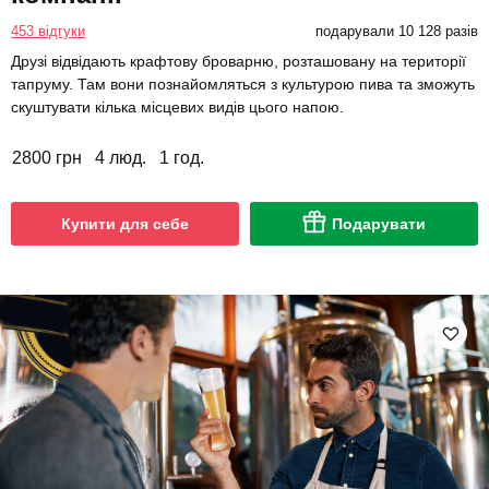
453 відгуки
подарували 10 128 разів
Друзі відвідають крафтову броварню, розташовану на території
тапруму. Там вони познайомляться з культурою пива та зможуть
скуштувати кілька місцевих видів цього напою.
2800 грн
4 люд.
1 год.
Купити для себе
Подарувати