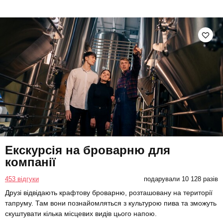
Екскурсія на броварню для
компанії
453 відгуки
подарували 10 128 разів
Друзі відвідають крафтову броварню, розташовану на території
тапруму. Там вони познайомляться з культурою пива та зможуть
скуштувати кілька місцевих видів цього напою.