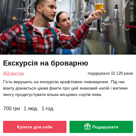
Екскурсія на броварню
453 відгуки
подарували 10 128 разів
Гість вирушить на екскурсію крафтовою пивоварнею. Під час
візиту дізнається цікаві факти про цей знаковий напій і матиме
змогу продегустувати кілька місцевих сортів пива.
700 грн
1 люд.
1 год.
Купити для себе
Подарувати