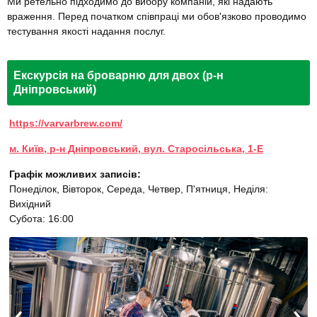
Ми ретельно підходимо до вибору компаній, які надають
враження. Перед початком співпраці ми обов'язково проводимо
тестування якості надання послуг.
Екскурсія на броварню для двох (р-н
Дніпровський)
https://varvarbrew.com/
м. Київ, р-н Дніпровський, вул. Старосільська, 1-Е
Графік можливих записів:
Понеділок, Вівторок, Середа, Четвер, П'ятниця, Неділя:
Вихідний
Субота: 16:00