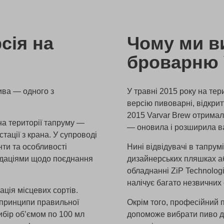
сія на
Чому ми в
броварню 
ива — одного з
У травні 2015 року на те
версію пивоварні, відкрит
2015 Varvar Brew отримал
 на території тапруму —
— оновила і розширила в
тації з крана. У супроводі
нти та особливості
Нині відвідувачі в тапру
ндаціями щодо поєднання
дизайнерських пляшках аб
обладнанні ZiP Technolog
налічує багато незвичних
ація місцевих сортів.
 принципи правильної
Окрім того, професійний 
ибір об’ємом по 100 мл
допоможе вибрати пиво до