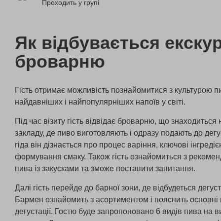
Проходить у групі
Як відбувається екскур
броварню
Гість отримає можливість познайомитися з культурою п
найдавніших і найпопулярніших напоїв у світі.
Під час візиту гість відвідає броварню, що знаходиться
закладу, де пиво виготовляють і одразу подають до дегус
гіда він дізнається про процес варіння, ключові інгредіє
формування смаку. Також гість ознайомиться з рекоме
пива із закусками та зможе поставити запитання.
Далі гість перейде до барної зони, де відбудеться дегуст
Бармен ознайомить з асортиментом і пояснить основні
дегустації. Гостю буде запропоновано 6 видів пива на в