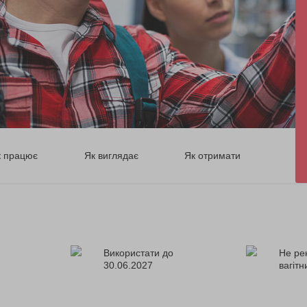
к працює
Як виглядає
Як отримати
Використати до
Не ре
30.06.2027
вагіт