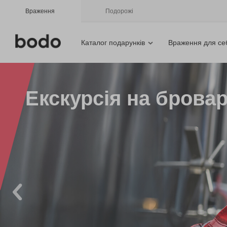
Враження
Подорожі
Каталог подарунків
Враження для се
Екскурсія на брова