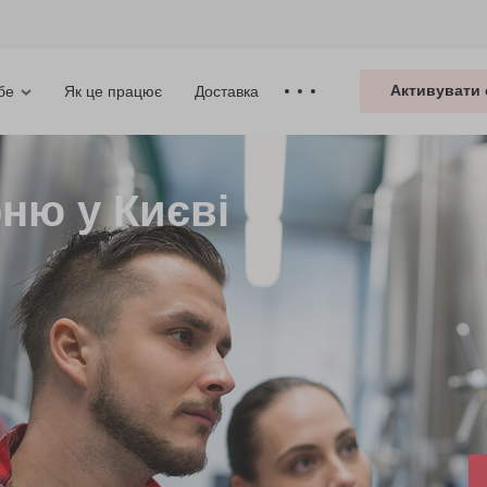
Активувати 
Як це працює
Доставка
бе
рню у Києві