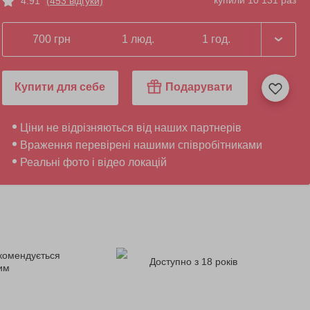
купили 10 131 раз
4.91
(453 відгуки)
700 грн
1 люд.
1 год.
Купити для себе
Подарувати
Ціни не відрізняються від наших партнерів
Враження перевірені нашими співробітниками
Реальні фото і відео локацій
комендується
Доступно з 18 років
ним