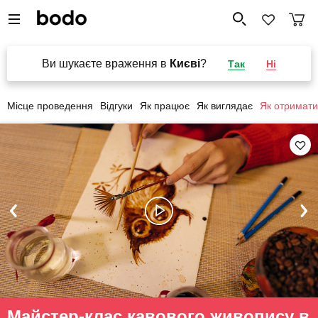
Ви шукаєте враження в
Києві
?
Так
Ні
Місце проведення
Відгуки
Як працює
Як виглядає
Як отримати
Майстер-клас кавового живопису в