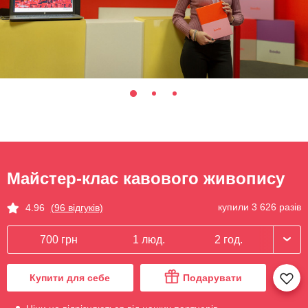
Майстер-клас кавового живопису
купили 3 626 разів
4.96
(96 відгуків)
700 грн
1 люд.
2 год.
Купити для себе
Подарувати