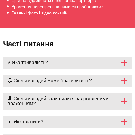
Ціни не відрізняються від наших партнерів
Враження перевірені нашими співробітниками
Реальні фото і відео локацій
Часті питання
⚡ Яка тривалість?
🤗 Скільки людей може брати участь?
🔝 Скільки людей залишилися задоволеними
враженням?
💵 Як сплатити?