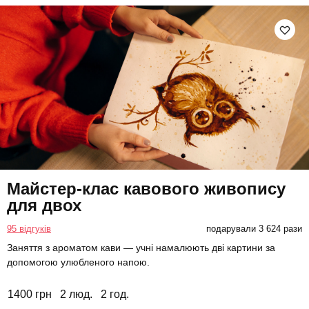
Майстер-клас кавового живопису
для двох
95 відгуків
подарували 3 624 рази
Заняття з ароматом кави — учні намалюють дві картини за
допомогою улюбленого напою.
1400 грн
2 люд.
2 год.