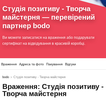
Студія позитиву - Творча
майстерня
— перевірений
партнер bodo
Ви можете записатися на враження або подарувати
сертифікат на відвідування в красивій коробці.
Враження
Адреса та фото
Пакування
Відгуки
bodo
Студія позитиву - Творча майстерня
Враження: Студія позитиву -
Творча майстерня