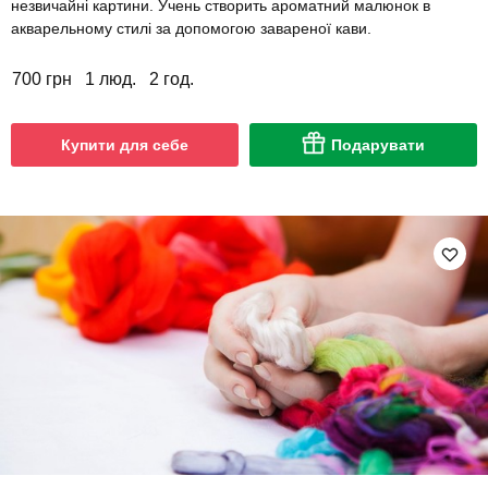
незвичайні картини. Учень створить ароматний малюнок в
акварельному стилі за допомогою завареної кави.
700 грн
1 люд.
2 год.
Купити для себе
Подарувати