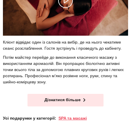
Клієнт відвідає один із салонів на вибір, де на нього чекатиме
сеанс розслаблення. Гостя зустрінуть і проведуть до кабінету.
Потім майстер перейде до виконання класичного масажу з
використанням аромаолій. Він пропрацює біологічно активні
точки всього тіла за допомогою плавних кругових рухів і легких
розтирань. Професіонал м'яко розімне ноги, руки, спину та
шийно-комірцеву зону.
Дізнатися більше
Усі подарунки у категорії:
SPA та масажі