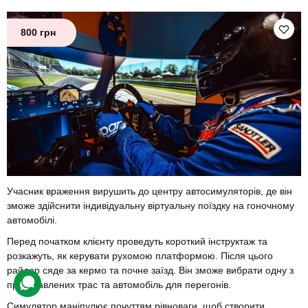
800 грн
Учасник враження вирушить до центру автосимуляторів, де він
зможе здійснити індивідуальну віртуальну поїздку на гоночному
автомобілі.
Перед початком клієнту проведуть короткий інструктаж та
розкажуть, як керувати рухомою платформою. Після цього
райдер сяде за кермо та почне заїзд. Він зможе вибрати одну з
представлених трас та автомобіль для перегонів.
Симулятор маніпулює почуттям рівноваги, щоб створити