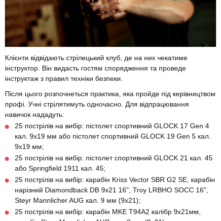
Клієнти відвідають стрілецький клуб, де на них чекатиме
інструктор. Він видасть гостям спорядження та проведе
інструктаж з правил техніки безпеки.
Після цього розпочнеться практика, яка пройде під керівництвом
профі. Учні стрілятимуть одночасно. Для відпрацювання
навичок нададуть:
25 пострілів на вибір: пістолет спортивний GLOCK 17 Gen 4
кал. 9x19 мм або пістолет спортивний GLOCK 19 Gen 5 кал.
9x19 мм;
25 пострілів на вибір: пістолет спортивний GLOCK 21 кал. 45
або Springfield 1911 кал. 45;
25 пострілів на вибір: карабін Kriss Vector SBR G2 SE, карабін
нарізний Diamondback DB 9x21 16", Troy LRBHO SOCC 16",
Steyr Mannlicher AUG кал. 9 мм (9x21);
25 пострілів на вибір: карабін MKE T94A2 калібр 9х21мм,