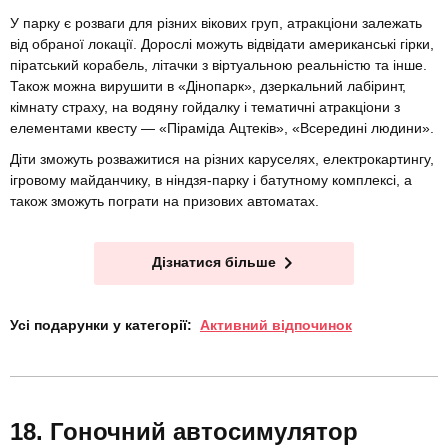
У парку є розваги для різних вікових груп, атракціони залежать
від обраної локації. Дорослі можуть відвідати американські гірки,
піратський корабель, літачки з віртуальною реальністю та інше.
Також можна вирушити в «Дінопарк», дзеркальний лабіринт,
кімнату страху, на водяну гойдалку і тематичні атракціони з
елементами квесту — «Піраміда Ацтеків», «Всередині людини».
Діти зможуть розважитися на різних каруселях, електрокартингу,
ігровому майданчику, в ніндзя-парку і батутному комплексі, а
також зможуть пограти на призових автоматах.
Дізнатися більше
Усі подарунки у категорії:
Активний відпочинок
Гоночний автосимулятор