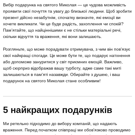
Вибір подарунка на святого Миколая — це чудова можливість
проявити свої почуття та увагу до близької людини. Щоб зробити
презент дійсно незабутнім, спочатку визначте, які емоції ви
хочете викликати. Чи це буде радість, захоплення чи спокій?
Пам’ятайте, що найціннішими є не стільки матеріальні речі,
скільки відчуття та враження, які вони залишають.
Розгляньте, що може порадувати отримувача, з чим він пов'язує
свої найкращі спогади. Це може бути те, що подарує натхнення
або допоможе зануритися у світ приємних емоцій. Важливо,
щоб сюрприз відображав вашу турботу, адже саме такі миті
залишаються в пам'яті назавжди. Обирайте з душею, і ваш
подарунок на святого Миколая стане особливим!
5 найкращих подарунків
Ми ретельно підходимо до вибору компаній, що надають
враження. Перед початком співпраці ми обов'язково проводимо