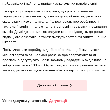
найдавніших і найпопулярніших алкогольних напоїв у світі.
Екскурсія проходитиме броварнею, що розташована на
території тапруму — закладу на місці виробництва, де можна
скуштувати пиво з-під крана. Гід розповість про особливості
технології варіння напою та його основні інгредієнти, поєднання
смаків. Друзі дізнаються, які закуски краще підходять до різних
видів цього алкоголю, а також зможуть поставити запитання, що
цікавлять.
Потім учасники перейдуть до барної стійки, щоб скуштувати
місцеві сорти пива. Бармен розкаже про асортимент та як
правильно дегустувати напій. Кожному подадуть 6 видів пива на
вибір об'ємом по 100 мл. Окрім того, гостям запропонують легкі
закуски, до яких входять в’ялене мʼясо й картопля фрі з соусом.
Дізнатися більше
Усі подарунки у категорії:
Дегустації