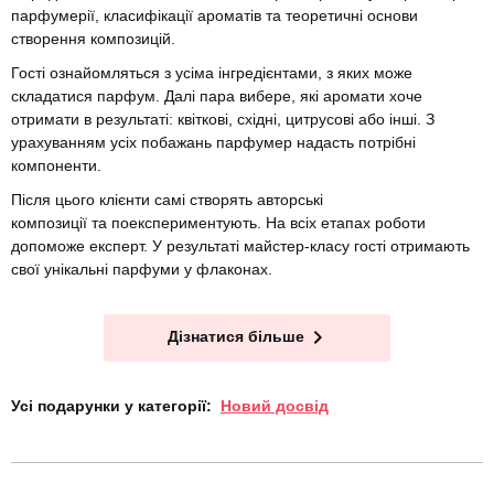
парфумерії, класифікації ароматів та теоретичні основи
створення композицій.
Гості ознайомляться з усіма інгредієнтами, з яких може
складатися парфум. Далі пара вибере, які аромати хоче
отримати в результаті: квіткові, східні, цитрусові або інші. З
урахуванням усіх побажань парфумер надасть потрібні
компоненти.
Після цього клієнти самі створять авторські
композиції та поекспериментують. На всіх етапах роботи
допоможе експерт. У результаті майстер-класу гості отримають
свої унікальні парфуми у флаконах.
Дізнатися більше
Усі подарунки у категорії:
Новий досвід