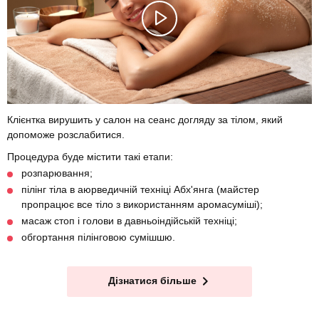
Клієнтка вирушить у салон на сеанс догляду за тілом, який
допоможе розслабитися.
Процедура буде містити такі етапи:
розпарювання;
пілінг тіла в аюрведичній техніці Абх'янга (майстер
пропрацює все тіло з використанням аромасуміші);
масаж стоп і голови в давньоіндійській техніці;
обгортання пілінговою сумішшю.
Дізнатися більше