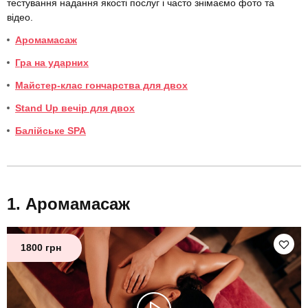
тестування надання якості послуг і часто знімаємо фото та
відео.
Аромамасаж
Гра на ударних
Майстер-клас гончарства для двох
Stand Up вечір для двох
Балійське SPA
Аромамасаж
1800 грн