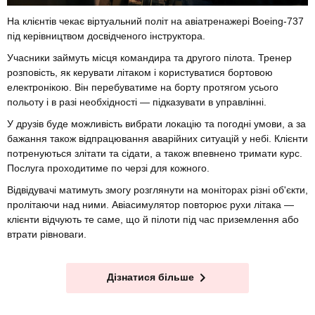
На клієнтів чекає віртуальний політ на авіатренажері Boeing-737
під керівництвом досвідченого інструктора.
Учасники займуть місця командира та другого пілота. Тренер
розповість, як керувати літаком і користуватися бортовою
електронікою. Він перебуватиме на борту протягом усього
польоту і в разі необхідності — підказувати в управлінні.
У друзів буде можливість вибрати локацію та погодні умови, а за
бажання також відпрацювання аварійних ситуацій у небі. Клієнти
потренуються злітати та сідати, а також впевнено тримати курс.
Послуга проходитиме по черзі для кожного.
Відвідувачі матимуть змогу розглянути на моніторах різні об'єкти,
пролітаючи над ними. Авіасимулятор повторює рухи літака —
клієнти відчують те саме, що й пілоти під час приземлення або
втрати рівноваги.
Дізнатися більше