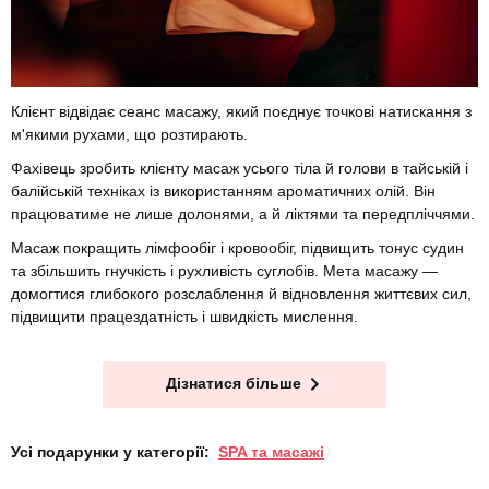
Клієнт відвідає сеанс масажу, який поєднує точкові натискання з
м'якими рухами, що розтирають.
Фахівець зробить клієнту масаж усього тіла й голови в тайській і
балійській техніках із використанням ароматичних олій. Він
працюватиме не лише долонями, а й ліктями та передпліччями.
Масаж покращить лімфообіг і кровообіг, підвищить тонус судин
та збільшить гнучкість і рухливість суглобів. Мета масажу —
домогтися глибокого розслаблення й відновлення життєвих сил,
підвищити працездатність і швидкість мислення.
Дізнатися більше
Усі подарунки у категорії:
SPA та масажі