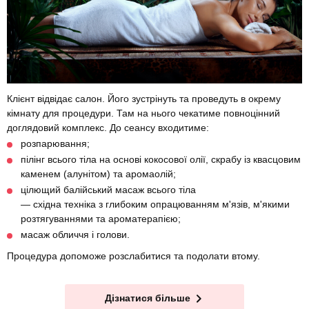
Клієнт відвідає салон. Його зустрінуть та проведуть в окрему
кімнату для процедури. Там на нього чекатиме повноцінний
доглядовий комплекс. До сеансу входитиме:
розпарювання;
пілінг всього тіла на основі кокосової олії, скрабу із квасцовим
каменем (алунітом) та аромаолій;
цілющий балійський масаж всього тіла
— східна техніка з глибоким опрацюванням м'язів, м'якими
розтягуваннями та ароматерапією;
масаж обличчя і голови.
Процедура допоможе розслабитися та подолати втому.
Дізнатися більше