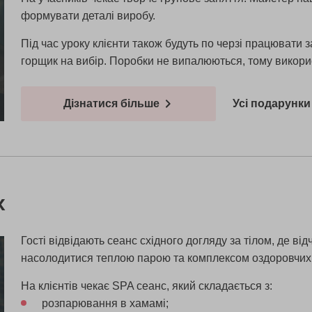
формувати деталі виробу.
Під час уроку клієнти також будуть по черзі працювати 
горщик на вибір. Поробки не випалюються, тому викорис
Дізнатися більше
Усі подарунки 
х
Гості відвідають сеанс східного догляду за тілом, де 
насолодитися теплою парою та комплексом оздоровчих
На клієнтів чекає SPA сеанс, який складається з:
розпарювання в хамамі;