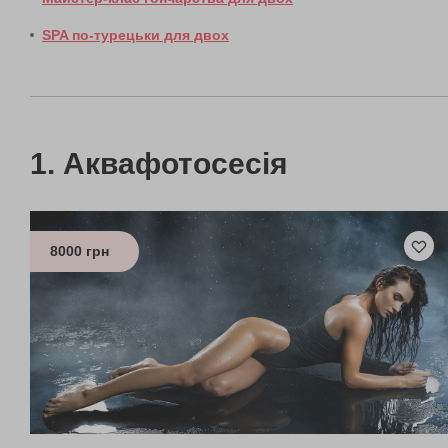
SPA по-турецьки для двох
Аквафотосесія
8000 грн