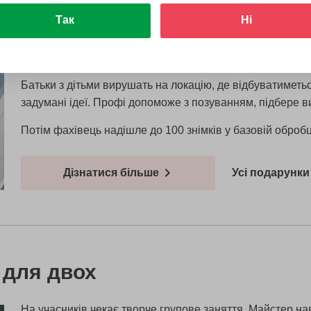
Так
Ні
На клієнтів чекає фотосесія, яка допоможе закарбувати 
Батьки з дітьми вирушать на локацію, де відбуватиметься
задумані ідеї. Профі допоможе з позуванням, підбере ви
Потім фахівець надішле до 100 знімків у базовій обробц
Дізнатися більше
Усі подарунки 
 для двох
На учасників чекає творче групове заняття. Майстер на