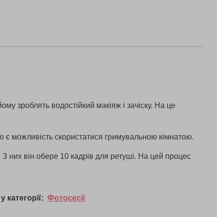
ому зроблять водостійкий макіяж і зачіску. На це
ю є можливість скористатися гримувальною кімнатою.
 З них він обере 10 кадрів для ретуші. На цей процес
у категорії:
Фотосесії