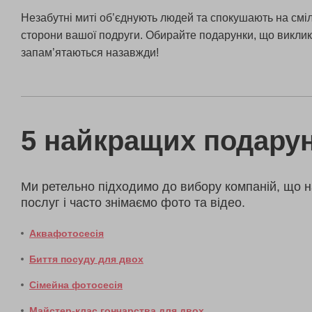
Незабутні миті об’єднують людей та спокушають на сміл
сторони вашої подруги. Обирайте подарунки, що виклик
запам’ятаються назавжди!
5 найкращих подарун
Ми ретельно підходимо до вибору компаній, що н
послуг і часто знімаємо фото та відео.
Аквафотосесія
Биття посуду для двох
Сімейна фотосесія
Майстер-клас гончарства для двох