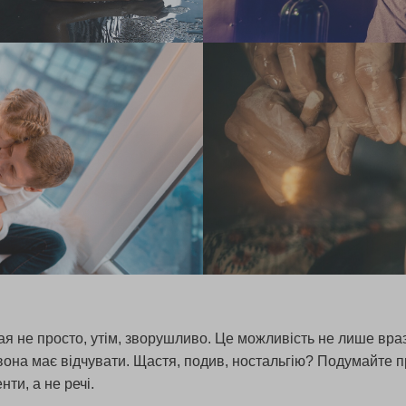
 не просто, утім, зворушливо. Це можливість не лише врази
она має відчувати. Щастя, подив, ностальгію? Подумайте про
ти, а не речі.