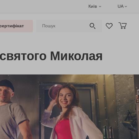
Київ
UA
сертифікат
 святого Миколая