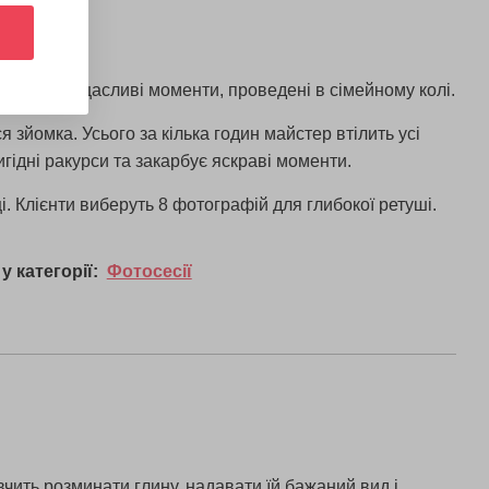
в пам'яті щасливі моменти, проведені в сімейному колі.
 зйомка. Усього за кілька годин майстер втілить усі
гідні ракурси та закарбує яскраві моменти.
і. Клієнти виберуть 8 фотографій для глибокої ретуші.
у категорії:
Фотосесії
вчить розминати глину, надавати їй бажаний вид і