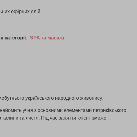
ьних ефірних олій;
у категорії:
SPA та масажі
мобутнього українського народного живопису.
ознайомить учня з основними елементами петриківського
 калини та листя. Під час заняття клієнт зможе