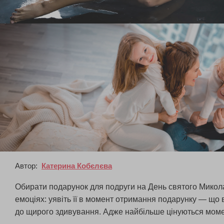
Автор:
Катерина Кобєлєва
Обирати подарунок для подруги на День святого Миколая
емоціях: уявіть її в момент отримання подарунку — що в
до щирого здивування. Адже найбільше цінуються момен