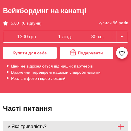
Вейкбординг на канатці
купили 96 разів
5.00
(6 відгуків)
1300 грн
1 люд.
30 хв.
Купити для себе
Подарувати
Ціни не відрізняються від наших партнерів
Враження перевірені нашими співробітниками
Реальні фото і відео локацій
Часті питання
⚡ Яка тривалість?