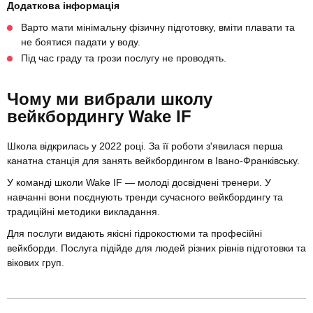
Додаткова інформація
Варто мати мінімальну фізичну підготовку, вміти плавати та
не боятися падати у воду.
Під час граду та грози послугу не проводять.
Чому ми вибрали школу
вейкбордингу Wake IF
Школа відкрилась у 2022 році. За її роботи з'явилася перша
канатна станція для занять вейкбордингом в Івано-Франківську.
У команді школи Wake IF — молоді досвідчені тренери. У
навчанні вони поєднують тренди сучасного вейкбордингу та
традиційні методики викладання.
Для послуги видають якісні гідрокостюми та професійні
вейкборди. Послуга підійде для людей різних рівнів підготовки та
вікових груп.