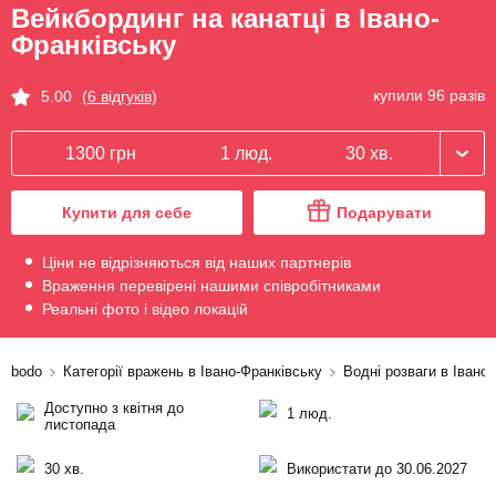
Вейкбординг на канатці в Івано-
Франківську
купили 96 разів
5.00
(6 відгуків)
1300 грн
1 люд.
30 хв.
Купити для себе
Подарувати
Ціни не відрізняються від наших партнерів
Враження перевірені нашими співробітниками
Реальні фото і відео локацій
bodo
Категорії вражень в Івано-Франківську
Водні розваги в Івано
Доступно з квітня до
1 люд.
листопада
30 хв.
Використати до 30.06.2027