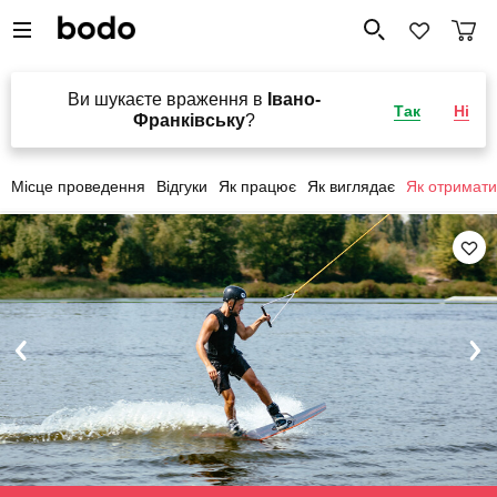
Ви шукаєте враження в
Івано-
Так
Ні
Франківську
?
Місце проведення
Відгуки
Як працює
Як виглядає
Як отримати