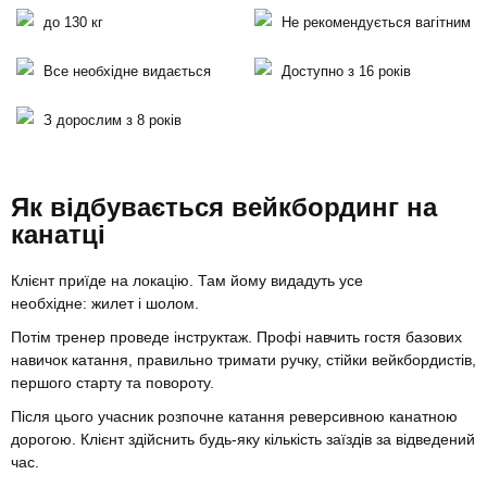
до 130 кг
Не рекомендується вагітним
Все необхідне видається
Доступно з 16 років
З дорослим з 8 років
Як відбувається вейкбординг на
канатці
Клієнт приїде на локацію. Там йому видадуть усе
необхідне: жилет і шолом.
Потім тренер проведе інструктаж. Профі навчить гостя базових
навичок катання, правильно тримати ручку, стійки вейкбордистів,
першого старту та повороту.
Після цього учасник розпочне катання реверсивною канатною
дорогою. Клієнт здійснить будь-яку кількість заїздів за відведений
час.