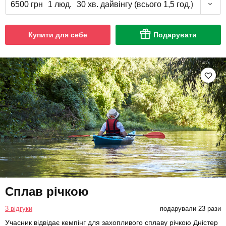
6500 грн
1 люд.
30 хв. дайвінгу (всього 1,5 год.)
Купити для себе
Подарувати
Сплав річкою
3 відгуки
подарували 23 рази
Учасник відвідає кемпінг для захопливого сплаву річкою Дністер