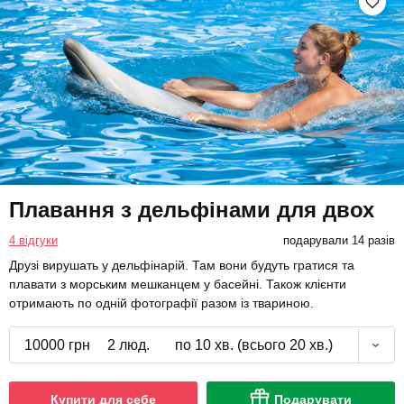
Плавання з дельфінами для двох
4 відгуки
подарували 14 разів
Друзі вирушать у дельфінарій. Там вони будуть гратися та
плавати з морським мешканцем у басейні. Також клієнти
отримають по одній фотографії разом із твариною.
10000 грн
2 люд.
по 10 хв. (всього 20 хв.)
Купити для себе
Подарувати