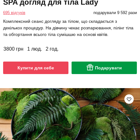
SPA догляд для тіла Lady
695 відгуків
подарували 9 592 рази
Комплексний сеанс догляду за тілом, що складається з
декількох процедур. На дівчину чекає розпарювання, пілінг тіла
та обгортання всього тіла сумішшю на основі квітів.
3800 грн
1 люд.
2 год.
Купити для себе
Подарувати