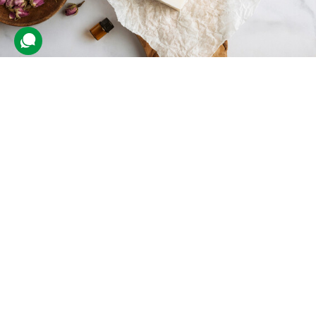
Майстер-клас миловаріння
451 відгук
подарували 16 869 разів
Створення натурального мила за індивідуальним рецептом під
керівництвом майстра. Педагог надасть усе необхідне для уроку
та навчить правильно поєднувати компоненти.
800 грн
1 люд.
до 2 год.
Купити для себе
Подарувати