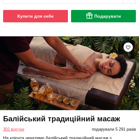
Купити для себе
Подарувати
Балійський традиційний масаж
302 відгуки
подарували 5 291 разів
На клієнта чекатиме балійський традиційний масаж з