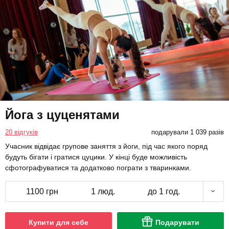
Йога з цуценятами
20 відгуків
подарували 1 039 разів
Учасник відвідає групове заняття з йоги, під час якого поряд
будуть бігати і гратися цуцики. У кінці буде можливість
сфотографуватися та додатково пограти з тваринками.
1100 грн
1 люд.
до 1 год.
Купити для себе
Подарувати