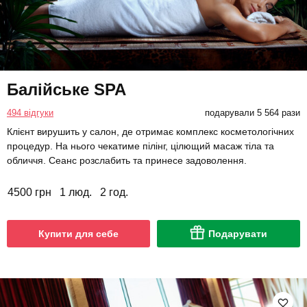
Балійське SPA
494 відгуки
подарували 5 564 рази
Клієнт вирушить у салон, де отримає комплекс косметологічних
процедур. На нього чекатиме пілінг, цілющий масаж тіла та
обличчя. Сеанс розслабить та принесе задоволення.
4500 грн
1 люд.
2 год.
Купити для себе
Подарувати