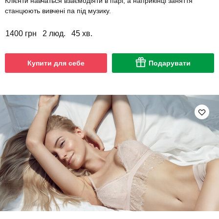
Клієнти навчаться взаємодіяти в парі, а наприкінці заняття
станцюють вивчені па під музику.
1400 грн
2 люд.
45 хв.
Купити для себе
Подарувати