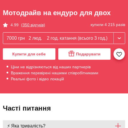
Мотодрайв на ендуро для двох
купили 4 215 разів
4.99
(350 відгуків)
7000 грн
2 люд.
2 год. катання (всього 3 год.)
Купити для себе
Подарувати
Ціни не відрізняються від наших партнерів
Враження перевірені нашими співробітниками
Реальні фото і відео локацій
Часті питання
⚡ Яка тривалість?