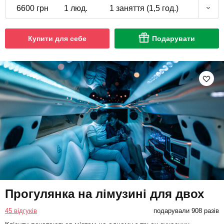
6600 грн
1 люд.
1 заняття (1,5 год.)
Купити для себе
Подарувати
Прогулянка на лімузині для двох
45 відгуків
подарували 908 разів