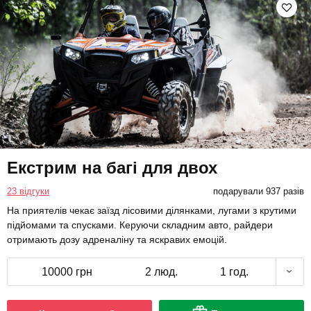
Екстрим на багі для двох
23 відгуки
подарували 937 разів
На приятелів чекає заїзд лісовими ділянками, лугами з крутими
підйомами та спусками. Керуючи складним авто, райдери
отримають дозу адреналіну та яскравих емоцій.
10000 грн
2 люд.
1 год.