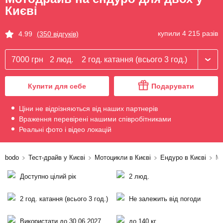
Києві
купили 4 215 разів
4.99
(350 відгуків)
7000 грн
2 люд.
2 год. катання (всього 3 год.)
Купити для себе
Подарувати
Ціни не відрізняються від наших партнерів
Враження перевірені нашими співробітниками
Реальні фото і відео локацій
bodo
Тест-драйв у Києві
Мотоцикли в Києві
Ендуро в Києві
Мо
Доступно цілий рік
2 люд.
2 год. катання (всього 3 год.)
Не залежить від погоди
Використати до 30.06.2027
до 140 кг