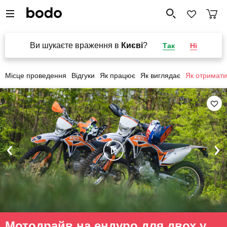
Ви шукаєте враження в
Києві
?
Так
Ні
Місце проведення
Відгуки
Як працює
Як виглядає
Як отримати
Мотодрайв на ендуро для двох у