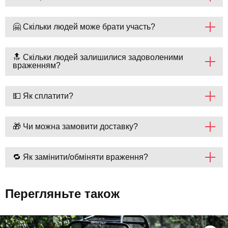
🤗 Скільки людей може брати участь?
🔝 Скільки людей залишилися задоволеними
враженням?
💵 Як сплатити?
🎁 Чи можна замовити доставку?
🔁 Як замінити/обміняти враження?
Перегляньте також