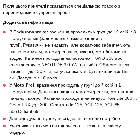
Після цього приятелі покатаються спеціальною трасою з
перешкодами в супроводі профі.
Додаткова інформація
В
Enduronaprokat
враження проходить у групі до 10 осіб із 3
інструкторами (залежно від кількості людей в
групі). Рукавички не видають, але додатково забезпечують
підшоломником, моточерепахою, джерсі, мотоботами та
водою. Катання проходить на мотоциклі KAYO 250 або
електроендуро NEO RIDE 3.0 kWt на вибір. Обмеження за
вагою — до 130 кг. Зріст учасника має бути вищий ніж 155
см.
Доступно з 18 років.
У
Moto Profi
враження проходить у групі до 7 осіб із 1
інструктором. Додатково видають моточеревики, мотоштани,
панцир і джерсі. Катання проходить на ендуро
Kovi Lite 300 F,
Geon TRX ygh 300, Geon x-ride 125, YCF 125, YCF 85
або Defiant 65
.
Для відвідування уроку посвідчення водія не потрібне.
Учасники кататимуться одночасно — кожен на своєму
ендуро.