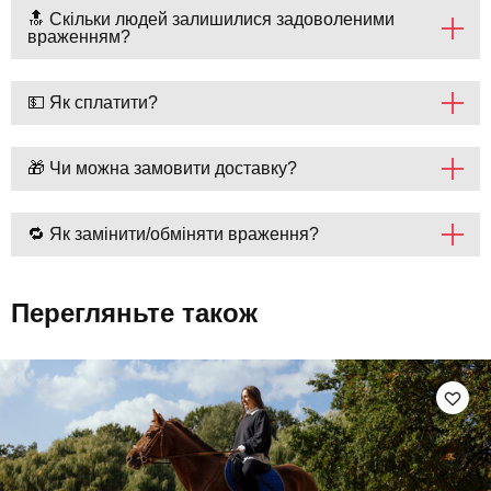
🔝 Скільки людей залишилися задоволеними
враженням?
💵 Як сплатити?
🎁 Чи можна замовити доставку?
🔁 Як замінити/обміняти враження?
Перегляньте також