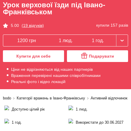
Урок верхової їзди під Івано-
Франківськом
купили 157 разів
5.00
(19 відгуків)
1200 грн
1 люд.
1 год.
Купити для себе
Подарувати
Ціни не відрізняються від наших партнерів
Враження перевірені нашими співробітниками
Реальні фото і відео локацій
bodo
Категорії вражень в Івано-Франківську
Активний відпочинок в
Доступно цілий рік
1 люд.
1 год.
Використати до 30.06.2027