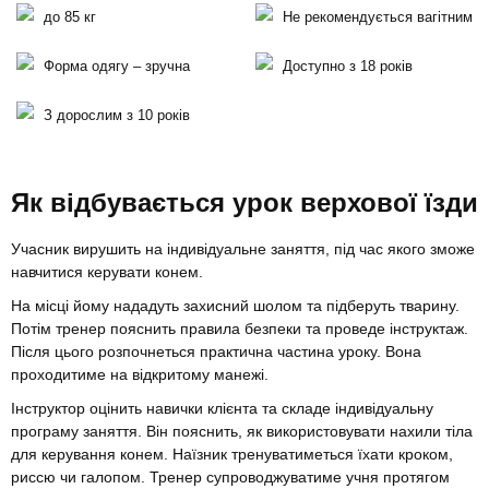
до 85 кг
Не рекомендується вагітним
Форма одягу – зручна
Доступно з 18 років
З дорослим з 10 років
Як відбувається урок верхової їзди
Учасник вирушить на індивідуальне заняття, під час якого зможе
навчитися керувати конем.
На місці йому нададуть захисний шолом та підберуть тварину.
Потім тренер пояснить правила безпеки та проведе інструктаж.
Після цього розпочнеться практична частина уроку. Вона
проходитиме на відкритому манежі.
Інструктор оцінить навички клієнта та складе індивідуальну
програму заняття. Він пояснить, як використовувати нахили тіла
для керування конем. Наїзник тренуватиметься їхати кроком,
риссю чи галопом. Тренер супроводжуватиме учня протягом