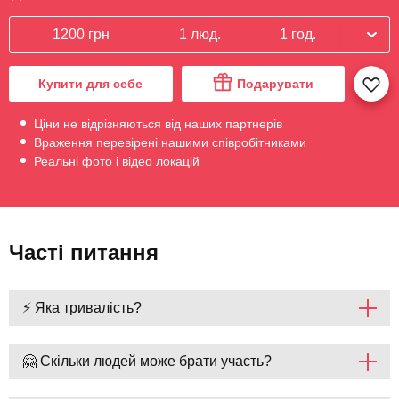
1200 грн
1 люд.
1 год.
Купити для себе
Подарувати
Ціни не відрізняються від наших партнерів
Враження перевірені нашими співробітниками
Реальні фото і відео локацій
Часті питання
⚡ Яка тривалість?
🤗 Скільки людей може брати участь?