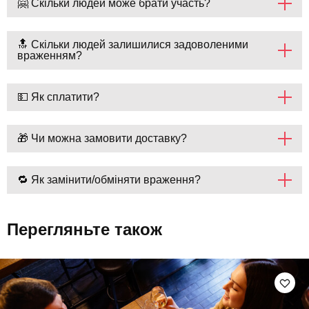
🤗 Скільки людей може брати участь?
🔝 Скільки людей залишилися задоволеними
враженням?
💵 Як сплатити?
🎁 Чи можна замовити доставку?
🔁 Як замінити/обміняти враження?
Перегляньте також