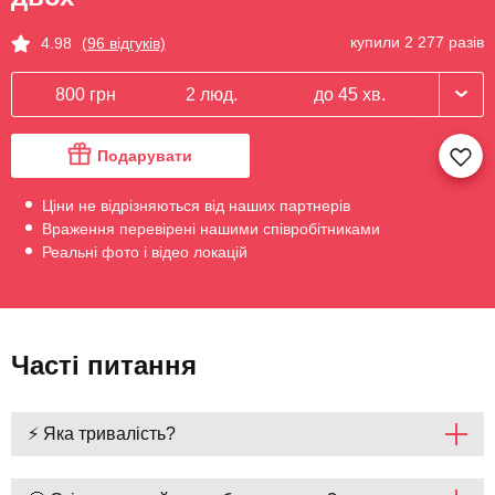
купили 2 277 разів
4.98
(96 відгуків)
800 грн
2 люд.
до 45 хв.
Подарувати
Ціни не відрізняються від наших партнерів
Враження перевірені нашими співробітниками
Реальні фото і відео локацій
Часті питання
⚡ Яка тривалість?