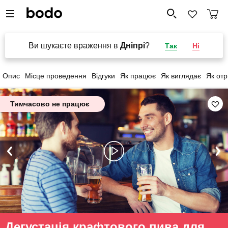
Ви шукаєте враження в
Дніпрі
?
Так
Ні
Опис
Місце проведення
Відгуки
Як працює
Як виглядає
Як от
Тимчасово не працює
Дегустація крафтового пива для