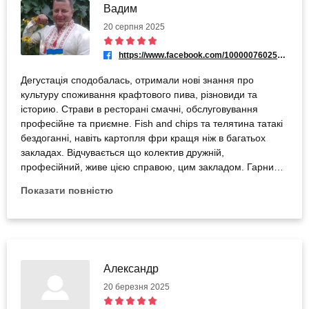
Вадим
20 серпня 2025
https://www.facebook.com/100000760257164
Дегустація сподобалась, отримали нові знання про
культуру споживання крафтового пива, різновиди та
історию. Страви в ресторані смачні, обслуговування
професійне та приємне. Fish and chips та телятина татакі
бездоганні, навіть картопля фри кращя ніж в багатьох
закладах. Відчувається що колектив дружній,
професійний, живе цією справою, цим закладом. Гарний
вечір, приємні враження, дякую!
Показати повністю
Александр
20 березня 2025