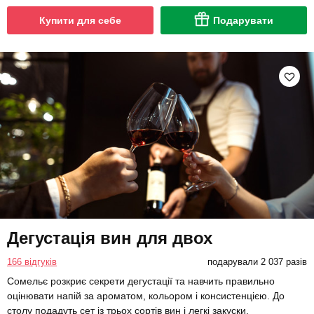
Купити для себе
Подарувати
Дегустація вин для двох
166 відгуків
подарували 2 037 разів
Сомельє розкриє секрети дегустації та навчить правильно
оцінювати напій за ароматом, кольором і консистенцією. До
столу подадуть сет із трьох сортів вин і легкі закуски.