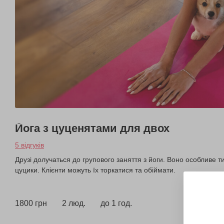
Йога з цуценятами для двох
5 відгуків
Друзі долучаться до групового заняття з йоги. Воно особливе 
цуцики. Клієнти можуть їх торкатися та обіймати.
1800 грн
2 люд.
до 1 год.