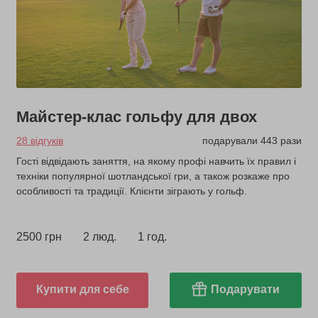
Майстер-клас гольфу для двох
28 відгуків
подарували 443 рази
Гості відвідають заняття, на якому профі навчить їх правил і
техніки популярної шотландської гри, а також розкаже про
особливості та традиції. Клієнти зіграють у гольф.
2500 грн
2 люд.
1 год.
Купити для себе
Подарувати