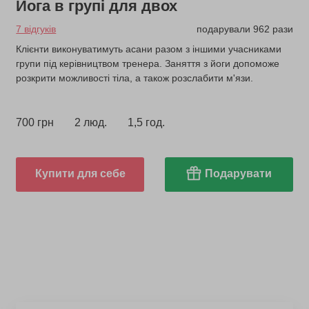
Йога в групі для двох
7 відгуків
подарували 962 рази
Клієнти виконуватимуть асани разом з іншими учасниками
групи під керівництвом тренера. Заняття з йоги допоможе
розкрити можливості тіла, а також розслабити м'язи.
700 грн
2 люд.
1,5 год.
Купити для себе
Подарувати