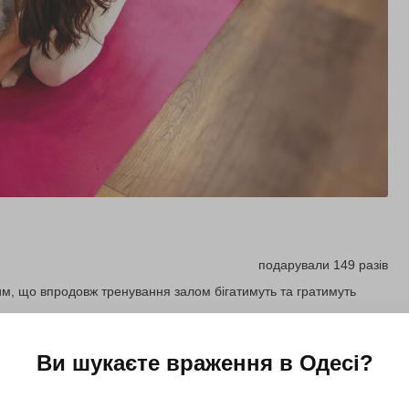
подарували 149 разів
тим, що впродовж тренування залом бігатимуть та гратимуть
Ви шукаєте враження в
Одесі
?
Купити для себе
Подарувати