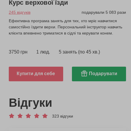
Курс верхової їзди
245 відгуків
подарували 5 083 рази
Ефективна програма занять для тих, хто мріє навчитися
самостійно їздити верхи. Персональний інструктор навчить
клієнта впевнено триматися в сідлі та керувати конем.
3750 грн
1 люд.
5 занять (по 45 хв.)
Купити для себе
Подарувати
Відгуки
323 відгуки