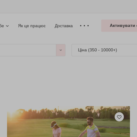
Активувати 
Як це працює
Доставка
бе
Ціна (
350 - 10000+
)