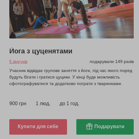
Йога з цуценятами
5 відгуків
подарували 149 разів
Учасник відвідає групове заняття з йоги, під час якого поряд
будуть бігати і гратися цуцики. У кінці буде можливість
сфотографуватися та додатково пограти з тваринками.
900 грн
1 люд.
до 1 год.
Купити для себе
Подарувати