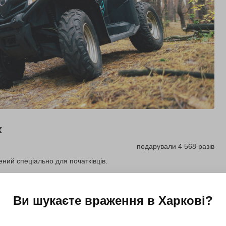
х
подарували 4 568 разів
ний спеціально для початківців.
Купити для себе
Подарувати
Ви шукаєте враження в
Харкові
?