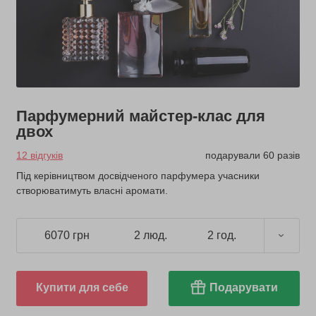
Парфумерний майстер-клас для
двох
12 відгуків
подарували 60 разів
Під керівництвом досвідченого парфумера учасники
створюватимуть власні аромати.
6070 грн
2 люд.
2 год.
Купити для себе
Подарувати