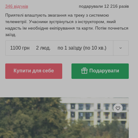
346 відгуків
подарували 12 216 разів
Приятелі влаштують змагання на треку з системою
телеметрії. Учасники зустрінуться з інструктором, який
надасть їм необхідне екіпірування та карти. Потім почнеться
заїзд.
1100 грн
2 люд.
по 1 заїзду (по 10 хв.)
Купити для себе
Подарувати