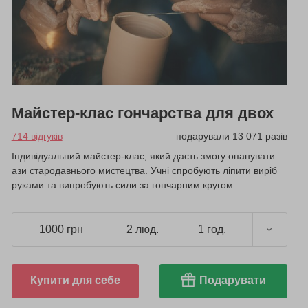
Майстер-клас гончарства для двох
714 відгуків
подарували 13 071 разів
Індивідуальний майстер-клас, який дасть змогу опанувати
ази стародавнього мистецтва. Учні спробують ліпити виріб
руками та випробують сили за гончарним кругом.
1000 грн
2 люд.
1 год.
Купити для себе
Подарувати