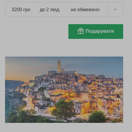
3200 грн
до 2 люд.
не обмежено
Подарувати