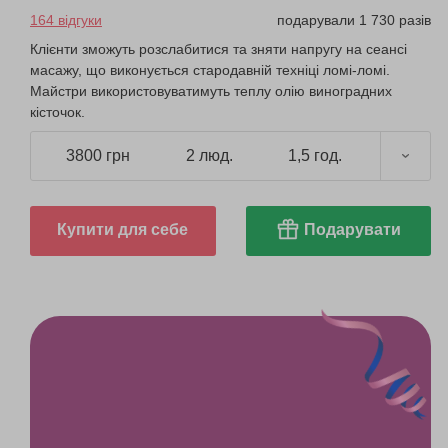
164 відгуки
подарували 1 730 разів
Клієнти зможуть розслабитися та зняти напругу на сеансі
масажу, що виконується стародавній техніці ломі-ломі.
Майстри використовуватимуть теплу олію виноградних
кісточок.
3800 грн
2 люд.
1,5 год.
Купити для себе
Подарувати