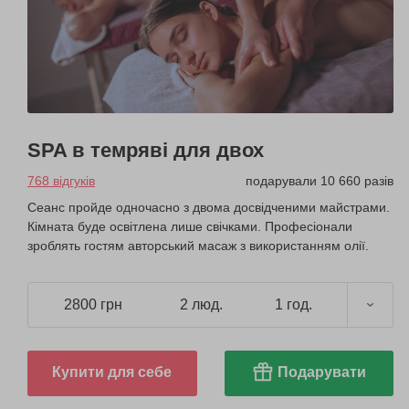
SPA в темряві для двох
768 відгуків
подарували 10 660 разів
Сеанс пройде одночасно з двома досвідченими майстрами.
Кімната буде освітлена лише свічками. Професіонали
зроблять гостям авторський масаж з використанням олії.
2800 грн
2 люд.
1 год.
Купити для себе
Подарувати