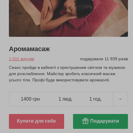
Аромамасаж
1 011 відгуків
подарували 11 939 разів
Сеанс пройде в кабінеті з приглушеним світлом та музикою
для розслаблення. Майстер зробить класичний масаж
усього тіла. Профі буде використовувати аромаолії.
1400 грн
1 люд.
1 год.
Купити для себе
Подарувати