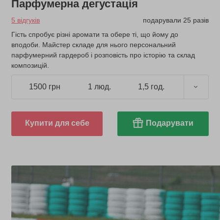
Парфумерна дегустація
5 відгуків
подарували 25 разів
Гість спробує різні аромати та обере ті, що йому до
вподоби. Майстер складе для нього персональний
парфумерний гардероб і розповість про історію та склад
композицій.
1500 грн
1 люд.
1,5 год.
Купити для себе
Подарувати