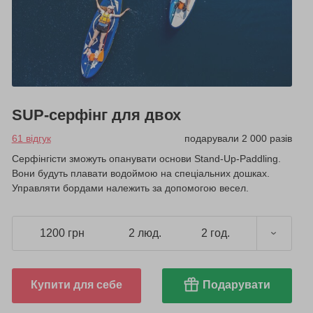
SUP-серфінг для двох
61 відгук
подарували 2 000 разів
Серфінгісти зможуть опанувати основи Stand-Up-Paddling.
Вони будуть плавати водоймою на спеціальних дошках.
Управляти бордами належить за допомогою весел.
1200 грн
2 люд.
2 год.
Купити для себе
Подарувати