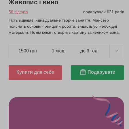
Живопис і вино
56 відгуків
подарували 621 разів
Гість відвідає індивідуальне творче заняття. Майстер
пояснить основні принципи роботи, видасть усі необхідні
матеріали. Потім клієнт створить картину за келихом вина.
1500 грн
1 люд.
до 3 год.
Купити для себе
Подарувати