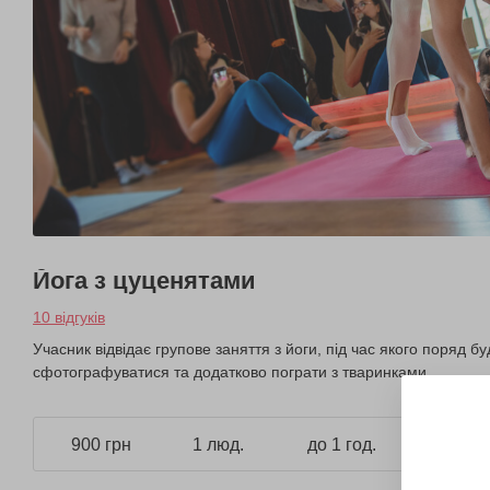
Йога з цуценятами
10 відгуків
Учасник відвідає групове заняття з йоги, під час якого поряд буд
сфотографуватися та додатково пограти з тваринками.
900 грн
1 люд.
до 1 год.