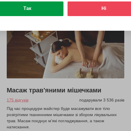
Так
Ні
Масаж трав'яними мішечками
175 відгуків
подарували 3 536 разів
Під час процедури майстер буде масажувати все тіло
розігрітими тканинними мішечками зі збором лікувальних
трав. Масаж поєднує м'які погладжування, а також
натискання.