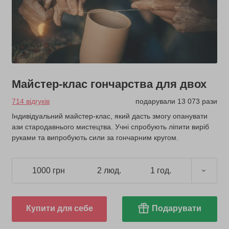
Майстер-клас гончарства для двох
714 відгуків
подарували 13 073 рази
Індивідуальний майстер-клас, який дасть змогу опанувати
ази стародавнього мистецтва. Учні спробують ліпити виріб
руками та випробують сили за гончарним кругом.
1000 грн
2 люд.
1 год.
Купити для себе
Подарувати