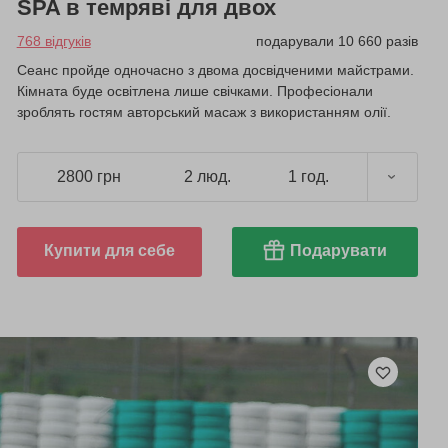
SPA в темряві для двох
768 відгуків
подарували 10 660 разів
Сеанс пройде одночасно з двома досвідченими майстрами.
Кімната буде освітлена лише свічками. Професіонали
зроблять гостям авторський масаж з використанням олії.
2800 грн
2 люд.
1 год.
Купити для себе
Подарувати