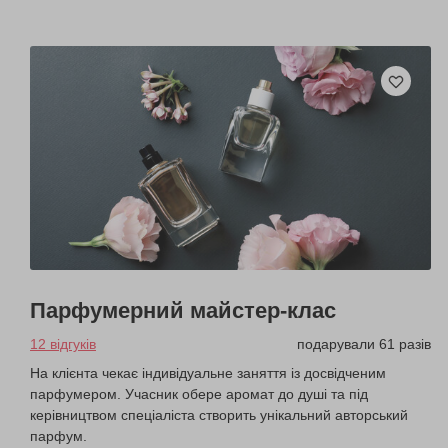
Парфумерний майстер-клас
12 відгуків
подарували 61 разів
На клієнта чекає індивідуальне заняття із досвідченим
парфумером. Учасник обере аромат до душі та під
керівництвом спеціаліста створить унікальний авторський
парфум.