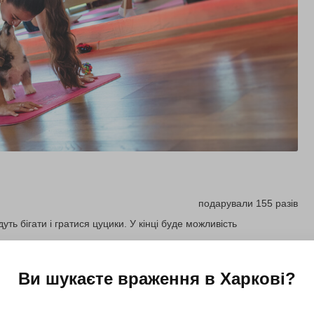
подарували 155 разів
уть бігати і гратися цуцики. У кінці буде можливість
Ви шукаєте враження в
Харкові
?
Купити для себе
Подарувати