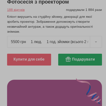
Фотосесія з проектором
188 відгуків
подарували 1 884 рази
Клієнт вирушить на студійну зйомку, декорації для якої
зробить проектор. Зображення допоможуть створити
незвичайний антураж, а також додадуть оригінальності
знімкам.
5500 грн
1 люд.
1 год. зйомки (всього 2 год.)
Купити для себе
Подарувати