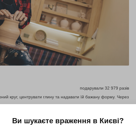
подарували 32 979 разів
арний круг, центрувати глину та надавати їй бажану форму. Через
Ви шукаєте враження в
Києві
?
Купити для себе
Подарувати