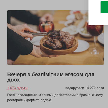
Вечеря з безлімітним м'ясом для
двох
1 073 відгуки
подарували 14 272 рази
Гості насолодяться м'ясними делікатесами в бразильському
ресторані у форматі родізіо.