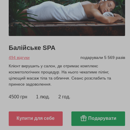
Балійське SPA
494 відгуки
подарували 5 569 разів
Клієнт вирушить у салон, де отримає комплекс
косметологічних процедур. На нього чекатиме пілінг,
цілющий масаж тіла та обличчя. Сеанс розслабить та
принесе задоволення.
4500 грн
1 люд.
2 год.
Купити для себе
Подарувати