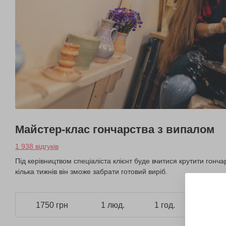
Майстер-клас гончарства з випалом
1 938 відгуків
Під керівництвом спеціаліста клієнт буде вчитися крутити гонч
кілька тижнів він зможе забрати готовий виріб.
1750 грн
1 люд.
1 год.