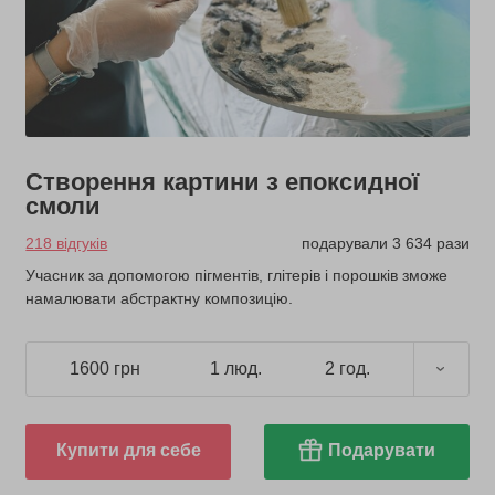
Створення картини з епоксидної
смоли
218 відгуків
подарували 3 634 рази
Учасник за допомогою пігментів, глітерів і порошків зможе
намалювати абстрактну композицію.
1600 грн
1 люд.
2 год.
Купити для себе
Подарувати