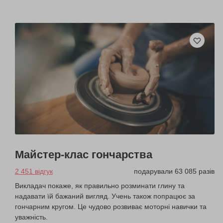
Майстер-клас гончарства
2 451 відгук
подарували 63 085 разів
Викладач покаже, як правильно розминати глину та
надавати їй бажаний вигляд. Учень також попрацює за
гончарним кругом. Це чудово розвиває моторні навички та
уважність.