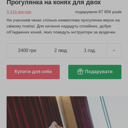
Прогулянка на конях для двох
3 416 відгуків
подарували 87 856 разів
На учасників чекає спільна некваплива прогулянка верхи на
свіжому повітрі. Для катання нададуть спокійних, добре
об'їжджених коней, яких поведуть інструктори за вуздечки.
2400 грн
2 люд.
1 год.
Купити для себе
Подарувати