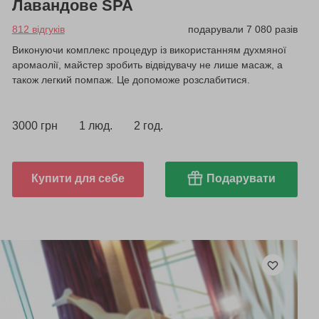
Лавандове SPA
812 відгуків
подарували 7 080 разів
Виконуючи комплекс процедур із використанням духмяної
аромаолії, майстер зробить відвідувачу не лише масаж, а
також легкий помпаж. Це допоможе розслабитися.
3000 грн
1 люд.
2 год.
Купити для себе
Подарувати