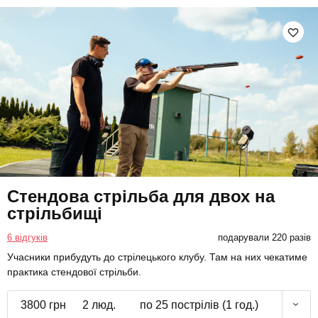
Стендова стрільба для двох на
стрільбищі
6 відгуків
подарували 220 разів
Учасники прибудуть до стрілецького клубу. Там на них чекатиме
практика стендової стрільби.
3800 грн
2 люд.
по 25 пострілів (1 год.)