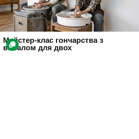
Майстер-клас гончарства з
випалом для двох
1 938 відгуків
подарували 32 979 разів
Відвідувачі навчаться ліплення фігур. Вони спробують
центрувати глину та надавати їй форму.
3400 грн
2 люд.
1,5 год.
Купити для себе
Подарувати