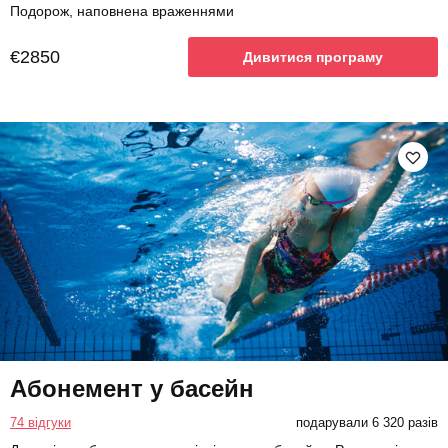
Подорож, наповнена враженнями
€2850
Дивитися програму
Абонемент у басейн
74 відгуки
подарували 6 320 разів