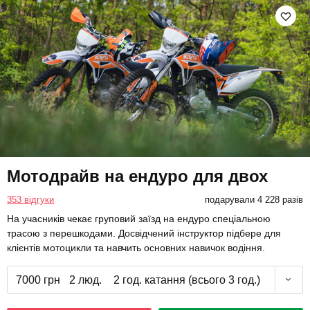
Мотодрайв на ендуро для двох
353 відгуки
подарували 4 228 разів
На учасників чекає груповий заїзд на ендуро спеціальною
трасою з перешкодами. Досвідчений інструктор підбере для
клієнтів мотоцикли та навчить основних навичок водіння.
7000 грн
2 люд.
2 год. катання (всього 3 год.)