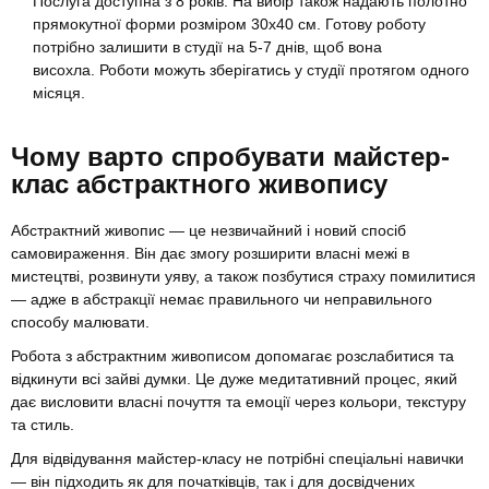
Послуга доступна з 8 років. На вибір також надають полотно
прямокутної форми розміром 30х40 см. Готову роботу
потрібно залишити в студії на 5-7 днів, щоб вона
висохла. Роботи можуть зберігатись у студії протягом одного
місяця.
Чому варто спробувати майстер-
клас абстрактного живопису
Абстрактний живопис — це незвичайний і новий спосіб
самовираження. Він дає змогу розширити власні межі в
мистецтві, розвинути уяву, а також позбутися страху помилитися
— адже в абстракції немає правильного чи неправильного
способу малювати.
Робота з абстрактним живописом допомагає розслабитися та
відкинути всі зайві думки. Це дуже медитативний процес, який
дає висловити власні почуття та емоції через кольори, текстуру
та стиль.
Для відвідування майстер-класу не потрібні спеціальні навички
— він підходить як для початківців, так і для досвідчених