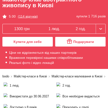
живопису в Києві
купили 1 716 разів
5.00
(114 відгуків)
1300 грн
1 люд.
2 год.
Купити для себе
Подарувати
Ціни не відрізняються від наших партнерів
Враження перевірені нашими співробітниками
Реальні фото і відео локацій
bodo
Майстер-класи в Києві
Майстер-класи малювання в Києві
1 люд.
2 год.
Використати до 30.06.2027
Все необхідне видається
Доступно з 8 років
Проходить у групі