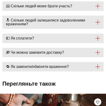
🤗 Скільки людей може брати участь?
🔝 Скільки людей залишилися задоволеними
враженням?
💵 Як сплатити?
🎁 Чи можна замовити доставку?
🔁 Як замінити/обміняти враження?
Перегляньте також