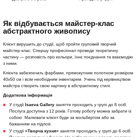
Як відбувається майстер-клас
абстрактного живопису
Клієнт вирушить до студії, щоб пройти груповий творчий
майстер-клас. Спершу професіонал проведе теоретичну
частину — розповість про кольори, їхнє поєднання та взаємодію
з ними.
Клієнта забезпечать фарбами, прямокутним полотном розміром
40х50 см і всім необхідним інвентарем. Учень під керівництвом
майстра створить свою картину в абстрактному стилі.
Додаткова інформація
У студії
Isaeva Gallery
заняття проходить у групі до 8 осіб.
Послуга доступна з 12 років. Готову роботу можна забрати із
собою. Малювати клієнт буде за мольбертом або за
бажанням на підлозі.
У студії
«Творча кухня»
заняття проходить у групі до 6 осіб.