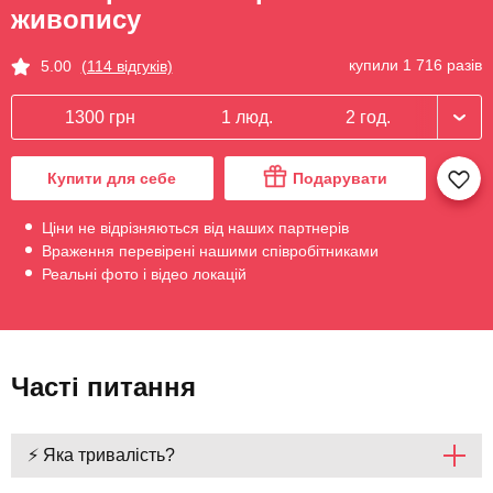
живопису
купили 1 716 разів
5.00
(114 відгуків)
1300 грн
1 люд.
2 год.
Купити для себе
Подарувати
Ціни не відрізняються від наших партнерів
Враження перевірені нашими співробітниками
Реальні фото і відео локацій
Часті питання
⚡ Яка тривалість?