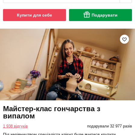
Купити для себе
Подарувати
Майстер-клас гончарства з
випалом
1 938 відгуків
подарували 32 977 разів
Під керівництвом спеціаліста клієнт буде вчитися крутити