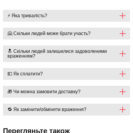
⚡ Яка тривалість?
🤗 Скільки людей може брати участь?
🔝 Скільки людей залишилися задоволеними
враженням?
💵 Як сплатити?
🎁 Чи можна замовити доставку?
🔁 Як замінити/обміняти враження?
Перегляньте також