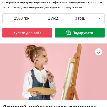
створить інтер'єрну картину з графічними контурами та золотою
поталлю під керівництвом досвідченого художника.
2500 грн
1 люд.
3 год.
Купити для себе
Подарувати
Дитячий майстер-клас живопису