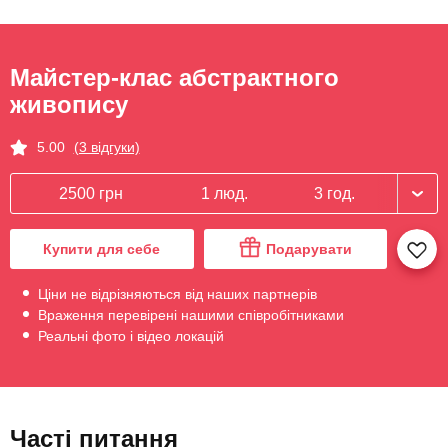
Майстер-клас абстрактного
живопису
5.00
(3 відгуки)
2500 грн
1 люд.
3 год.
Купити для себе
Подарувати
Ціни не відрізняються від наших партнерів
Враження перевірені нашими співробітниками
Реальні фото і відео локацій
Часті питання