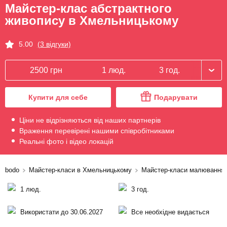
Майстер-клас абстрактного
живопису в Хмельницькому
5.00
(3 відгуки)
2500 грн
1 люд.
3 год.
Купити для себе
Подарувати
Ціни не відрізняються від наших партнерів
Враження перевірені нашими співробітниками
Реальні фото і відео локацій
bodo
Майстер-класи в Хмельницькому
Майстер-класи малювання
1 люд.
3 год.
Використати до 30.06.2027
Все необхідне видається