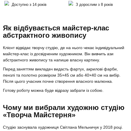
Доступно з 14 років
З дорослим з 8 років
Як відбувається майстер-клас
абстрактного живопису
Клієнт відвідає творчу студію, де на нього чекає індивідуальний
майстер-клас із досвідченим художником. Він вивчить ази
абстрактного живопису та напише власну картину.
Перед заняттям викладач видасть фартух, акрилові фарби,
пензлі та полотно розміром 35×45 см або 40×40 см на вибір.
Після цього учасник почне створення власного малюнка.
Готову роботу можна буде відразу забрати із собою.
Чому ми вибрали художню студію
«Творча Майстерня»
Студію заснувала художниця Світлана Мельничук у 2018 році.