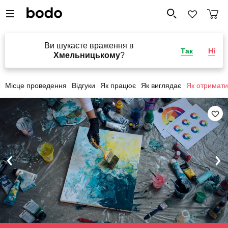
Ви шукаєте враження в
Так
Ні
Хмельницькому
?
Місце проведення
Відгуки
Як працює
Як виглядає
Як отримати