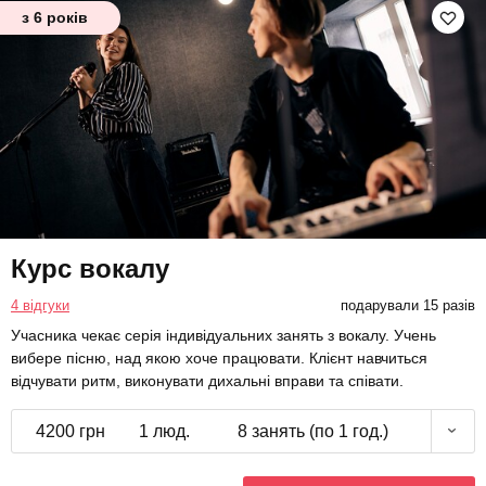
з 6 років
Курс вокалу
4 відгуки
подарували 15 разів
Учасника чекає серія індивідуальних занять з вокалу. Учень
вибере пісню, над якою хоче працювати. Клієнт навчиться
відчувати ритм, виконувати дихальні вправи та співати.
4200 грн
1 люд.
8 занять (по 1 год.)