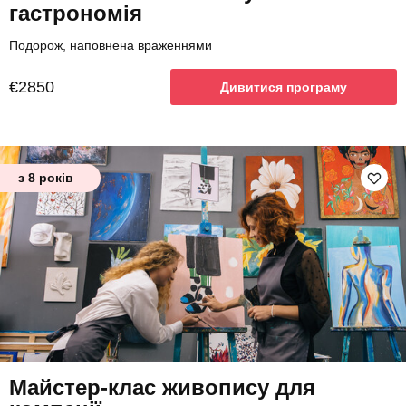
гастрономія
Подорож, наповнена враженнями
€2850
Дивитися програму
з 8 років
Майстер-клас живопису для