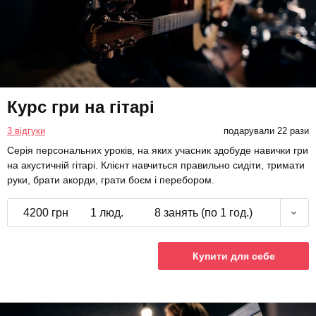
Курс гри на гітарі
3 відгуки
подарували 22 рази
Серія персональних уроків, на яких учасник здобуде навички гри
на акустичній гітарі. Клієнт навчиться правильно сидіти, тримати
руки, брати акорди, грати боєм і перебором.
4200 грн
1 люд.
8 занять (по 1 год.)
Купити для себе