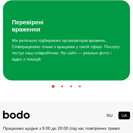
Дитячий майстер-клас живопису
300 грн
Дитячий кулінарний майстер-клас
2600 грн
Перевірені
для компанії
враження
Ми ретельно підбираємо організаторів вражень.
Майстер-клас живопису в стилі поп-
10000 грн
Співпрацюємо тільки з кращими у своїй сфері. Послугу
арт для компанії
тестує наш співробітник. На сайті — реальні фото і
відео з локацій.
Майстер-клас абстрактного
10000 грн
живопису для компанії
RU
UA
Працюємо щодня з 9:00 до 20:00 (під час повітряних тривог