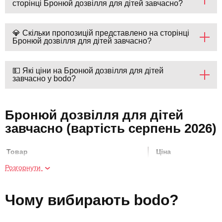
сторінці Бронюй дозвілля для дітей завчасно?
💎 Скільки пропозицій представлено на сторінці
Бронюй дозвілля для дітей завчасно?
💵 Які ціни на Бронюй дозвілля для дітей
завчасно у bodo?
Бронюй дозвілля для дітей
завчасно (вартість серпень 2026)
Товар
Ціна
Розгорнути
Гра на ударних
600 грн
Чому вибирають bodo?
Занурення у світ VR-ігор для компанії
1200 грн