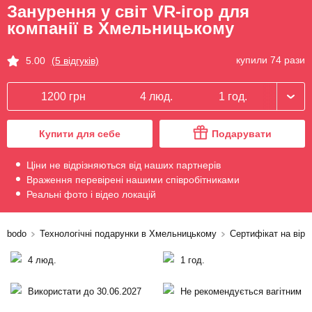
Занурення у світ VR-ігор для
компанії в Хмельницькому
купили 74 рази
5.00
(5 відгуків)
1200 грн
4 люд.
1 год.
Купити для себе
Подарувати
Ціни не відрізняються від наших партнерів
Враження перевірені нашими співробітниками
Реальні фото і відео локацій
bodo
Технологічні подарунки в Хмельницькому
Сертифікат на вір
4 люд.
1 год.
Використати до 30.06.2027
Не рекомендується вагітним