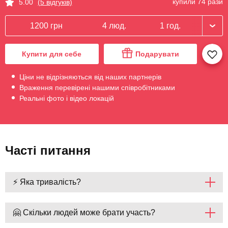
купили 74 рази
5.00
(5 відгуків)
1200 грн
4 люд.
1 год.
Купити для себе
Подарувати
Ціни не відрізняються від наших партнерів
Враження перевірені нашими співробітниками
Реальні фото і відео локацій
Часті питання
⚡ Яка тривалість?
🤗 Скільки людей може брати участь?