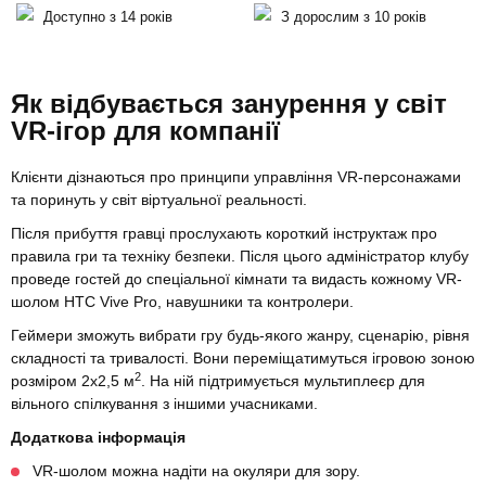
Доступно з 14 років
З дорослим з 10 років
Як відбувається занурення у світ
VR-ігор для компанії
Клієнти дізнаються про принципи управління VR-персонажами
та поринуть у світ віртуальної реальності.
Після прибуття гравці прослухають короткий інструктаж про
правила гри та техніку безпеки. Після цього адміністратор клубу
проведе гостей до спеціальної кімнати та видасть кожному VR-
шолом HTC Vive Pro, навушники та контролери.
Геймери зможуть вибрати гру будь-якого жанру, сценарію, рівня
складності та тривалості. Вони переміщатимуться ігровою зоною
2
розміром 2х2,5 м
. На ній підтримується мультиплеєр для
вільного спілкування з іншими учасниками.
Додаткова інформація
VR-шолом можна надіти на окуляри для зору.