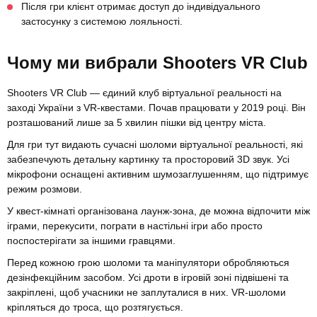
Після гри клієнт отримає доступ до індивідуального
застосунку з системою лояльності.
Чому ми вибрали Shooters VR Club
Shooters VR Club — єдиний клуб віртуальної реальності на
заході України з VR-квестами. Почав працювати у 2019 році. Він
розташований лише за 5 хвилин пішки від центру міста.
Для гри тут видають сучасні шоломи віртуальної реальності, які
забезпечують детальну картинку та просторовий 3D звук. Усі
мікрофони оснащені активним шумозаглушенням, що підтримує
режим розмови.
У квест-кімнаті організована лаунж-зона, де можна відпочити між
іграми, перекусити, пограти в настільні ігри або просто
поспостерігати за іншими гравцями.
Перед кожною грою шоломи та маніпулятори обробляються
дезінфекційним засобом. Усі дроти в ігровій зоні підвішені та
закріплені, щоб учасники не заплуталися в них. VR-шоломи
кріпляться до троса, що розтягується.