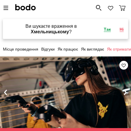
Ви шукаєте враження в
Так
Ні
Хмельницькому
?
Місце проведення
Відгуки
Як працює
Як виглядає
Як отримати