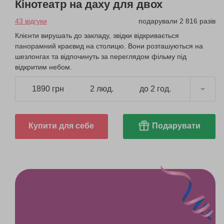
Кінотеатр на даху для двох
43 відгуки
подарували 2 816 разів
Клієнти вирушать до закладу, звідки відкривається
панорамний краєвид на столицю. Вони розташуються на
шезлонгах та відпочинуть за переглядом фільму під
відкритим небом.
1890 грн
2 люд.
до 2 год.
Купити для себе
Подарувати