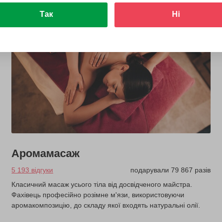
Так
Ні
Аромамасаж
5 193 відгуки
подарували 79 867 разів
Класичний масаж усього тіла від досвідченого майстра.
Фахівець професійно розімне м'язи, використовуючи
аромакомпозицію, до складу якої входять натуральні олії.