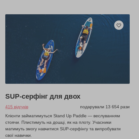
SUP-серфінг для двох
415 відгуків
подарували 13 654 рази
Клієнти займатимуться Stand Up Paddle — веслуванням
стоячи. Плистимуть на дошці, як на плоту. Учасники
матимуть змогу навчитися SUP-серфінгу та випробувати
свої навички.