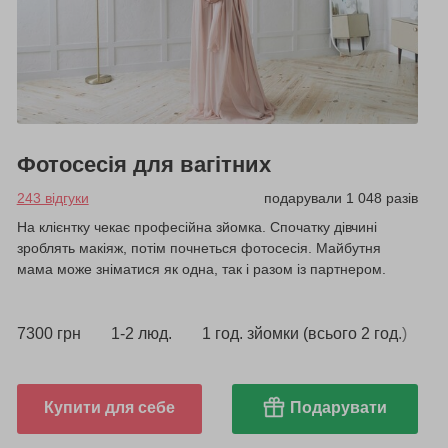
Фотосесія для вагітних
243 відгуки
подарували 1 048 разів
На клієнтку чекає професійна зйомка. Спочатку дівчині
зроблять макіяж, потім почнеться фотосесія. Майбутня
мама може зніматися як одна, так і разом із партнером.
7300 грн
1-2 люд.
1 год. зйомки (всього 2 год.)
Купити для себе
Подарувати