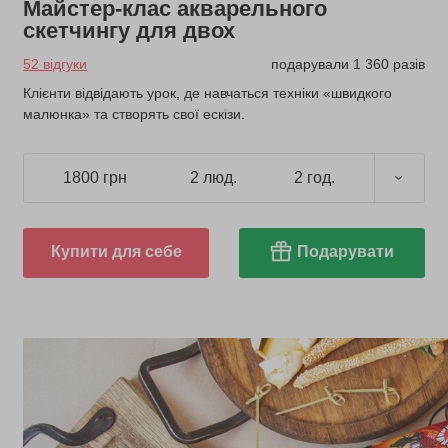
Майстер-клас акварельного
скетчингу для двох
52 відгуки
подарували 1 360 разів
Клієнти відвідають урок, де навчаться техніки «швидкого
малюнка» та створять свої ескізи.
1800 грн
2 люд.
2 год.
Купити для себе
Подарувати