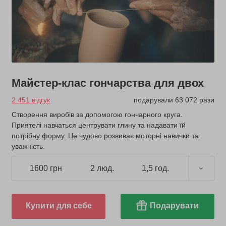
Майстер-клас гончарства для двох
2 451 відгук
подарували 63 072 рази
Створення виробів за допомогою гончарного круга.
Приятелі навчаться центрувати глину та надавати їй
потрібну форму. Це чудово розвиває моторні навички та
уважність.
1600 грн
2 люд.
1,5 год.
Купити для себе
Подарувати