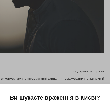
подарували 9 разів
виконуватимуть інтерактивні завдання, смакуватимуть закуски й
Ви шукаєте враження в
Києві
?
Купити для себе
Подарувати