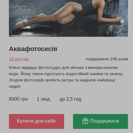
Аквафотосесія
16 відгуків
подарували 246 разів
Клієнт відвідає фотостудію для зйомки з використанням
води. Йому також підготують водостійкий макіяж та зачіску.
Згодом фотограф зробить ретуш та надішле найкращі
кадри.
8000 грн
1 люд.
до 2,5 год.
Купити для себе
Подарувати