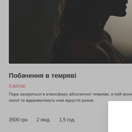
Побачення в темряві
4 відгуки
Пара зануриться в атмосферу абсолютної темряви, в якій вони 
напої та відкриватимуть нові відчуття разом.
3500 грн
2 люд.
1,5 год.