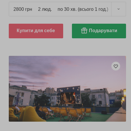
2800 грн
2 люд.
по 30 хв. (всього 1 год.)
Купити для себе
Подарувати