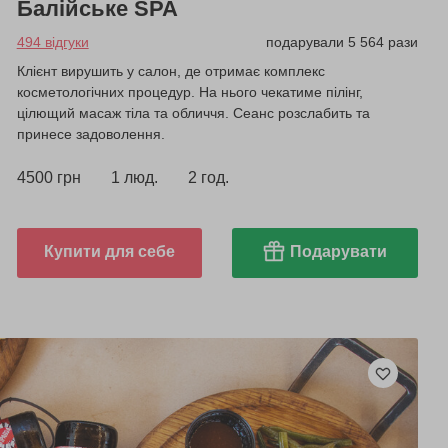
Балійське SPA
494 відгуки
подарували 5 564 рази
Клієнт вирушить у салон, де отримає комплекс
косметологічних процедур. На нього чекатиме пілінг,
цілющий масаж тіла та обличчя. Сеанс розслабить та
принесе задоволення.
4500 грн
1 люд.
2 год.
Купити для себе
Подарувати