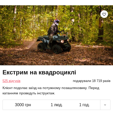
Екстрим на квадроциклі
525 відгуків
подарували 18 719 разів
Клієнт подолає заїзд на потужному позашляховику. Перед
катанням проведуть інструктаж.
3000 грн
1 люд.
1 год.