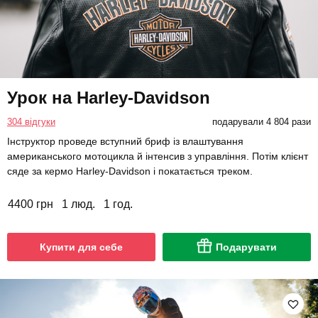
Урок на Harley-Davidson
304 відгуки
подарували 4 804 рази
Інструктор проведе вступний бриф із влаштування
американського мотоцикла й інтенсив з управління. Потім клієнт
сяде за кермо Harley-Davidson і покатається треком.
4400 грн
1 люд.
1 год.
Купити для себе
Подарувати