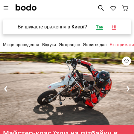
Ви шукаєте враження в
Києві
?
Так
Ні
Місце проведення
Відгуки
Як працює
Як виглядає
Як отримати
Майстер-клас їзди на пітбайку в