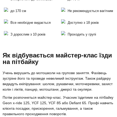
до 170 см
Не рекомендується вагітним
Все необхідне видається
Доступно з 18 років
З дорослим з 10 років
Проходить у групі
Як відбувається майстер-клас їзди
на пітбайку
Учень вирушить до мотошколи на групове заняття. Фахівець
зустріне його та проведе невеликий інструктаж. Також райдеру
видадуть екіпірування: шолом, рукавички, моточеревики, захист
колін і ліктів, панцир, мотоштани, джерсі та окуляри.
Потім розпочнеться майстер-клас. Учасник їздитиме на пітбайку
Geon x-ride 125, YCF 125, YCF 85 або Defiant 65
. Профі навчить
клієнта посадки, прискорення, гальмування, а також
правильного проходження поворотів.