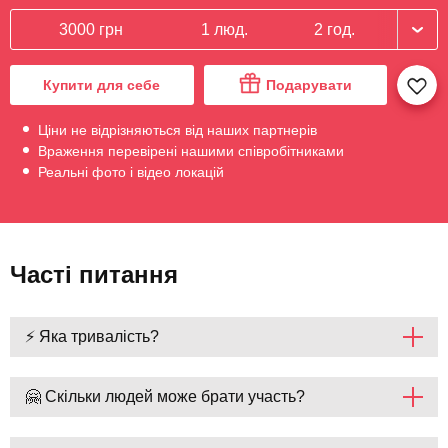
3000 грн
1 люд.
2 год.
Купити для себе
Подарувати
Ціни не відрізняються від наших партнерів
Враження перевірені нашими співробітниками
Реальні фото і відео локацій
Часті питання
⚡ Яка тривалість?
🤗 Скільки людей може брати участь?