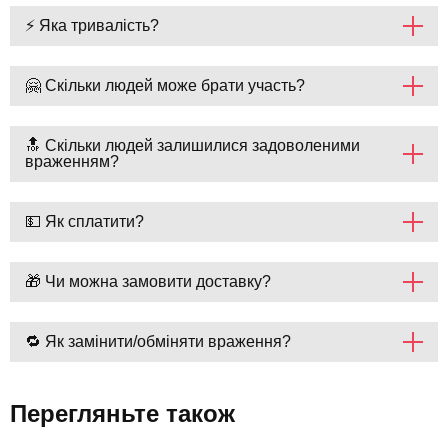
⚡ Яка тривалість?
🤗 Скільки людей може брати участь?
🔝 Скільки людей залишилися задоволеними
враженням?
💵 Як сплатити?
🎁 Чи можна замовити доставку?
🔁 Як замінити/обміняти враження?
Перегляньте також