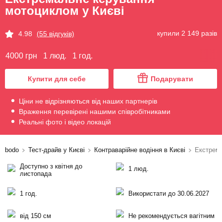
мотоциклом у Києві
купили 2 149 разів
4.98
(55 відгуків)
4000 грн
1 люд.
1 год.
Купити для себе
Подарувати
Ціни не відрізняються від наших партнерів
Враження перевірені нашими співробітниками
Реальні фото і відео локацій
bodo
Тест-драйв у Києві
Контраварійне водіння в Києві
Екстрем
Доступно з квітня до
1 люд.
листопада
1 год.
Використати до 30.06.2027
від 150 см
Не рекомендується вагітним