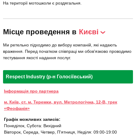
На території мотошколи є роздягальня.
Місце проведення в
Києві
Ми ретельно підходимо до вибору компаній, які надають
враження. Перед початком співпраці ми обов'язково проводимо
тестування якості надання послуг.
Respect Industry (р-н Голосіївський)
Інформація про партнера
м. Київ, ст. м. Теремки, вул. Метрологічна, 12-В, трек
«Феофанія»
Графік можливих записів:
Понеділок, Субота: Вихідний
Вівторок, Середа, Четвер, П'ятниця, Неділя: 09:00-19:00