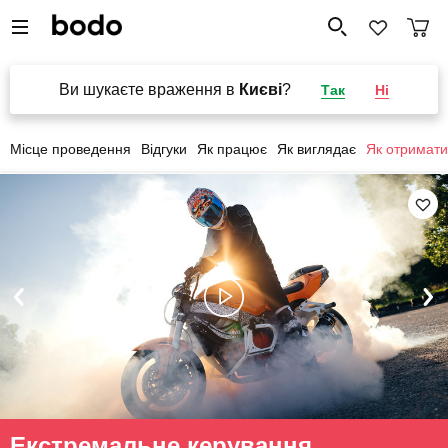
Ви шукаєте враження в
Києві
?
Так
Ні
Місце проведення
Відгуки
Як працює
Як виглядає
Як отримати
Екстремальне керування