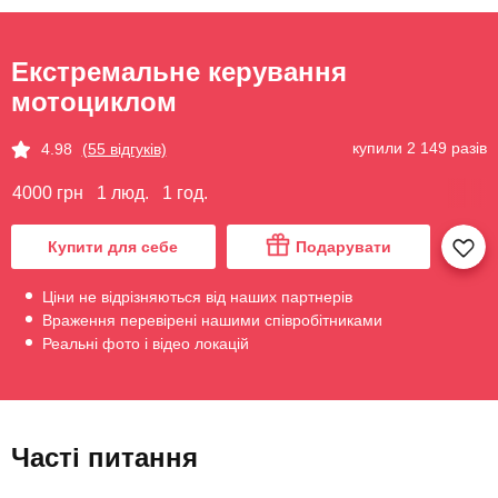
Екстремальне керування
мотоциклом
купили 2 149 разів
4.98
(55 відгуків)
4000 грн
1 люд.
1 год.
Купити для себе
Подарувати
Ціни не відрізняються від наших партнерів
Враження перевірені нашими співробітниками
Реальні фото і відео локацій
Часті питання