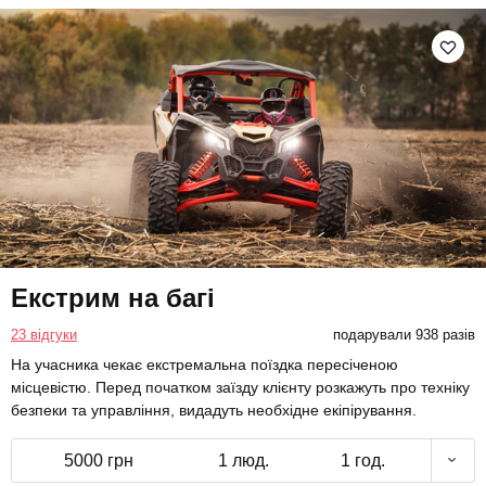
Екстрим на багі
23 відгуки
подарували 938 разів
На учасника чекає екстремальна поїздка пересіченою
місцевістю. Перед початком заїзду клієнту розкажуть про техніку
безпеки та управління, видадуть необхідне екіпірування.
5000 грн
1 люд.
1 год.