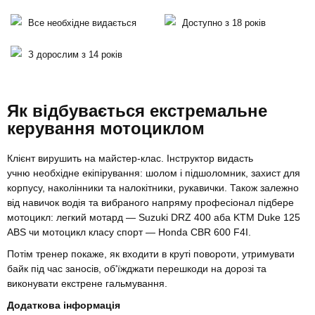
Все необхідне видається
Доступно з 18 років
З дорослим з 14 років
Як відбувається екстремальне
керування мотоциклом
Клієнт вирушить на майстер-клас. Інструктор видасть
учню необхідне екіпірування: шолом і підшоломник, захист для
корпусу, наколінники та налокітники, рукавички. Також залежно
від навичок водія та вибраного напряму професіонал підбере
мотоцикл: легкий мотард — Suzuki DRZ 400 аба KTM Duke 125
ABS чи мотоцикл класу спорт — Honda CBR 600 F4I.
Потім тренер покаже, як входити в круті повороти, утримувати
байк під час заносів, об'їжджати перешкоди на дорозі та
виконувати екстрене гальмування.
Додаткова інформація