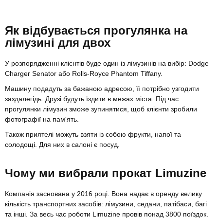
Як відбувається прогулянка на
лімузині для двох
У розпорядженні клієнтів буде один із лімузинів на вибір: Dodge
Charger Senator або Rolls-Royce Phantom Tiffany.
Машину подадуть за бажаною адресою, її потрібно узгодити
заздалегідь. Друзі будуть їздити в межах міста. Під час
прогулянки лімузин зможе зупинятися, щоб клієнти зробили
фотографії на пам'ять.
Також приятелі можуть взяти із собою фрукти, напої та
солодощі. Для них в салоні є посуд.
Чому ми вибрали прокат Limuzine
Компанія заснована у 2016 році. Вона надає в оренду велику
кількість транспортних засобів: лімузини, седани, патібаси, багі
та інші. За весь час роботи Limuzine провів понад 3800 поїздок.