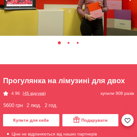
Прогулянка на лімузині для двох
купили 908 разів
4.96
(45 відгуків)
5600 грн
2 люд.
2 год.
Купити для себе
Подарувати
Ціни не відрізняються від наших партнерів