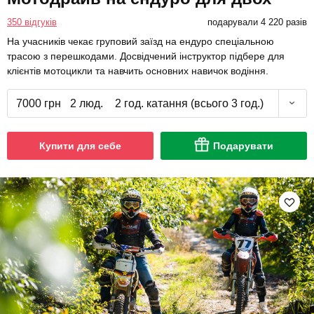
350 відгуків
подарували 4 220 разів
На учасників чекає груповий заїзд на ендуро спеціальною
трасою з перешкодами. Досвідчений інструктор підбере для
клієнтів мотоцикли та навчить основних навичок водіння.
7000 грн
2 люд.
2 год. катання (всього 3 год.)
Купити для себе
Подарувати