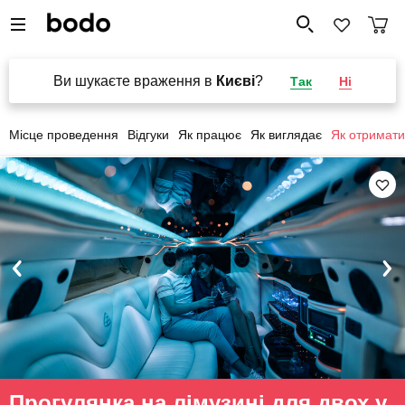
Ви шукаєте враження в
Києві
?
Так
Ні
Місце проведення
Відгуки
Як працює
Як виглядає
Як отримати
Прогулянка на лімузині для двох у