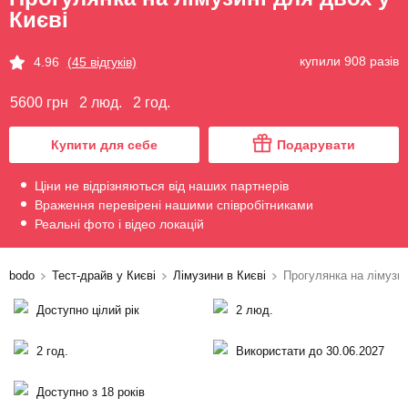
Києві
купили 908 разів
4.96
(45 відгуків)
5600 грн
2 люд.
2 год.
Купити для себе
Подарувати
Ціни не відрізняються від наших партнерів
Враження перевірені нашими співробітниками
Реальні фото і відео локацій
bodo
Тест-драйв у Києві
Лімузини в Києві
Прогулянка на лімузин
Доступно цілий рік
2 люд.
2 год.
Використати до 30.06.2027
Доступно з 18 років