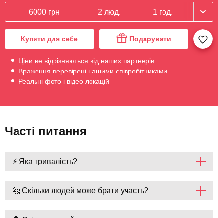
6000 грн
2 люд.
1 год.
Купити для себе
Подарувати
Ціни не відрізняються від наших партнерів
Враження перевірені нашими співробітниками
Реальні фото і відео локацій
Часті питання
⚡ Яка тривалість?
🤗 Скільки людей може брати участь?