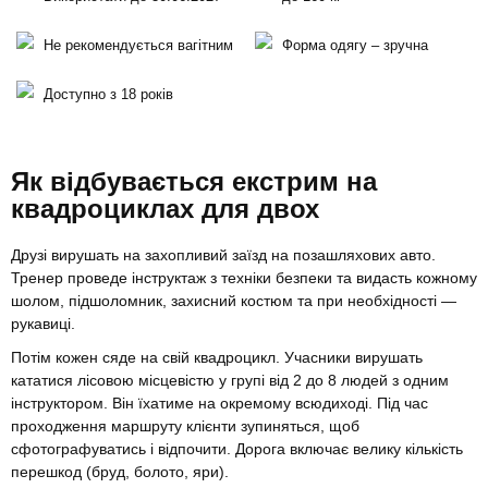
Не рекомендується вагітним
Форма одягу – зручна
Доступно з 18 років
Як відбувається екстрим на
квадроциклах для двох
Друзі вирушать на захопливий заїзд на позашляхових авто.
Тренер проведе інструктаж з техніки безпеки та видасть кожному
шолом, підшоломник, захисний костюм та при необхідності —
рукавиці.
Потім кожен сяде на свій квадроцикл. Учасники вирушать
кататися лісовою місцевістю у групі від 2 до 8 людей з одним
інструктором. Він їхатиме на окремому всюдиході. Під час
проходження маршруту клієнти зупиняться, щоб
сфотографуватись і відпочити. Дорога включає велику кількість
перешкод (бруд, болото, яри).