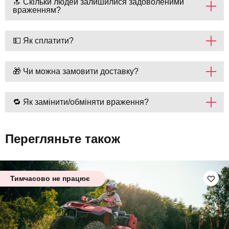
🔝 Скільки людей залишилися задоволеними
враженням?
💵 Як сплатити?
🎁 Чи можна замовити доставку?
🔁 Як замінити/обміняти враження?
Перегляньте також
Тимчасово не працює