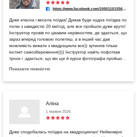
https://www.facebook.com/100011015564293
Дуже класна і весела поїдка! Думав буде нудна поїздка по
полю з швидкістю 20 км/год, але все пройшло дуже круто!
Інструктор провів по цікавим нерівностям, де здається, що
зараз вперед головою полетиш, а в інший час дав
можливість вижати з квадрацикла все)) зупиняв тільки
інстикт самозбереження)))) Інструктор навіть пофоткав
трохи і ,здається, що він ще й курси фотографа пройшов))
фотки бомба)) Година поїздки пролетіла, наче 15 хвилин))
Показати повністю
Всім дуже раджу!
Аліна
1 червня 2026
Дуже сподобалась поїздка на квадроциклах! Неймовірні