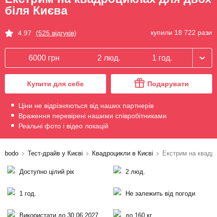
біля Києва
купили 18 722 рази
4.97
(525 відгуків)
6000 грн
2 люд.
1 год.
Купити для себе
Подарувати
Ціни не відрізняються від наших партнерів
Враження перевірені нашими співробітниками
Реальні фото і відео локацій
bodo
Тест-драйв у Києві
Квадроцикли в Києві
Екстрим на квадр
Доступно цілий рік
2 люд.
1 год.
Не залежить від погоди
Використати до 30.06.2027
до 160 кг