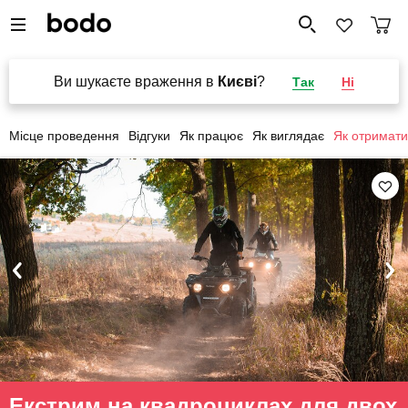
Ви шукаєте враження в
Києві
?
Так
Ні
Місце проведення
Відгуки
Як працює
Як виглядає
Як отримати
Екстрим на квадроциклах для двох