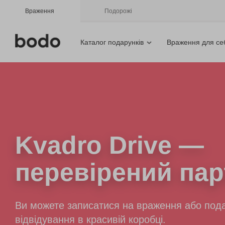
Враження
Подорожі
Каталог подарунків
Враження для се
Kvadro Drive
—
перевірений пар
Ви можете записатися на враження або пода
відвідування в красивій коробці.