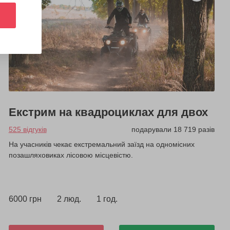
Екстрим на квадроциклах для двох
525 відгуків
подарували 18 719 разів
На учасників чекає екстремальний заїзд на одномісних
позашляховиках лісовою місцевістю.
6000 грн
2 люд.
1 год.