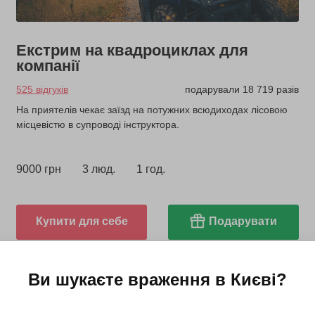
Екстрим на квадроциклах для
компанії
525 відгуків
подарували 18 719 разів
На приятелів чекає заїзд на потужних всюдиходах лісовою
місцевістю в супроводі інструктора.
9000 грн
3 люд.
1 год.
Купити для себе
Подарувати
Ви шукаєте враження в
Києві
?