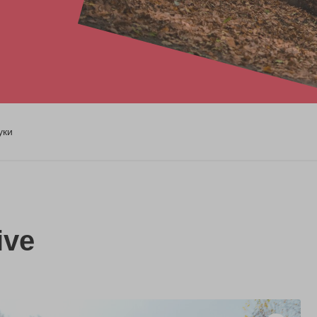
уки
ive