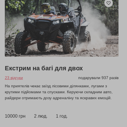
Екстрим на багі для двох
23 відгуки
подарували 937 разів
На приятелів чекає заїзд лісовими ділянками, лугами з
крутими підйомами та спусками. Керуючи складним авто,
райдери отримають дозу адреналіну та яскравих емоцій.
10000 грн
2 люд.
1 год.