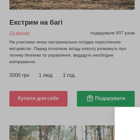
Екстрим на багі
23 відгуки
подарували 937 разів
На учасника чекає екстремальна поїздка пересіченою
місцевістю. Перед початком заїзду клієнту розкажуть про
техніку безпеки та управління, видадуть необхідне
екіпірування.
5000 грн
1 люд.
1 год.
Купити для себе
Подарувати