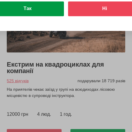
Так
Ні
Екстрим на квадроциклах для
компанії
525 відгуків
подарували 18 719 разів
На приятелів чекає заїзд у групі на всюдиходах лісовою
місцевістю в супроводі інструктора.
12000 грн
4 люд.
1 год.