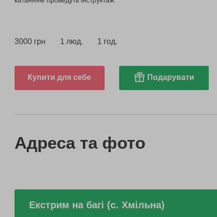
катанням проведуть інструктаж.
3000 грн
1 люд.
1 год.
Купити для себе
Подарувати
Адреса та фото
Екстрим на багі (с. Хмільна)