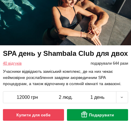
SPA день у Shambala Club для двох
40 відгуків
подарували 644 рази
Учасники відвідають заміський комплекс, де на них чекає
неймовірне розслаблення завдяки аюрведичним SPA
процедурам, а також відпочинку в соляній кімнаті та аквазоні.
12000 грн
2 люд.
1 день
Купити для себе
Подарувати