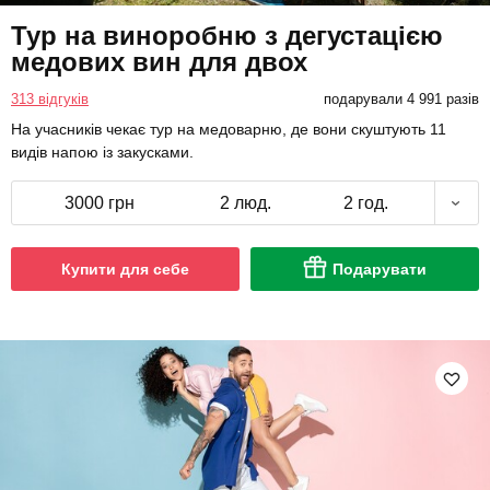
Тур на виноробню з дегустацією
медових вин для двох
313 відгуків
подарували 4 991 разів
На учасників чекає тур на медоварню, де вони скуштують 11
видів напою із закусками.
3000 грн
2 люд.
2 год.
Купити для себе
Подарувати