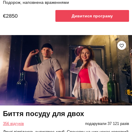
Подорож, наповнена враженнями
€2850
Дивитися програму
Биття посуду для двох
356 відгуків
подарували 37 121 разів
Друзі відвідають антистрес-клуб. Спочатку на них чекає короткий