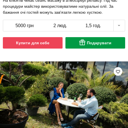
На клієнтів чекає сеанс масажу в атмосфері релаксу. Під час
процедури майстер використовуватиме натуральні олії. За
бажання очі гостей можуть зав'язати легкою хусткою.
5000 грн
2 люд.
1,5 год.
Купити для себе
Подарувати