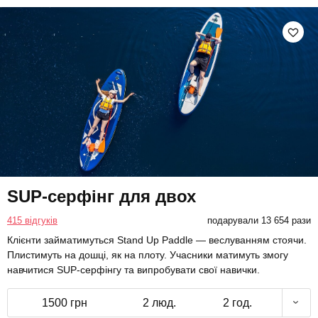
SUP-серфінг для двох
415 відгуків
подарували 13 654 рази
Клієнти займатимуться Stand Up Paddle — веслуванням стоячи.
Плистимуть на дошці, як на плоту. Учасники матимуть змогу
навчитися SUP-серфінгу та випробувати свої навички.
1500 грн
2 люд.
2 год.