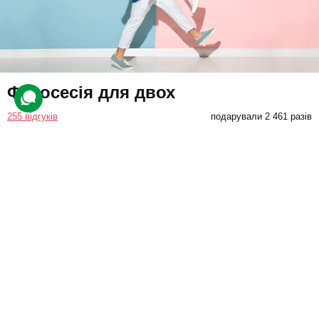
Фотосесія для двох
255 відгуків
подарували 2 461 разів
Учасники вирушать до студії, де зустрінуться з фотографом та
обговорять ідеї. Зйомка може відбуватися в залі або на вулиці.
Профі підкаже вдалі пози та спіймає найкращі моменти.
16500 грн
2 люд.
3 год. зйомки (всього 4 год.)
Купити для себе
Подарувати