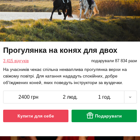
Прогулянка на конях для двох
3 415 відгуків
подарували 87 834 рази
На учасників чекає спільна некваплива прогулянка верхи на
свіжому повітрі. Для катання нададуть спокійних, добре
об'їжджених коней, яких поведуть інструктори за вуздечки.
2400 грн
2 люд.
1 год.
Купити для себе
Подарувати