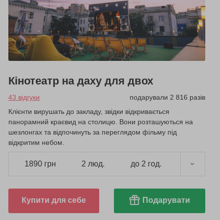
Кінотеатр на даху для двох
43 відгуки
подарували 2 816 разів
Клієнти вирушать до закладу, звідки відкривається
панорамний краєвид на столицю. Вони розташуються на
шезлонгах та відпочинуть за переглядом фільму під
відкритим небом.
1890 грн
2 люд.
до 2 год.
Купити для себе
Подарувати