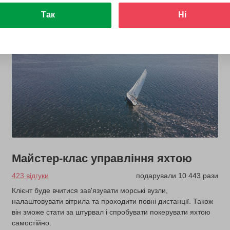
Так
Ні
Майстер-клас управління яхтою
423 відгуки
подарували 10 443 рази
Клієнт буде вчитися зав'язувати морські вузли,
налаштовувати вітрила та проходити повні дистанції. Також
він зможе стати за штурвал і спробувати покерувати яхтою
самостійно.