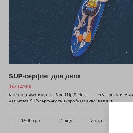
SUP-серфінг для двох
415 відгуків
Клієнти займатимуться Stand Up Paddle — веслуванням стоячи.
навчитися SUP-серфінгу та випробувати свої навички.
1500 грн
2 люд.
2 год.