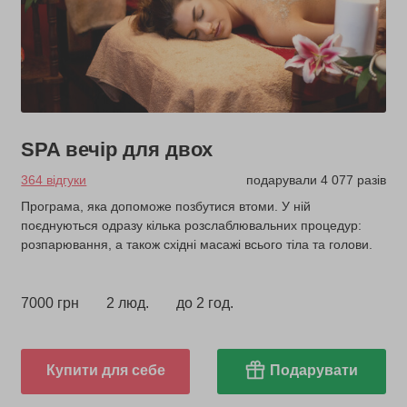
SPA вечір для двох
364 відгуки
подарували 4 077 разів
Програма, яка допоможе позбутися втоми. У ній
поєднуються одразу кілька розслаблювальних процедур:
розпарювання, а також східні масажі всього тіла та голови.
7000 грн
2 люд.
до 2 год.
Купити для себе
Подарувати