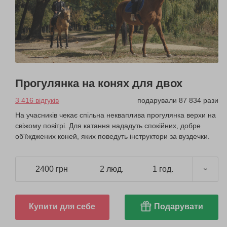
Прогулянка на конях для двох
3 416 відгуків
подарували 87 834 рази
На учасників чекає спільна некваплива прогулянка верхи на
свіжому повітрі. Для катання нададуть спокійних, добре
об'їжджених коней, яких поведуть інструктори за вуздечки.
2400 грн
2 люд.
1 год.
Купити для себе
Подарувати