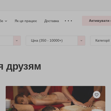
Активувати 
Як це працює
Доставка
бе
Ціна (
350 - 10000+
)
Категорії
я друзям