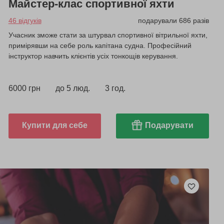
Майстер-клас спортивної яхти
46 відгуків
подарували 686 разів
Учасник зможе стати за штурвал спортивної вітрильної яхти,
примірявши на себе роль капітана судна. Професійний
інструктор навчить клієнтів усіх тонкощів керування.
6000 грн
до 5 люд.
3 год.
Купити для себе
Подарувати