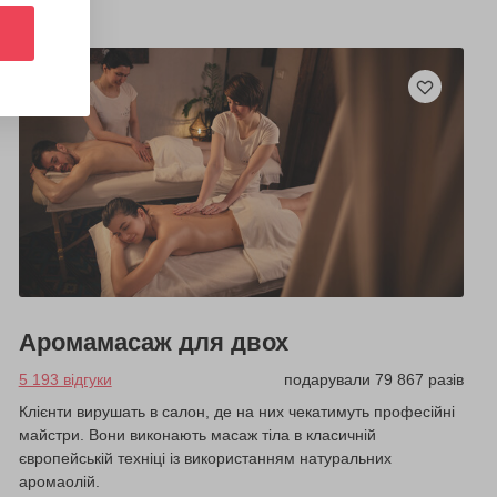
Аромамасаж для двох
5 193 відгуки
подарували 79 867 разів
Клієнти вирушать в салон, де на них чекатимуть професійні
майстри. Вони виконають масаж тіла в класичній
європейській техніці із використанням натуральних
аромаолій.