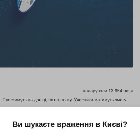
подарували 13 654 рази
 Плистимуть на дошці, як на плоту. Учасники матимуть змогу
Ви шукаєте враження в
Києві
?
Купити для себе
Подарувати