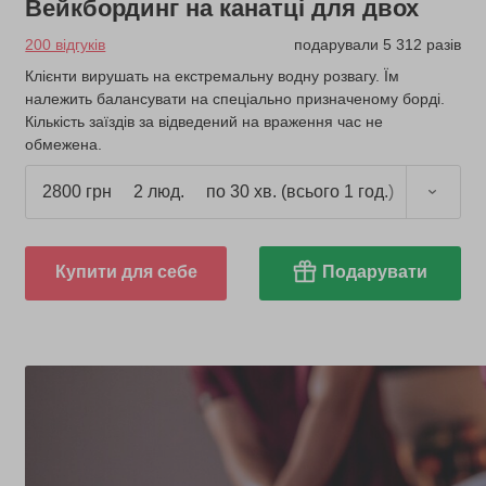
Вейкбординг на канатці для двох
200 відгуків
подарували 5 312 разів
Клієнти вирушать на екстремальну водну розвагу. Їм
належить балансувати на спеціально призначеному борді.
Кількість заїздів за відведений на враження час не
обмежена.
2800 грн
2 люд.
по 30 хв. (всього 1 год.)
Купити для себе
Подарувати