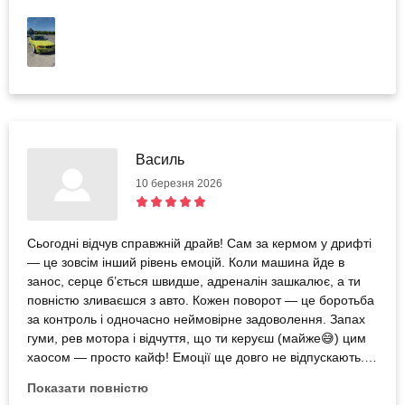
Василь
10 березня 2026
Сьогодні відчув справжній драйв! Сам за кермом у дрифті
— це зовсім інший рівень емоцій. Коли машина йде в
занос, серце б’ється швидше, адреналін зашкалює, а ти
повністю зливаєшся з авто. Кожен поворот — це боротьба
за контроль і одночасно неймовірне задоволення. Запах
гуми, рев мотора і відчуття, що ти керуєш (майже😅) цим
хаосом — просто кайф! Емоції ще довго не відпускають.
Це той момент, коли розумієш, що то не просто їзда🚗💨🔥
Показати повністю
Дякую💪🤝