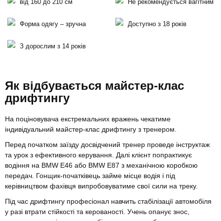
від 160 до 210 см
Не рекомендується вагітним
Форма одягу – зручна
Доступно з 18 років
З дорослим з 14 років
Як відбувається майстер-клас
дрифтингу
На поціновувача екстремальних вражень чекатиме
індивідуальний майстер-клас дрифтингу з тренером.
Перед початком заїзду досвідчений тренер проведе інструктаж
та урок з ефективного керування. Далі клієнт попрактикує
водіння на BMW E46 або BMW Е87 з механічною коробкою
передач. Гонщик-початківець займе місце водія і під
керівництвом фахівця випробовуватиме свої сили на треку.
Під час дрифтингу професіонал навчить стабілізації автомобіля
у разі втрати стійкості та керованості. Учень опанує знос,