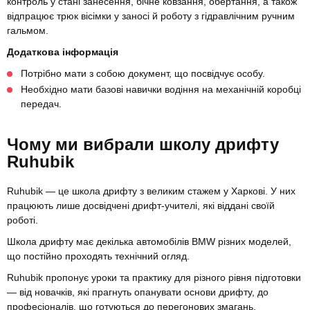
контроль у стані занесення, бічне ковзання, обертання, а також
відпрацює трюк вісімки у заносі й роботу з гідравлічним ручним
гальмом.
Додаткова інформація
Потрібно мати з собою документ, що посвідчує особу.
Необхідно мати базові навички водіння на механічній коробці
передач.
Чому ми вибрали школу дрифту
Ruhubik
Ruhubik — це школа дрифту з великим стажем у Харкові. У них
працюють лише досвідчені дрифт-учителі, які віддані своїй
роботі.
Школа дрифту має декілька автомобілів BMW різних моделей,
що постійно проходять технічний огляд.
Ruhubik пропонує уроки та практику для різного рівня підготовки
— від новачків, які прагнуть опанувати основи дрифту, до
професіоналів, що готуються до перегонових змагань.