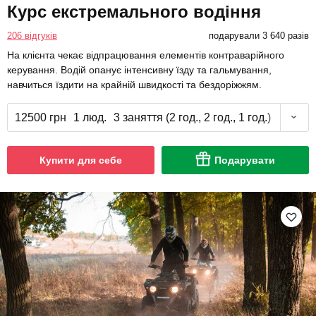
Курс екстремального водіння
206 відгуків
подарували 3 640 разів
На клієнта чекає відпрацювання елементів контраварійного
керування. Водій опанує інтенсивну їзду та гальмування,
навчиться їздити на крайній швидкості та бездоріжжям.
12500 грн
1 люд.
3 заняття (2 год., 2 год., 1 год.)
Купити для себе
Подарувати