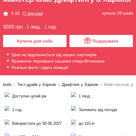
купили 29 разів
5.00
(7 відгуків)
9500 грн
1 люд.
1 год.
Купити для себе
Подарувати
Ціни не відрізняються від наших партнерів
Враження перевірені нашими співробітниками
Реальні фото і відео локацій
bodo
Тест-драйв у Харкові
Дрифтинг у Харкові
Майстер-клас др
Доступно цілий рік
1 люд.
1 год.
Залежить від погоди
Використати до 30.06.2027
до 110 кг