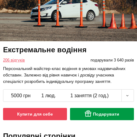
Екстремальне водіння
206 відгуків
подарували 3 640 разів
Персональний майстер-клас водіння в умовах надзвичайних
обставин. Залежно від рівня навичок і досвіду учасника
спеціаліст розробить індивідуальну програму заняття.
5000 грн
1 люд.
1 заняття (2 год.)
Купити для себе
Подарувати
Популярні сторінки