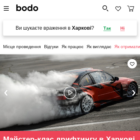
Ви шукаєте враження в
Харкові
?
Так
Ні
Місце проведення
Відгуки
Як працює
Як виглядає
Як отримати
Майстер-клас дрифтингу в Харкові