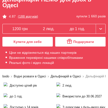
Одесі
купили 1 660 разів
4.87
(188 відгуків)
1200 грн
2 люд.
до 1 год.
Купити для себе
Подарувати
Ціни не відрізняються від наших партнерів
Враження перевірені нашими співробітниками
Реальні фото і відео локацій
bodo
Водні розваги в Одесі
Дельфінарій в Одесі
Дельфінарій 
Доступно цілий рік
2 люд.
до 1 год.
Використати до 30.06.2027
Доступно з 14 років
З дорослим з будь-якого віку