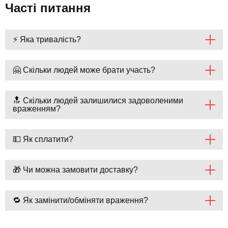
Часті питання
⚡ Яка тривалість?
🤗 Скільки людей може брати участь?
🔝 Скільки людей залишилися задоволеними
враженням?
💵 Як сплатити?
🎁 Чи можна замовити доставку?
🔁 Як замінити/обміняти враження?