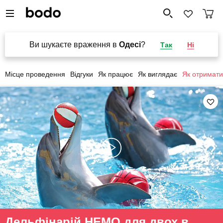
Ви шукаєте враження в
Одесі
?
Так
Ні
Місце проведення
Відгуки
Як працює
Як виглядає
Як отримати
Дельфінарій НЕМО для двох в