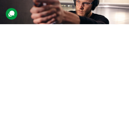
Стрільба з пістолета
311 відгуків
подарували 8 569 разів
На учасника чекає індивідуальне заняття з досвідченим
інструктором. Він навчить новачка правильно поводитися зі
зброєю, займати стійку, цілитися та стріляти по мішенях.
3640 грн
1 люд.
50 пострілів (1 год.)
Купити для себе
Подарувати