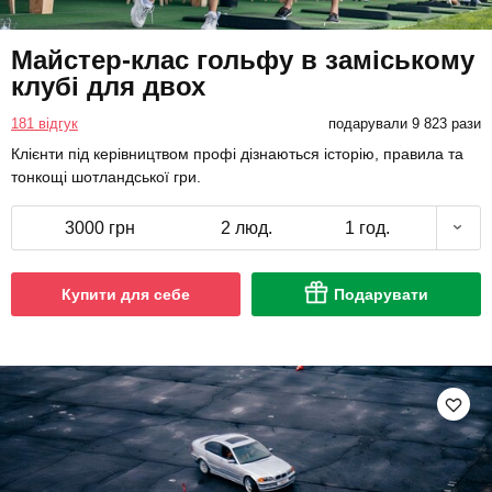
Майстер-клас гольфу в заміському
клубі для двох
181 відгук
подарували 9 823 рази
Клієнти під керівництвом профі дізнаються історію, правила та
тонкощі шотландської гри.
3000 грн
2 люд.
1 год.
Купити для себе
Подарувати