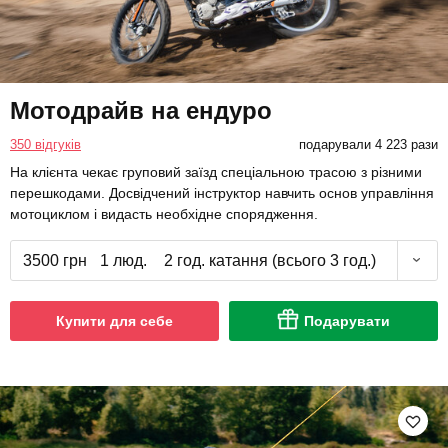
Мотодрайв на ендуро
350 відгуків
подарували 4 223 рази
На клієнта чекає груповий заїзд спеціальною трасою з різними
перешкодами. Досвідчений інструктор навчить основ управління
мотоциклом і видасть необхідне спорядження.
3500 грн
1 люд.
2 год. катання (всього 3 год.)
Купити для себе
Подарувати