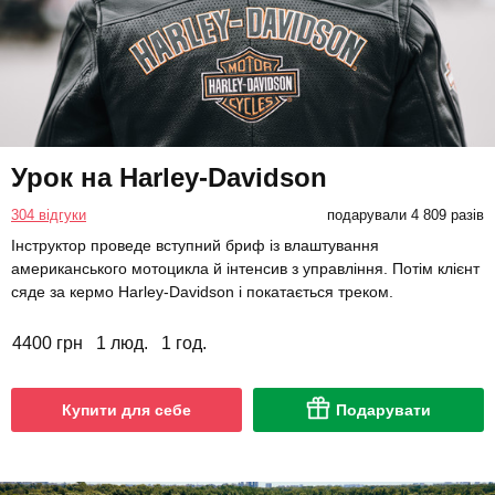
Урок на Harley-Davidson
304 відгуки
подарували 4 809 разів
Інструктор проведе вступний бриф із влаштування
американського мотоцикла й інтенсив з управління. Потім клієнт
сяде за кермо Harley-Davidson і покатається треком.
4400 грн
1 люд.
1 год.
Купити для себе
Подарувати