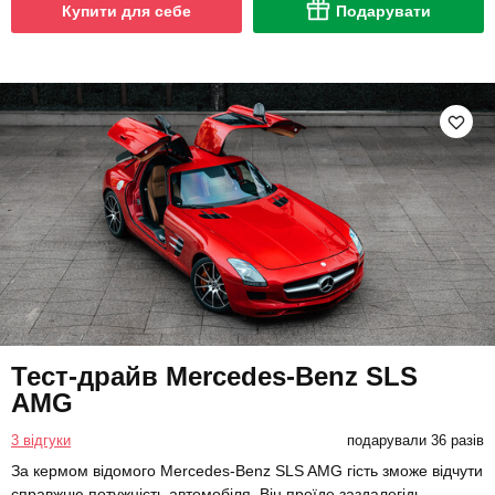
Купити для себе
Подарувати
Тест-драйв Mercedes-Benz SLS
AMG
3 відгуки
подарували 36 разів
За кермом відомого Mercedes-Benz SLS AMG гість зможе відчути
справжню потужність автомобіля. Він проїде заздалегідь