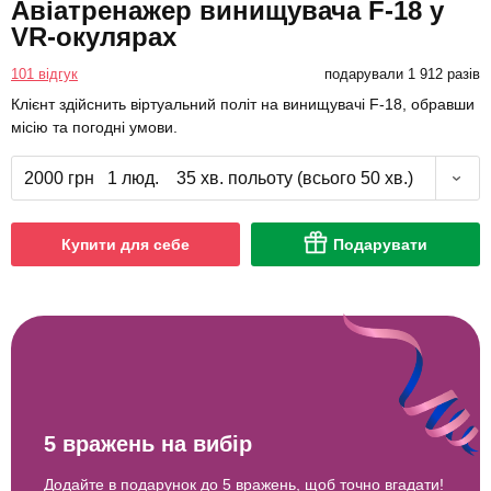
Авіатренажер винищувача F-18 у
VR-окулярах
101 відгук
подарували 1 912 разів
Клієнт здійснить віртуальний політ на винищувачі F-18, обравши
місію та погодні умови.
2000 грн
1 люд.
35 хв. польоту (всього 50 хв.)
Купити для себе
Подарувати
5 вражень на вибір
Додайте в подарунок до 5 вражень, щоб точно вгадати!