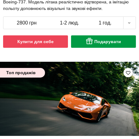
Boeing-737. Модель літака реалістично відтворена, а імітацію
польоту доповнюють візуальні та звукові ефекти.
2800 грн
1-2 люд.
1 год.
Купити для себе
Подарувати
Топ продажів