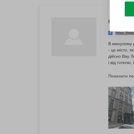
Наталія
https://w
В минулому р
- це місто, 
дійсно Вау. Б
і від готелю,
важкі для нас
Показати п