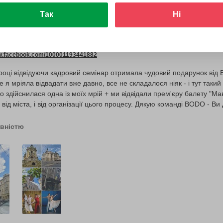
Так
Ні
15 липня 2026
ww.facebook.com/100001193441882
оці відвідуючи кадровий семінар отримала чудовий подарунок від Bo
яке я мріяла відвадати вже давно, все не складалося ніяк - і тут так
о здійснилася одна із моїх мрій + ми відвідали прем'єру балету "Мав
 і від міста, і від організації цього процесу. Дякую команді BODO - 
 всіх українців дні.
овністю