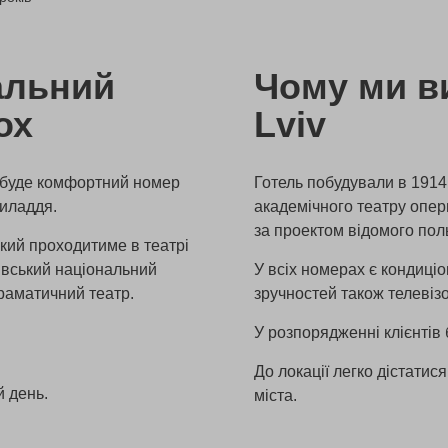
альний
Чому ми ви
ох
Lviv
і буде комфортний номер
Готель побудували в 1914
риладдя.
академічного театру опери
за проектом відомого пол
який проходитиме в театрі
вівський національний
У всіх номерах є кондиці
раматичний театр.
зручностей також телевіз
У розпорядженні клієнтів 
До локації легко дістатис
й день.
міста.