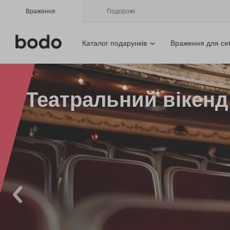
Враження
Подорожі
Каталог подарунків
Враження для се
Театральний вікенд