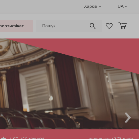
Харків
UA
сертифікат
подарували 378 разів
4.97
(66 відгуків)