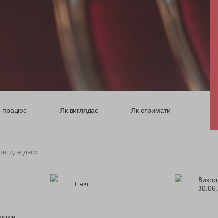
к працює
Як виглядає
Як отримати
ові для двох
Викор
1 ніч
30.06
років