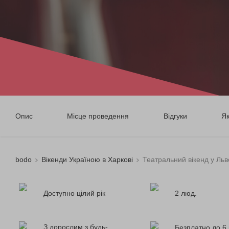
Опис
Місце проведення
Відгуки
Я
bodo
Вікенди Україною в Харкові
Театральний вікенд у Льв
Доступно цілий рік
2 люд.
З дорослим з будь-
Безплатно до 6 