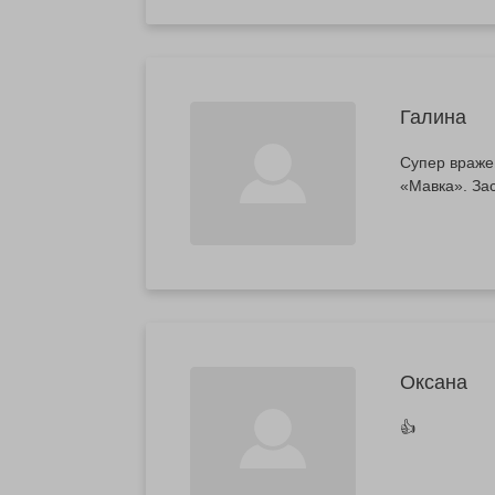
Галина
Супер вражен
«Мавка». Зас
Оксана
👍