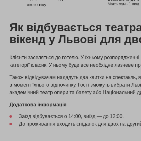
якого віку
Максимум - 1 люд.
Як відбувається театр
вікенд у Львові для дв
Клієнти заселяться до готелю. У їхньому розпорядженн
категорії класик. У ньому буде все необхідне лазневе п
Також відвідувачам нададуть два квитки на спектакль, 
в момент їхнього відпочинку. Гості зможуть вибрати Ль
академічний театр опери та балету або Національний д
Додаткова інформація
Заїзд відбувається о 14:00, виїзд — до 12:00.
До проживання входить сніданок для двох на други