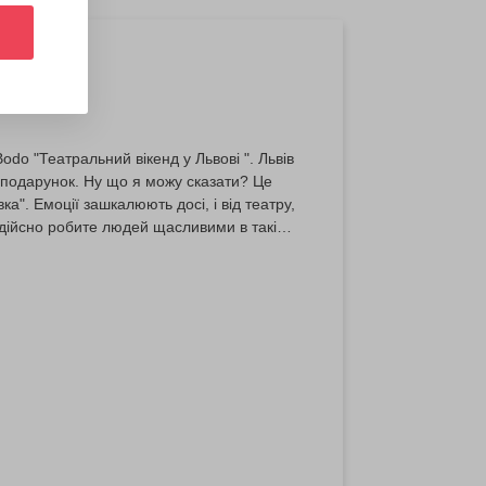
do "Театральний вікенд у Львові ". Львів
ий подарунок. Ну що я можу сказати? Це
ка". Емоції зашкалюють досі, і від театру,
Ви дійсно робите людей щасливими в такі