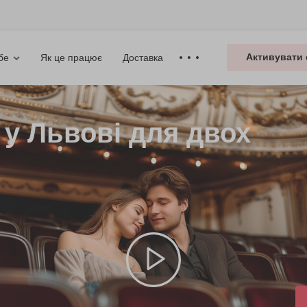
Активувати 
Як це працює
Доставка
бе
 у Львові для двох