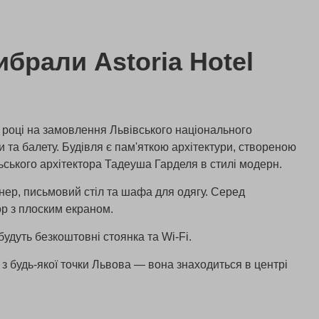
брали Astoria Hotel
 році на замовлення Львівського національного
 та балету. Будівля є пам'яткою архітектури, створеною
ьського архітектора Тадеуша Гарделя в стилі модерн.
онер, письмовий стіл та шафа для одягу. Серед
ор з плоским екраном.
будуть безкоштовні стоянка та Wi-Fi.
я з будь-якої точки Львова — вона знаходиться в центрі