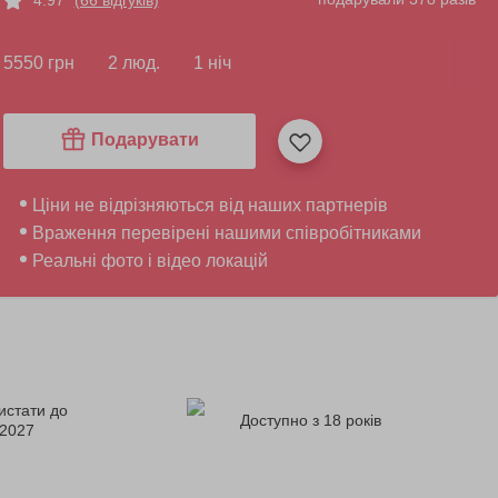
5550 грн
2 люд.
1 ніч
Подарувати
Ціни не відрізняються від наших партнерів
Враження перевірені нашими співробітниками
Реальні фото і відео локацій
истати до
Доступно з 18 років
.2027