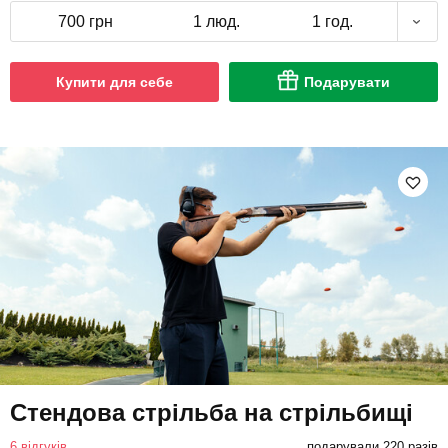
700 грн
1 люд.
1 год.
Купити для себе
Подарувати
Стендова стрільба на стрільбищі
6 відгуків
подарували 220 разів