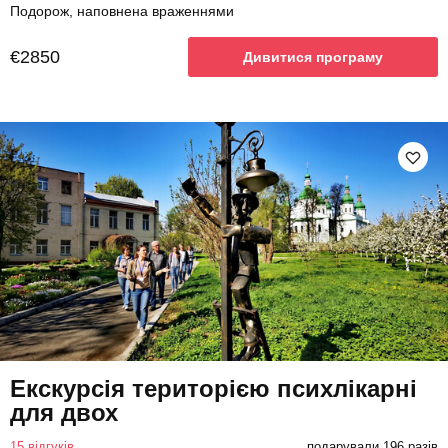
Подорож, наповнена враженнями
€2850
Дивитися програму
Екскурсія територією психлікарні
для двох
15 відгуків
подарували 196 разів