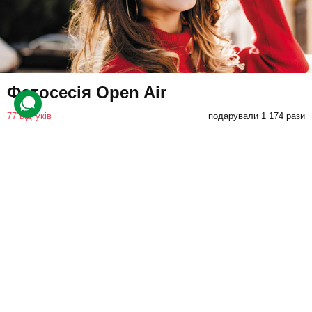
Фотосесія Open Air
77 відгуків
подарували 1 174 рази
На клієнта чекає професійна зйомка на тлі пейзажу або міської
архітектури на вибір. Фотограф вибере вдалі ракурси та
допоможе з позуванням, щоб модель виглядала природно.
3900 грн
1 люд.
1,5 год.
Купити для себе
Подарувати