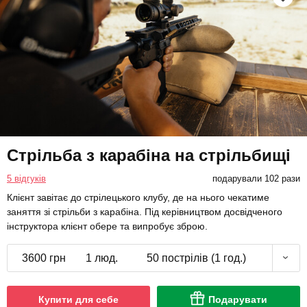
Стрільба з карабіна на стрільбищі
5 відгуків
подарували 102 рази
Клієнт завітає до стрілецького клубу, де на нього чекатиме
заняття зі стрільби з карабіна. Під керівництвом досвідченого
інструктора клієнт обере та випробує зброю.
3600 грн
1 люд.
50 пострілів (1 год.)
Купити для себе
Подарувати