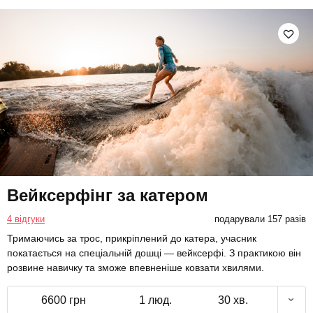
Вейксерфінг за катером
4 відгуки
подарували 157 разів
Тримаючись за трос, прикріплений до катера, учасник
покатається на спеціальній дошці — вейксерфі. З практикою він
розвине навичку та зможе впевненіше ковзати хвилями.
6600 грн
1 люд.
30 хв.