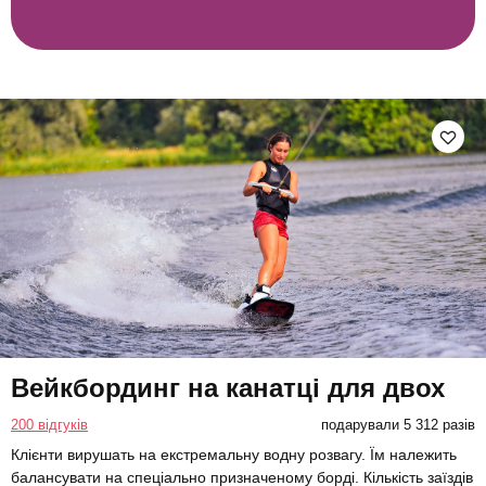
Вейкбординг на канатці для двох
200 відгуків
подарували 5 312 разів
Клієнти вирушать на екстремальну водну розвагу. Їм належить
балансувати на спеціально призначеному борді. Кількість заїздів