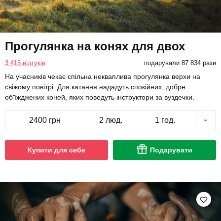
Прогулянка на конях для двох
3 415 відгуків
подарували 87 834 рази
На учасників чекає спільна некваплива прогулянка верхи на
свіжому повітрі. Для катання нададуть спокійних, добре
об'їжджених коней, яких поведуть інструктори за вуздечки.
2400 грн
2 люд.
1 год.
Купити для себе
Подарувати