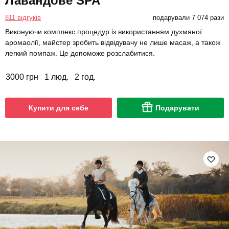
Лавандове SPA
811 відгуків
подарували 7 074 рази
Виконуючи комплекс процедур із використанням духмяної
аромаолії, майстер зробить відвідувачу не лише масаж, а також
легкий помпаж. Це допоможе розслабитися.
3000 грн
1 люд.
2 год.
Купити для себе
Подарувати