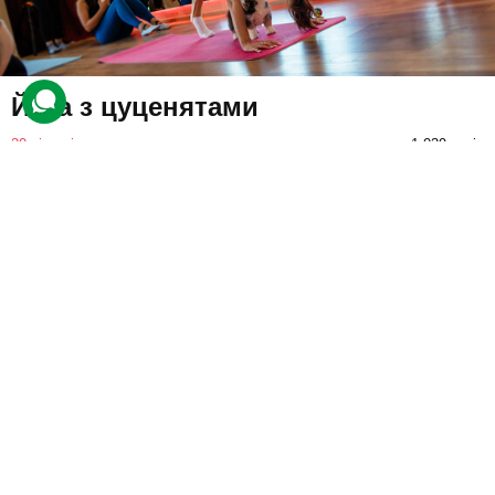
Йога з цуценятами
20 відгуків
подарували 1 039 разів
Учасник відвідає групове заняття з йоги, під час якого поряд
будуть бігати і гратися цуцики. У кінці буде можливість
сфотографуватися та додатково пограти з тваринками.
1100 грн
1 люд.
до 1 год.
Купити для себе
Подарувати