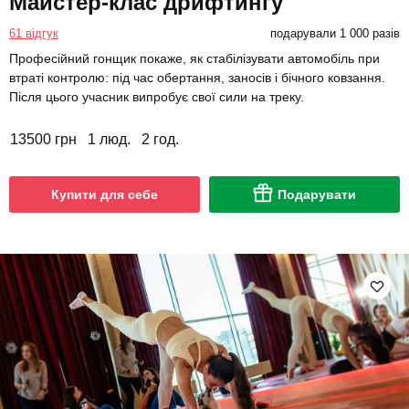
Майстер-клас дрифтингу
61 відгук
подарували 1 000 разів
Професійний гонщик покаже, як стабілізувати автомобіль при
втраті контролю: під час обертання, заносів і бічного ковзання.
Після цього учасник випробує свої сили на треку.
13500 грн
1 люд.
2 год.
Купити для себе
Подарувати