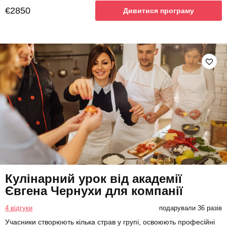
€2850
Дивитися програму
Кулінарний урок від академії
Євгена Чернухи для компанії
4 відгуки
подарували 36 разів
Учасники створюють кілька страв у групі, освоюють професійні