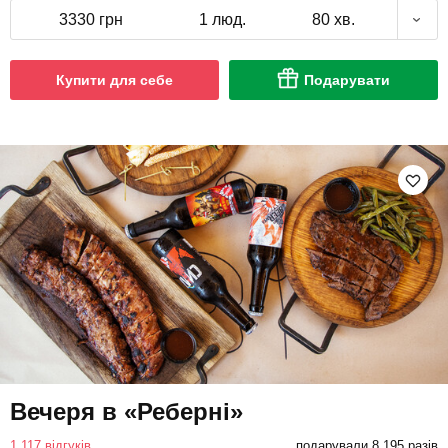
3330 грн
1 люд.
80 хв.
Купити для себе
Подарувати
Вечеря в «Реберні»
1 117 відгуків
подарували 8 195 разів