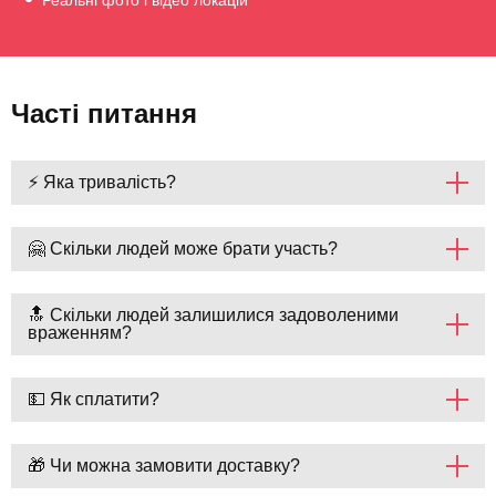
Реальні фото і відео локацій
Часті питання
⚡ Яка тривалість?
🤗 Скільки людей може брати участь?
🔝 Скільки людей залишилися задоволеними
враженням?
💵 Як сплатити?
🎁 Чи можна замовити доставку?