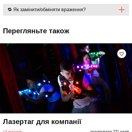
🔁 Як замінити/обміняти враження?
Перегляньте також
Лазертаг для компанії
14 відгуків
подарували 231 разів