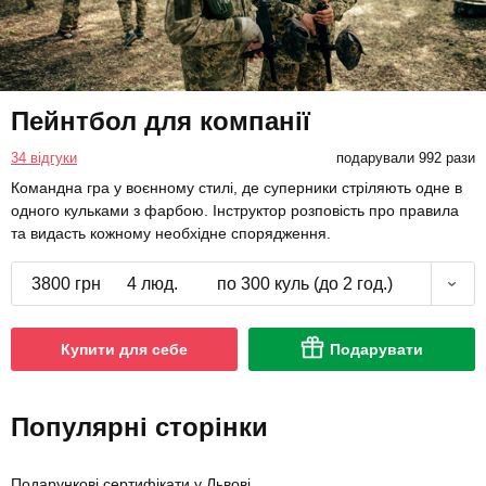
Пейнтбол для компанії
34 відгуки
подарували 992 рази
Командна гра у воєнному стилі, де суперники стріляють одне в
одного кульками з фарбою. Інструктор розповість про правила
та видасть кожному необхідне спорядження.
3800 грн
4 люд.
по 300 куль (до 2 год.)
Купити для себе
Подарувати
Популярні сторінки
Подарункові сертифікати у Львові