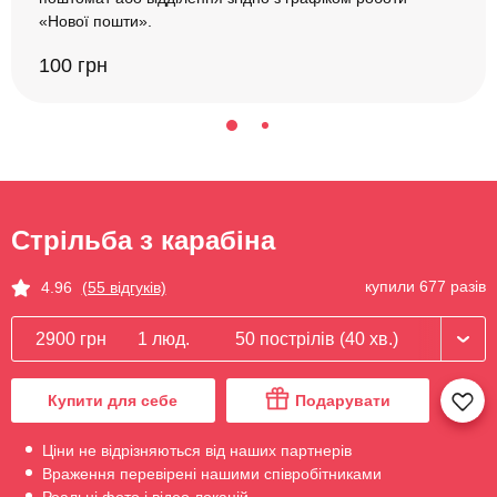
«Нової пошти».
100 грн
Стрільба з карабіна
купили 677 разів
4.96
(55 відгуків)
2900 грн
1 люд.
50 пострілів (40 хв.)
Купити для себе
Подарувати
Ціни не відрізняються від наших партнерів
Враження перевірені нашими співробітниками