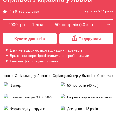
купили 677 разів
4.96
(55 відгуків)
2900 грн
1 люд.
50 пострілів (40 хв.)
Купити для себе
Подарувати
Ціни не відрізняються від наших партнерів
Враження перевірені нашими співробітниками
Реальні фото і відео локацій
bodo
Стрільбище у Львові
Стрілецький тир у Львові
Стрільба з 
1 люд.
50 пострілів (40 хв.)
Використати до 30.06.2027
Не рекомендується вагітним
Форма одягу – зручна
Доступно з 18 років