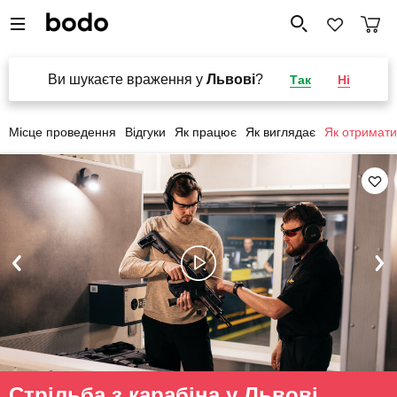
Ви шукаєте враження у
Львові
?
Так
Ні
Місце проведення
Відгуки
Як працює
Як виглядає
Як отримати
Стрільба з карабіна у Львові