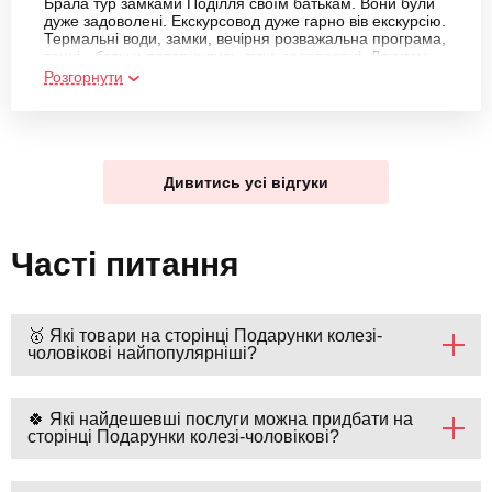
Брала тур замками Поділля своїм батькам. Вони були
дуже задоволені. Екскурсовод дуже гарно вів екскурсію.
Термальні води, замки, вечірня розважальна програма,
танці - батьки повернулись дуже задоволені. Дякуємо
вам
Розгорнути
Дивитись усі відгуки
Часті питання
🥇 Які товари на сторінці Подарунки колезі-
чоловікові найпопулярніші?
🍀 Які найдешевші послуги можна придбати на
сторінці Подарунки колезі-чоловікові?