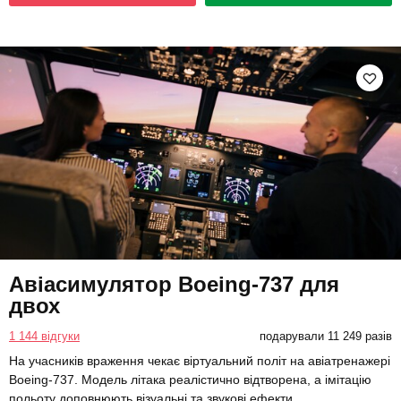
Авіасимулятор Boeing-737 для
двох
1 144 відгуки
подарували 11 249 разів
На учасників враження чекає віртуальний політ на авіатренажері
Boeing-737. Модель літака реалістично відтворена, а імітацію
польоту доповнюють візуальні та звукові ефекти.