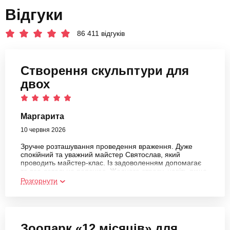
Відгуки
86 411 відгуків
Створення скульптури для
двох
Маргарита
10 червня 2026
Зручне розташування проведення враження. Дуже
спокійний та уважний майстер Святослав, який
проводить майстер-клас. Із задоволенням допомагає
та все детально пояснює. Жодного стресу, навіть якщо
ніколи раніше скульптуру або гончарні вироби не
Розгорнути
робили. В цілому дуже медитативне заняття. Приємний
адміністратор. Все сподобалося, дійсно рекомендую!
Зоопарк «12 місяців» для