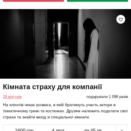
Кімната страху для компанії
28 відгуків
подарували 1 098 разів
На клієнтів чекає розвага, в якій братимуть участь актори в
тематичному гримі та костюмах. Друзям належить подолати свої
страхи та знайти вихід зі спеціальної кімнати.
1600 грн
4 люд.
до 45 хв.