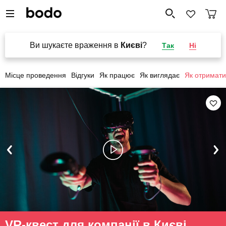
Ви шукаєте враження в
Києві
?
Так
Ні
Місце проведення
Відгуки
Як працює
Як виглядає
Як отримати
VR-квест для компанії в Києві