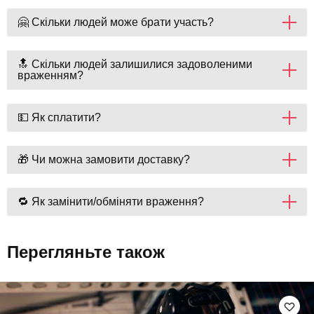
🤗 Скільки людей може брати участь?
🔝 Скільки людей залишилися задоволеними
враженням?
💵 Як сплатити?
🎁 Чи можна замовити доставку?
🔁 Як замінити/обміняти враження?
Перегляньте також