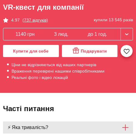
VR-квест для компанії
купили 13 545 разів
4.97
(737 відгуків)
1140 грн
3 люд.
до 1 год.
Купити для себе
Подарувати
Ціни не відрізняються від наших партнерів
Враження перевірені нашими співробітниками
Реальні фото і відео локацій
Часті питання
⚡ Яка тривалість?