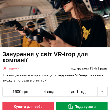
Занурення у світ VR-ігор для
компанії
564 відгуки
подарували 13 471 разів
Клієнти дізнаються про принципи керування VR-персонажем і
зможуть пограти в різні ігри.
1600 грн
4 люд.
до 1 год.
Купити для себе
Подарувати