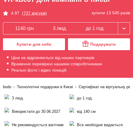
купили 13 545 разів
4.97
(737 відгуків)
1140 грн
3 люд.
до 1 год.
Купити для себе
Подарувати
Ціни не відрізняються від наших партнерів
Враження перевірені нашими співробітниками
Реальні фото і відео локацій
bodo
Технологічні подарунки в Києві
Сертифікат на віртуальну реа
3 люд.
до 1 год.
Використати до 30.06.2027
від 140 см
Не рекомендується вагітним
Все необхідне видається