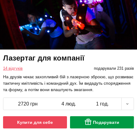
Лазертаг для компанії
14 відгуків
подарували 231 разів
На друзів чекає захопливий бій з лазерною зброєю, що розвиває
тактичну кмітливість і командний дух. Їм видадуть спорядження
та форму, а потім вони влаштують змагання.
2720 грн
4 люд.
1 год.
Купити для себе
Подарувати