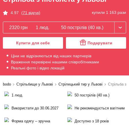
купили 1 163 рази
4.97
(71 відгук)
2320 грн
1 люд.
50 пострілів (40 хв.)
Купити для себе
Подарувати
Ціни не відрізняються від наших партнерів
Враження перевірені нашими співробітниками
Реальні фото і відео локацій
bodo
Стрільбище у Львові
Стрілецький тир у Львові
Стрільба з 
1 люд.
50 пострілів (40 хв.)
Використати до 30.06.2027
Не рекомендується вагітним
Форма одягу – зручна
Доступно з 18 років