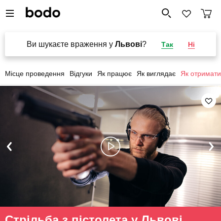
Ви шукаєте враження у
Львові
?
Так
Ні
Місце проведення
Відгуки
Як працює
Як виглядає
Як отримати
Стрільба з пістолета у Львові