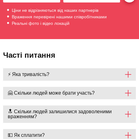
Ціни не відрізняються від наших партнерів
Враження перевірені нашими співробітниками
Реальні фото і відео локацій
Часті питання
⚡ Яка тривалість?
🤗 Скільки людей може брати участь?
🔝 Скільки людей залишилися задоволеними
враженням?
💵 Як сплатити?