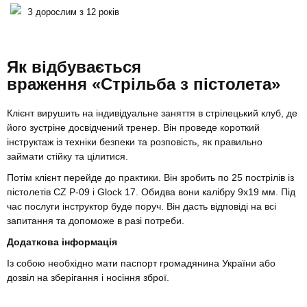
З дорослим з 12 років
Як відбувається
враження «Стрільба з пістолета»
Клієнт вирушить на індивідуальне заняття в стрілецький клуб, де
його зустріне досвідчений тренер. Він проведе короткий
інструктаж із техніки безпеки та розповість, як правильно
займати стійку та цілитися.
Потім клієнт перейде до практики. Він зробить по 25 пострілів із
пістолетів CZ P-09 і Glock 17. Обидва вони калібру 9х19 мм. Під
час послуги інструктор буде поруч. Він дасть відповіді на всі
запитання та допоможе в разі потреби.
Додаткова інформація
Із собою необхідно мати паспорт громадянина України або
дозвіл на зберігання і носіння зброї.