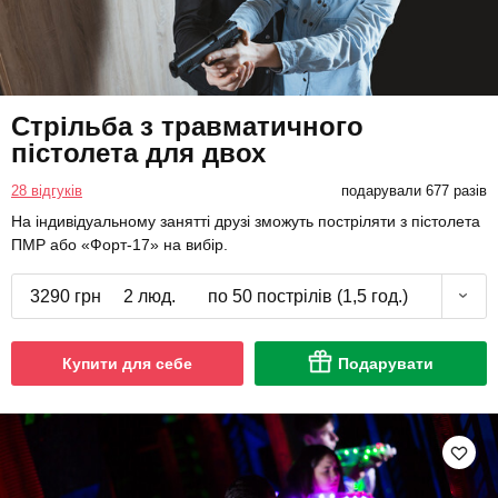
Стрільба з травматичного
пістолета для двох
28 відгуків
подарували 677 разів
На індивідуальному занятті друзі зможуть постріляти з пістолета
ПМР або «Форт-17» на вибір.
3290 грн
2 люд.
по 50 пострілів (1,5 год.)
Купити для себе
Подарувати