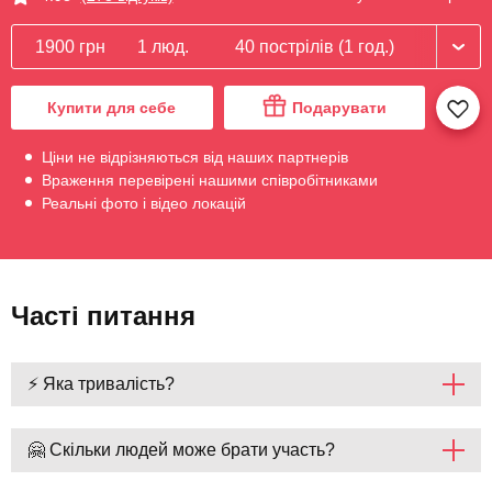
1900 грн
1 люд.
40 пострілів (1 год.)
Купити для себе
Подарувати
Ціни не відрізняються від наших партнерів
Враження перевірені нашими співробітниками
Реальні фото і відео локацій
Часті питання
⚡ Яка тривалість?
🤗 Скільки людей може брати участь?