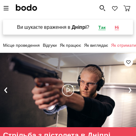
Ви шукаєте враження в
Дніпрі
?
Так
Ні
Місце проведення
Відгуки
Як працює
Як виглядає
Як отримати
Стрільба з пістолета в Дніпрі