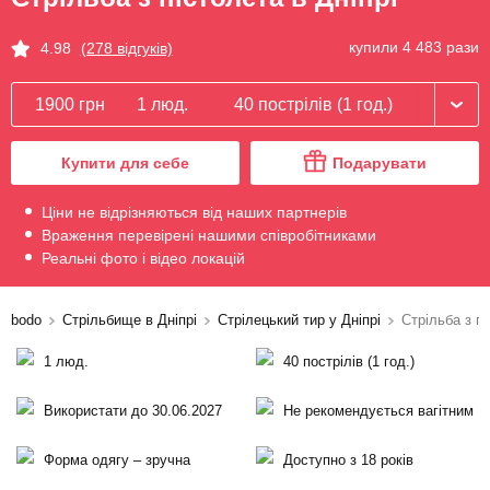
купили 4 483 рази
4.98
(278 відгуків)
1900 грн
1 люд.
40 пострілів (1 год.)
Купити для себе
Подарувати
Ціни не відрізняються від наших партнерів
Враження перевірені нашими співробітниками
Реальні фото і відео локацій
bodo
Стрільбище в Дніпрі
Стрілецький тир у Дніпрі
Стрільба з п
1 люд.
40 пострілів (1 год.)
Використати до 30.06.2027
Не рекомендується вагітним
Форма одягу – зручна
Доступно з 18 років